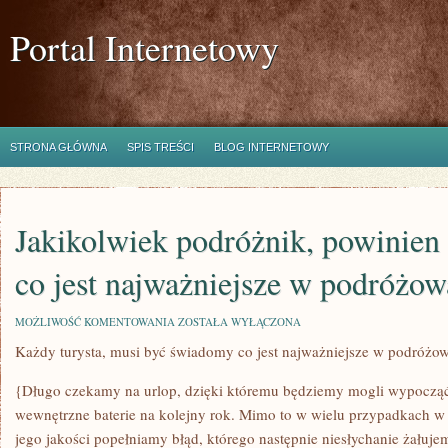
Portal Internetowy
STRONA GŁÓWNA
SPIS TREŚCI
BLOG INTERNETOWY
Jakikolwiek podróżnik, powinie
co jest najważniejsze w podróżow
JAKIKOLWIEK
MOŻLIWOŚĆ KOMENTOWANIA
ZOSTAŁA WYŁĄCZONA
PODRÓŻNIK,
Każdy turysta, musi być świadomy co jest najważniejsze w podróżo
POWINIEN
BYĆ
ŚWIADOMY
{Długo czekamy na urlop, dzięki któremu będziemy mogli wypocząć
CO
JEST
wewnętrzne baterie na kolejny rok. Mimo to w wielu przypadkach w 
NAJWAŻNIEJSZE
jego jakości popełniamy błąd, którego następnie niesłychanie żałuj
W