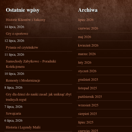
Ostatnie wpisy
Archiwa
Historie Klientów i Sukcesy
lipiec 2026
14 lipca, 2026
czerwiec 2026
Gry e-sportowe
maj 2026
12 lipca, 2026
kwiecień 2026
Pytania od czytelników
marzec 2026
11 lipca, 2026
Samochody Zabytkowe – Poradniki
luty 2026
Kolekcjonera
styczeń 2026
10 lipca, 2026
grudzień 2025
Remonty i Modernizacje
8 lipca, 2026
listopad 2025
Gry dla dzieci do nauki zasad: jak uniknąć zbyt
październik 2025
trudnych reguł
wrzesień 2025
7 lipca, 2026
Szwajcaria
sierpień 2025
6 lipca, 2026
lipiec 2025
Historia i Legendy Mafii
czerwiec 2025