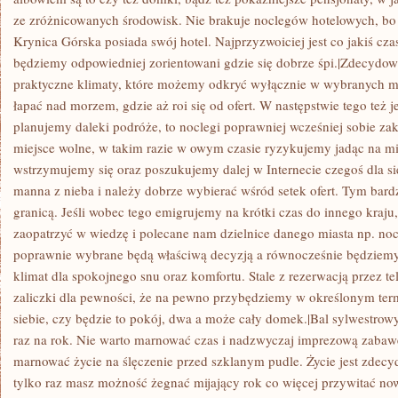
ze zróżnicowanych środowisk. Nie brakuje noclegów hotelowych, bo
Krynica Górska posiada swój hotel. Najprzyzwoiciej jest co jakiś cz
będziemy odpowiedniej zorientowani gdzie się dobrze śpi.|Zdecydo
praktyczne klimaty, które możemy odkryć wyłącznie w wybranych mi
łapać nad morzem, gdzie aż roi się od ofert. W następstwie tego też j
planujemy daleki podróże, to noclegi poprawniej wcześniej sobie zak
miejsce wolne, w takim razie w owym czasie ryzykujemy jadąc na mi
wstrzymujemy się oraz poszukujemy dalej w Internecie czegoś dla sie
manna z nieba i należy dobrze wybierać wśród setek ofert. Tym bardz
granicą. Jeśli wobec tego emigrujemy na krótki czas do innego kraj
zaopatrzyć w wiedzę i polecane nam dzielnice danego miasta np. noc
poprawnie wybrane będą właściwą decyzją a równocześnie będziem
klimat dla spokojnego snu oraz komfortu. Stale z rezerwacją przez t
zaliczki dla pewności, że na pewno przybędziemy w określonym ter
siebie, czy będzie to pokój, dwa a może cały domek.|Bal sylwestrowy
raz na rok. Nie warto marnować czas i nadzwyczaj imprezową zabawę
marnować życie na ślęczenie przed szklanym pudle. Życie jest zdecy
tylko raz masz możność żegnać mijający rok co więcej przywitać now