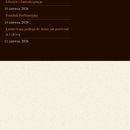
Lifestyle i Samoakceptacja
15 czerwca, 2026
Poradnik Perfumeryjny
14 czerwca, 2026
Laminowana podłoga do domu: jak porównać
ją z głową
12 czerwca, 2026