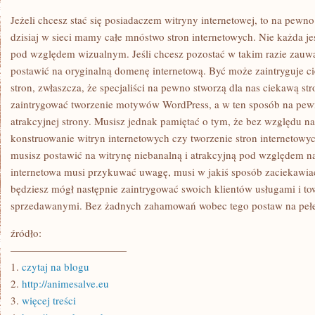
SIĘ
POSIADACZEM
Jeżeli chcesz stać się posiadaczem witryny internetowej, to na pewn
WITRYNY
INTERNETOWEJ,
dzisiaj w sieci mamy całe mnóstwo stron internetowych. Nie każda jes
TO
pod względem wizualnym. Jeśli chcesz pozostać w takim razie zau
Z
PEWNOŚCIĄ
postawić na oryginalną domenę internetową. Być może zaintryguje ci
MUSISZ
stron, zwłaszcza, że specjaliści na pewno stworzą dla nas ciekawą st
NIE
ZAPOMINAĆ
zaintrygować tworzenie motywów WordPress, a w ten sposób na pewno
O
TYM,
atrakcyjnej strony. Musisz jednak pamiętać o tym, że bez względu na
ŻE
konstruowanie witryn internetowych czy tworzenie stron internetowy
DZIŚ
W
musisz postawić na witrynę niebanalną i atrakcyjną pod względem 
SIECI
internetowa musi przykuwać uwagę, musi w jakiś sposób zaciekawia
MAMY
CAŁE
będziesz mógł następnie zaintrygować swoich klientów usługami i to
MNÓSTWO
STRON
sprzedawanymi. Bez żadnych zahamowań wobec tego postaw na pełe
źródło:
———————————
1.
czytaj na blogu
2.
http://animesalve.eu
3.
więcej treści