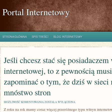
Portal Internetowy
STRONA GŁÓWNA
SPIS TREŚCI
BLOG INTERNETOWY
Jeśli chcesz stać się posiadaczem
internetowej, to z pewnością musi
zapominać o tym, że dziś w sieci
mnóstwo stron
JEŚLI
MOŻLIWOŚĆ KOMENTOWANIA
ZOSTAŁA WYŁĄCZONA
CHCESZ
Z roku na rok mamy coraz więcej przeróżnego typu witryn interneto
STAĆ