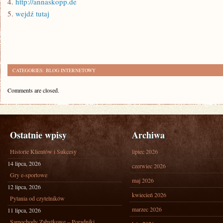
4.
http://annaskopp.de
5.
wejdź tutaj
CATEGORIES:
BLOG INTERNETOWY
Comments are closed.
Ostatnie wpisy
Archiwa
Historie Klientów i Sukcesy
lipiec 2026
14 lipca, 2026
czerwiec 2026
Gry e-sportowe
maj 2026
12 lipca, 2026
kwiecień 2026
Pytania od czytelników
marzec 2026
11 lipca, 2026
Samochody Zabytkowe – Poradniki