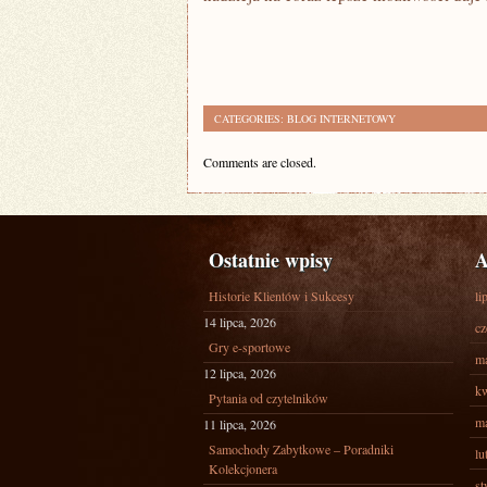
CATEGORIES:
BLOG INTERNETOWY
Comments are closed.
Ostatnie wpisy
A
Historie Klientów i Sukcesy
li
14 lipca, 2026
cz
Gry e-sportowe
ma
12 lipca, 2026
kw
Pytania od czytelników
ma
11 lipca, 2026
Samochody Zabytkowe – Poradniki
lu
Kolekcjonera
st