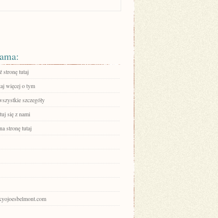
ama:
 stronę tutaj
aj więcej o tym
wszystkie szczegóły
uj się z nami
na stronę tutaj
tokyojoesbelmont.com