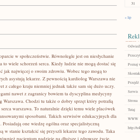
31
« lip
Rekl
Odwiedź
Przeczyt
poparcie w społeczeństwie. Równolegle jest on niesłychanie
ia to wiele schorzeń serca. Kiedy ludzie nie mogą dostać się
Poznaj 
eć jak najwięcej o swoim zdrowiu. Wobec tego mogą to
Skontakt
rych asystują lekarze. Z pewnością kardiolog Warszawa nie
Przejdź 
t z całego kraju niemniej jednak także sam się dużo uczy.
Serwis
legami nawet z zagranicy bowiem ta dyscyplina medycyny
g Warszawa. Chodzi tu także o dobry sprzęt który potrafią
Strona
 serca warszawa. To naturalnie dzięki temu wiele placówek
Tutaj
wansowanymi sposobami. Takich serwisów edukacyjnych dla
WWW
. Posiadają one wiedzę ogólna oraz specjalistyczną
http://
są w stanie kształcić się przyszli lekarze tego zawodu. Taka
 również pacjentom nadzieje na dłuższe i zdrowsze życie.