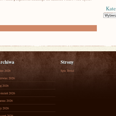
Kate
Kategorie
rchiwa
Strony
piec 2026
Spis Treści
erwiec 2026
j 2026
iecień 2026
rzec 2026
ty 2026
yczeń 2026