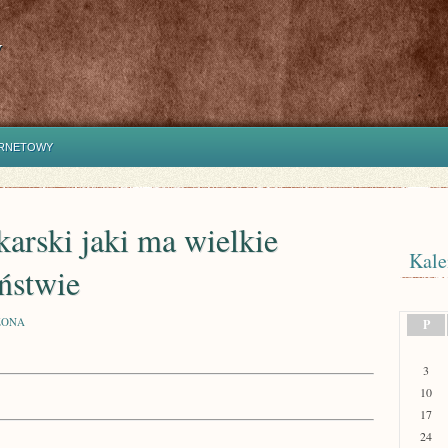
y
ERNETOWY
karski jaki ma wielkie
Kale
ństwie
ZONA
P
3
10
17
24