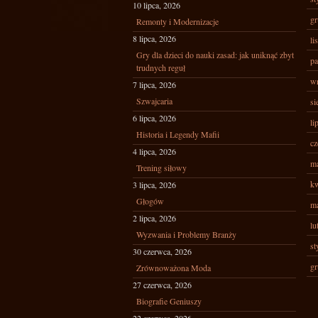
10 lipca, 2026
gr
Remonty i Modernizacje
8 lipca, 2026
li
Gry dla dzieci do nauki zasad: jak uniknąć zbyt
pa
trudnych reguł
wr
7 lipca, 2026
Szwajcaria
si
6 lipca, 2026
li
Historia i Legendy Mafii
cz
4 lipca, 2026
ma
Trening siłowy
kw
3 lipca, 2026
Głogów
ma
2 lipca, 2026
lu
Wyzwania i Problemy Branży
st
30 czerwca, 2026
gr
Zrównoważona Moda
27 czerwca, 2026
Biografie Geniuszy