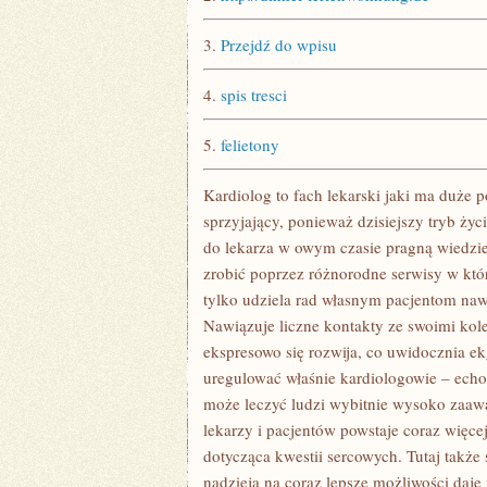
SPOŁECZEŃSTWIE
3.
Przejdź do wpisu
4.
spis tresci
5.
felietony
Kardiolog to fach lekarski jaki ma duże 
sprzyjający, ponieważ dzisiejszy tryb życ
do lekarza w owym czasie pragną wiedzi
zrobić poprzez różnorodne serwisy w któ
tylko udziela rad własnym pacjentom nawe
Nawiązuje liczne kontakty ze swoimi ko
ekspresowo się rozwija, co uwidocznia ek
uregulować właśnie kardiologowie – echo
może leczyć ludzi wybitnie wysoko zaa
lekarzy i pacjentów powstaje coraz więcej
dotycząca kwestii sercowych. Tutaj także 
nadzieja na coraz lepsze możliwości daje