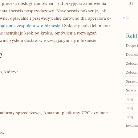
go procesu obsługi zamówień – od przyjęcia zamówienia,
31
enta i serwis posprzedażowy. Nasz serwis pokazuje, jak
« lip
awne, opłacalne i przewidywalne zarówno dla operatora e-
ządzanie zespołem w e-biznesie
i Sukcesy polskich marek
e instrukcje krok po kroku, omówienia rozwiązań
Rekl
wnić system dostaw w rozwijającym się e-biznesie.
Dołącz t
?
Dowiedz 
Zobacz 
o, którzy:
Zobacz 
Sprawdź
Serwis
Tutaj
Tutaj
latformy sprzedażowe, Amazon, platformy C2C czy inne
Tutaj
http://a
k,