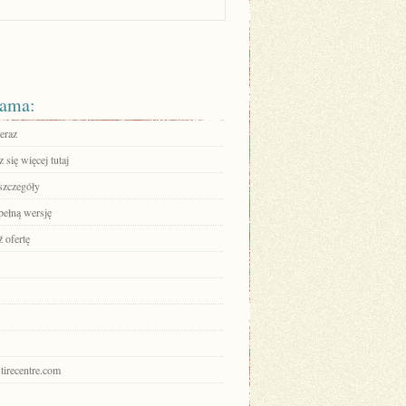
ama:
eraz
się więcej tutaj
szczegóły
pełną wersję
 ofertę
lstirecentre.com