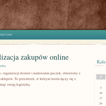
y
ERNETOWY
lizacja zakupów online
Kale
ZONA
e, organizacji dostaw i nadawaniu paczek, stworzony z
P
-sklepów. To przestrzeń, w którym teoria łączy się z
nąć swoją logistykę.
3
10
17
24