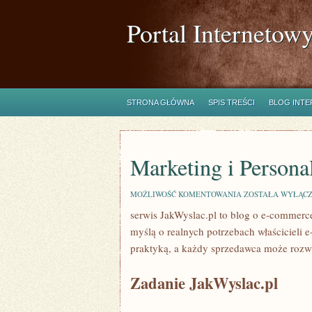
Portal Internetow
STRONA GŁÓWNA
SPIS TREŚCI
BLOG INT
Marketing i Persona
MARKETING
MOŻLIWOŚĆ KOMENTOWANIA
ZOSTAŁA WYŁĄC
I
serwis JakWyslac.pl to blog o e-commerc
PERSONALIZACJA
ZAKUPÓW
myślą o realnych potrzebach właścicieli e
ONLINE
praktyką, a każdy sprzedawca może rozwi
Zadanie JakWyslac.pl