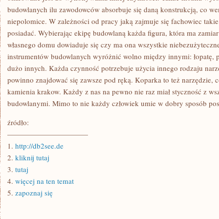
budowlanych ilu zawodowców absorbuje się daną konstrukcją, co we
niepolomice. W zależności od pracy jaką zajmuje się fachowiec taki
posiadać. Wybierając ekipę budowlaną każda figura, która ma zamia
własnego domu dowiaduje się czy ma ona wszystkie niebezużyteczne
instrumentów budowlanych wyróżnić wolno między innymi: łopatę, po
dużo innych. Każda czynność potrzebuje użycia innego rodzaju narz
powinno znajdować się zawsze pod ręką. Koparka to też narzędzie, c
kamienia krakow. Każdy z nas na pewno nie raz miał styczność z ws
budowlanymi. Mimo to nie każdy człowiek umie w dobry sposób posł
źródło:
———————————
1.
http://db2see.de
2.
kliknij tutaj
3.
tutaj
4.
więcej na ten temat
5.
zapoznaj się