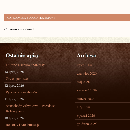
CATEGORIES:
BLOG INTERNETOWY
Comments are closed.
Ostatnie wpisy
Archiwa
Historie Klientów i Sukcesy
lipiec 2026
14 lipca, 2026
czerwiec 2026
Gry e-sportowe
maj 2026
12 lipca, 2026
kwiecień 2026
Pytania od czytelników
marzec 2026
11 lipca, 2026
Samochody Zabytkowe – Poradniki
luty 2026
Kolekcjonera
styczeń 2026
10 lipca, 2026
grudzień 2025
Remonty i Modernizacje