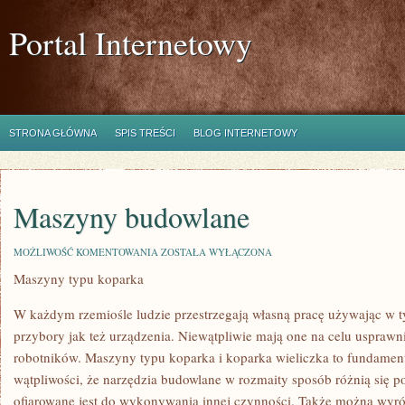
Portal Internetowy
STRONA GŁÓWNA
SPIS TREŚCI
BLOG INTERNETOWY
Maszyny budowlane
MASZYNY
MOŻLIWOŚĆ KOMENTOWANIA
ZOSTAŁA WYŁĄCZONA
BUDOWLANE
Maszyny typu koparka
W każdym rzemiośle ludzie przestrzegają własną pracę używając w t
przybory jak też urządzenia. Niewątpliwie mają one na celu usprawn
robotników. Maszyny typu koparka i koparka wieliczka to fundamen
wątpliwości, że narzędzia budowlane w rozmaity sposób różnią się 
ofiarowane jest do wykonywania innej czynności. Także można wyró