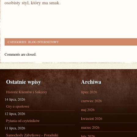
osobisty styl, który ma smak.
CATEGORIES:
BLOG INTERNETOWY
Comments are closed.
Ostatnie wpisy
Archiwa
Historie Klientów i Sukcesy
lipiec 2026
14 lipca, 2026
czerwiec 2026
Gry e-sportowe
maj 2026
12 lipca, 2026
kwiecień 2026
Pytania od czytelników
marzec 2026
11 lipca, 2026
Samochody Zabytkowe – Poradniki
luty 2026