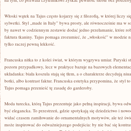
na tym, co pozwala czytelnikowi zyskać pewność siebie bez potrzeby 
Włoski wątek na Tajus często kojarzy się z filozofią, w której liczy 
sylwetki. Styl „made in Italy” bywa prosty, ale równocześnie ma w so
by nawet w codziennym zestawie dodać jedno przełamanie, które robi
faktura tkaniny. Tajus pomaga zrozumieć, że „włoskość” w modzie n
tylko raczej pewną lekkość.
Francuska nitka to z kolei świat, w którym wygrywa umiar. Paryski 
pozoru przypadkowy, lecz w praktyce bazuje na bazowych elementach.
układanka: biała koszula stają się tłem, a o charakterze decydują niu
botki, albo kontrast faktur. Francuska estetyka przypomina, że styl to 
Tajus pomaga przenieść tę zasadę do garderoby.
Moda turecka, którą Tajus prezentuje jako pełną inspiracji, bywa od
być elegancka. To przestrzeń, gdzie spotykają się dziedzictwo i now
widać czasem zamiłowanie do ornamentalnych motywów, ale też świe
może inspirować do odważniejszego podejścia: by nie bać się kontra