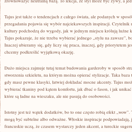
zrównoważyć neutralną bazą. To lekcja, że styl może być żywy, a je
Tajus jest także o tendencjach z całego świata, ale podanych w sposó
przegadania pojawia się wybór najciekawszych inspiracji. Czytelnik
kultury podchodzą do wygody, jak w jednym miejscu królują luźne 
Tajus pokazuje, że nie trzeba wybierać jednego „stylu na zawsze”, 
Inaczej ubieramy się, gdy liczy się praca, inaczej, gdy priorytetem jes
chcemy podkreślić wyjątkową okazję.
Dużo miejsca zajmuje tutaj temat budowania garderoby w sposób stra
stworzenia szkieletu, na którym można opierać stylizacje. Taka baza 
gdy masz pewne klasyki, łatwiej dokładać mocne akcenty. Tajus moż
wybierać tkaniny pod kątem komfortu, jak dbać o fason, i jak unika
które są ładne na wieszaku, ale nie pasują do osobowości.
Istotny jest też wątek dodatków, bo to one często robią efekt „wow”.
mogą być subtelne albo odważne. Włoskie inspiracje podpowiadają, j
francuskie uczą, że czasem wystarczy jeden akcent, a tureckie sugeru