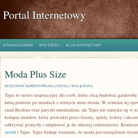
Portal Internetowy
STRONA GŁÓWNA
SPIS TREŚCI
BLOG INTERNETOWY
Moda Plus Size
MODA
MOŻLIWOŚĆ KOMENTOWANIA
ZOSTAŁA WYŁĄCZONA
PLUS
Tajus to serwis inspiracyjny dla osób, które chcą budować garderob
SIZE
lubią podróże po trendach z różnych stron świata. W centrum tej opow
znad Bosforu oraz paryski minimalizm, ale Tajus nie zamyka się w trz
kompas trendów, który prowadzi przez fasony, sploty, kolory i akcen
odkrywać pomysły i adaptować je do własnej codzienności. Koniecz
seriali
i Tajus. Tajus buduje wrażenie, że moda jest narzędziem wyraz