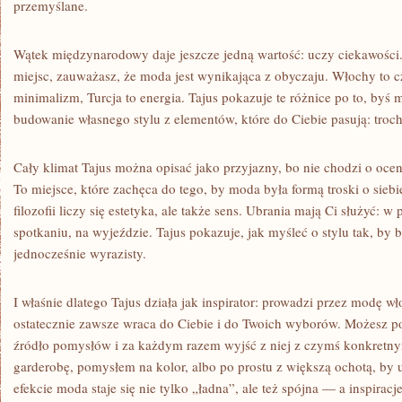
przemyślane.
Wątek międzynarodowy daje jeszcze jedną wartość: uczy ciekawości.
miejsc, zauważasz, że moda jest wynikająca z obyczaju. Włochy to cz
minimalizm, Turcja to energia. Tajus pokazuje te różnice po to, byś m
budowanie własnego stylu z elementów, które do Ciebie pasują: troc
Cały klimat Tajus można opisać jako przyjazny, bo nie chodzi o ocen
To miejsce, które zachęca do tego, by moda była formą troski o siebi
filozofii liczy się estetyka, ale także sens. Ubrania mają Ci służyć: 
spotkaniu, na wyjeździe. Tajus pokazuje, jak myśleć o stylu tak, by 
jednocześnie wyrazisty.
I właśnie dlatego Tajus działa jak inspirator: prowadzi przez modę wło
ostatecznie zawsze wraca do Ciebie i do Twoich wyborów. Możesz pot
źródło pomysłów i za każdym razem wyjść z niej z czymś konkretn
garderobę, pomysłem na kolor, albo po prostu z większą ochotą, by 
efekcie moda staje się nie tylko „ładna”, ale też spójna — a inspiracj