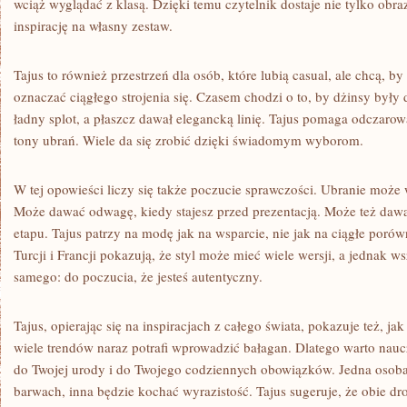
wciąż wyglądać z klasą. Dzięki temu czytelnik dostaje nie tylko obraz
inspirację na własny zestaw.
Tajus to również przestrzeń dla osób, które lubią casual, ale chcą, b
oznaczać ciągłego strojenia się. Czasem chodzi o to, by dżinsy były 
ładny splot, a płaszcz dawał elegancką linię. Tajus pomaga odczaro
tony ubrań. Wiele da się zrobić dzięki świadomym wyborom.
W tej opowieści liczy się także poczucie sprawczości. Ubranie może 
Może dawać odwagę, kiedy stajesz przed prezentacją. Może też da
etapu. Tajus patrzy na modę jak na wsparcie, nie jak na ciągłe poró
Turcji i Francji pokazują, że styl może mieć wiele wersji, a jednak 
samego: do poczucia, że jesteś autentyczny.
Tajus, opierając się na inspiracjach z całego świata, pokazuje też, j
wiele trendów naraz potrafi wprowadzić bałagan. Dlatego warto naucz
do Twojej urody i do Twojego codziennych obowiązków. Jedna osoba
barwach, inna będzie kochać wyrazistość. Tajus sugeruje, że obie drog