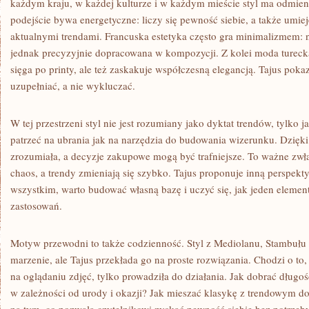
każdym kraju, w każdej kulturze i w każdym mieście styl ma odmie
podejście bywa energetyczne: liczy się pewność siebie, a także umiej
aktualnymi trendami. Francuska estetyka często gra minimalizmem: n
jednak precyzyjnie dopracowana w kompozycji. Z kolei moda turecka 
sięga po printy, ale też zaskakuje współczesną elegancją. Tajus pokaz
uzupełniać, a nie wykluczać.
W tej przestrzeni styl nie jest rozumiany jako dyktat trendów, tylko 
patrzeć na ubrania jak na narzędzia do budowania wizerunku. Dzięki
zrozumiała, a decyzje zakupowe mogą być trafniejsze. To ważne zwł
chaos, a trendy zmieniają się szybko. Tajus proponuje inną perspekt
wszystkim, warto budować własną bazę i uczyć się, jak jeden eleme
zastosowań.
Motyw przewodni to także codzienność. Styl z Mediolanu, Stambułu
marzenie, ale Tajus przekłada go na proste rozwiązania. Chodzi o to, 
na oglądaniu zdjęć, tylko prowadziła do działania. Jak dobrać długo
w zależności od urody i okazji? Jak mieszać klasykę z trendowym do