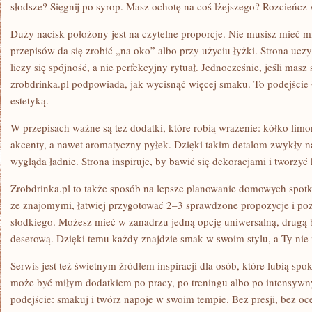
słodsze? Sięgnij po syrop. Masz ochotę na coś lżejszego? Rozcieńc
Duży nacisk położony jest na czytelne proporcje. Nie musisz mieć mi
przepisów da się zrobić „na oko” albo przy użyciu łyżki. Strona u
liczy się spójność, a nie perfekcyjny rytuał. Jednocześnie, jeśli masz
zrobdrinka.pl podpowiada, jak wycisnąć więcej smaku. To podejście
estetyką.
W przepisach ważne są też dodatki, które robią wrażenie: kółko lim
akcenty, a nawet aromatyczny pyłek. Dzięki takim detalom zwykły na
wygląda ładnie. Strona inspiruje, by bawić się dekoracjami i tworzyć
Zrobdrinka.pl to także sposób na lepsze planowanie domowych spotk
ze znajomymi, łatwiej przygotować 2–3 sprawdzone propozycje i po
słodkiego. Możesz mieć w zanadrzu jedną opcję uniwersalną, drugą b
deserową. Dzięki temu każdy znajdzie smak w swoim stylu, a Ty nie
Serwis jest też świetnym źródłem inspiracji dla osób, które lubią sp
może być miłym dodatkiem po pracy, po treningu albo po intensywn
podejście: smakuj i twórz napoje w swoim tempie. Bez presji, bez oc