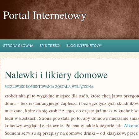
Portal Internetowy
STRONA GŁÓWNA
SPIS TREŚCI
BLOG INTERNETOWY
Nalewki i likiery domowe
NALEWKI
MOŻLIWOŚĆ KOMENTOWANIA
ZOSTAŁA WYŁĄCZONA
I
zrobdrinka.pl to wygodne miejsce dla osób, które chcą łatwo przygot
LIKIERY
DOMOWE
domu – bez restauracyjnego zaplecza i bez egzotycznych składnikó
mieszane, które da się zrobić z tego, co często już masz w kuchni: 
lodu w kostkach. Strona powstała po to, aby domowe mieszanie smak
końcowy wyglądał efektownie. Polecamy takie kategorie jak:
Alkohol
Sednem serwisu są przepisy na domowe drinki – od klasyków, przez 