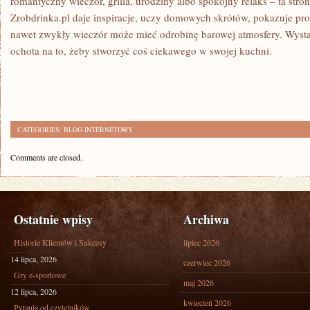
romantyczny wieczór, grilla, urodziny albo spokojny relaks – ta stron
Zrobdrinka.pl daje inspiracje, uczy domowych skrótów, pokazuje pros
nawet zwykły wieczór może mieć odrobinę barowej atmosfery. Wystar
ochota na to, żeby stworzyć coś ciekawego w swojej kuchni.
CATEGORIES:
BLOG INTERNETOWY
Comments are closed.
Ostatnie wpisy
Archiwa
Historie Klientów i Sukcesy
lipiec 2026
14 lipca, 2026
czerwiec 2026
Gry e-sportowe
maj 2026
12 lipca, 2026
kwiecień 2026
Pytania od czytelników