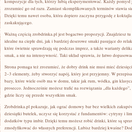
kompozycje dla tych, którzy lubią eksperymentować. Każdy pomysł j
zrozumieć go od razu. Zamiast skomplikowanych terminów stawia się 
Dzięki temu nawet osoba, która dopiero zaczyna przygodę z koktajl
zaskakującego.
Ważną częścią zrobdrinka.pl jest bogactwo propozycji. Znajdziesz t
idealne na ciepłe dni, jak i bardziej deserowe smaki pasujące do relak
które świetnie sprawdzają się podczas imprez, a także warianty delik
smak, a nie na intensywność. Taki układ sprawia, że łatwo dopasow
Strona pomaga też zrozumieć, że dobry drink nie musi mieć dziesięc
2–3 elementy, żeby stworzyć napój, który jest przyjemny. W przepisa
bazy, które wiele osób ma w domu, takie jak rum, wódka, gin klasycz
prosecco. Jednocześnie możesz trafić na rozwiązania „dla każdego”, 
gdzie liczy się przede wszystkim smak.
Zrobdrinka.pl pokazuje, jak ograć domowy bar bez wielkich zakupó
dziesiątki butelek, uczysz się korzystać z fundamentów: cytryny i li
dodatków typu imbir. Dzięki temu możesz robić drinki, które są spraw
zmodyfikować do własnych preferencji. Lubisz bardziej kwaśne? Dod