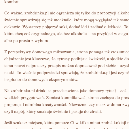
komfort.
Co ważne, zrobdrinka.pl nie ogranicza się tylko do propozycji alk
świetnie sprawdzają się też mocktaile, które mogą wyglądać tak sa
ciekawie. Wystarczy połączyć soki, dodać lód i zadbać o lekkość. To
które chcą coś oryginalnego, ale bez alkoholu – na przykład w ciągu
albo po prostu z wyboru.
Z perspektywy domowego miksowania, strona pomaga też zrozumieć k
chłodzenie jest kluczowe, że cytrusy podbijają świeżość, a słodkie 
temu nawet najprostszy przepis można dopracować pod siebie i uzys
nauki. To właśnie podpowiedzi sprawiają, że zrobdrinka.pl jest czymś 
inspirator do domowych eksperymentów.
Na zrobdrinka.pl drinki są przedstawione jako domowy rytuał – coś
wielkich przygotowań. Zamiast komplikować, strona zachęca do pros
proporcje i odrobina kreatywności. Nieważne, czy masz w domu zwykł
czyli napój, który smakuje świetnie i pasuje do chwili.
Jeśli szukasz miejsca, które pomoże Ci w kilka minut zrobić koktaj