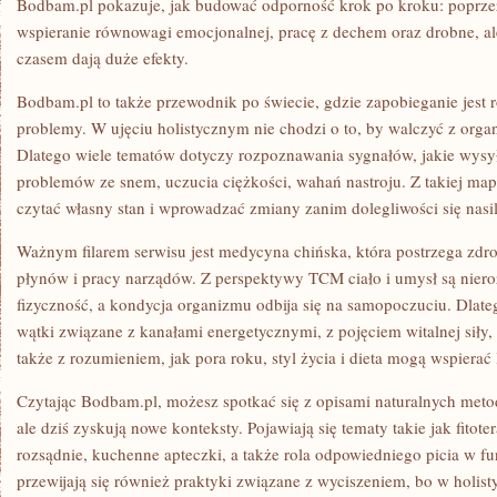
Bodbam.pl pokazuje, jak budować odporność krok po kroku: poprz
wspieranie równowagi emocjonalnej, pracę z dechem oraz drobne, ale 
czasem dają duże efekty.
Bodbam.pl to także przewodnik po świecie, gdzie zapobieganie jest
problemy. W ujęciu holistycznym nie chodzi o to, by walczyć z org
Dlatego wiele tematów dotyczy rozpoznawania sygnałów, jakie wysyła 
problemów ze snem, uczucia ciężkości, wahań nastroju. Z takiej ma
czytać własny stan i wprowadzać zmiany zanim dolegliwości się nasil
Ważnym filarem serwisu jest medycyna chińska, która postrzega zdrow
płynów i pracy narządów. Z perspektywy TCM ciało i umysł są nier
fizyczność, a kondycja organizmu odbija się na samopoczuciu. Dlate
wątki związane z kanałami energetycznymi, z pojęciem witalnej siły,
także z rozumieniem, jak pora roku, styl życia i dieta mogą wspiera
Czytając Bodbam.pl, możesz spotkać się z opisami naturalnych metod
ale dziś zyskują nowe konteksty. Pojawiają się tematy takie jak fitot
rozsądnie, kuchenne apteczki, a także rola odpowiedniego picia w f
przewijają się również praktyki związane z wyciszeniem, bo w holist