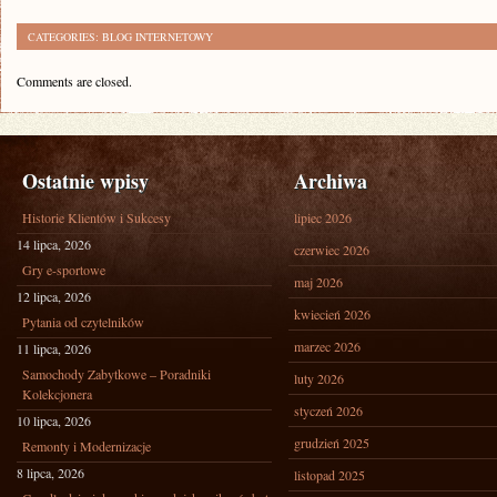
CATEGORIES:
BLOG INTERNETOWY
Comments are closed.
Ostatnie wpisy
Archiwa
Historie Klientów i Sukcesy
lipiec 2026
14 lipca, 2026
czerwiec 2026
Gry e-sportowe
maj 2026
12 lipca, 2026
kwiecień 2026
Pytania od czytelników
marzec 2026
11 lipca, 2026
Samochody Zabytkowe – Poradniki
luty 2026
Kolekcjonera
styczeń 2026
10 lipca, 2026
grudzień 2025
Remonty i Modernizacje
8 lipca, 2026
listopad 2025