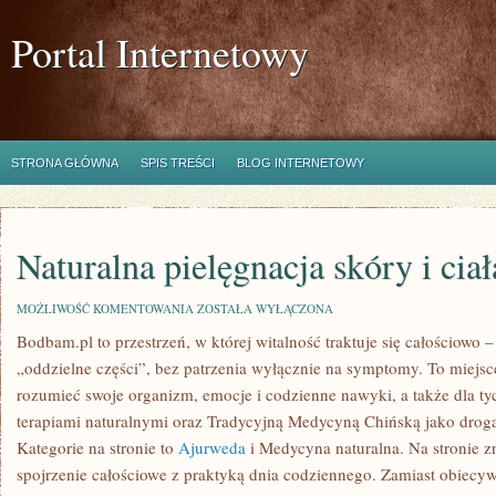
Portal Internetowy
STRONA GŁÓWNA
SPIS TREŚCI
BLOG INTERNETOWY
Naturalna pielęgnacja skóry i ciał
NATURALNA
MOŻLIWOŚĆ KOMENTOWANIA
ZOSTAŁA WYŁĄCZONA
PIELĘGNACJA
Bodbam.pl to przestrzeń, w której witalność traktuje się całościowo –
SKÓRY
I
„oddzielne części”, bez patrzenia wyłącznie na symptomy. To miejsce
CIAŁA
rozumieć swoje organizm, emocje i codzienne nawyki, a także dla tych
terapiami naturalnymi oraz Tradycyjną Medycyną Chińską jako drog
Kategorie na stronie to
Ajurweda
i Medycyna naturalna. Na stronie zna
spojrzenie całościowe z praktyką dnia codziennego. Zamiast obiecy