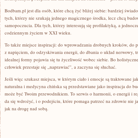
Bodbam.pl jest dla osób, które chcą żyć bliżej siebie: bardziej świado
tych, którzy nie szukają jednego magicznego środka, lecz chcą bu
samopoczucia. Dla tych, którzy interesują się profilaktyką, a jednocz
codziennym życiem w XXI wieku.
To także miejsce inspiracji: do wprowadzania drobnych kroków, do 
z napięciem, do odzyskiwania energii, do dbania o układ nerwowy, tra
idealnej formy pojawia się tu życzliwość wobec siebie. Bo holistyczn
człowiek przestaje się „naprawiać”, a zaczyna się słuchać.
Jeśli więc szukasz miejsca, w którym ciało i emocje są traktowane j
naturalna i medycyna chińska są przedstawiane jako inspiracja do
może być Twoim przewodnikiem. To serwis o harmonii, o energii i reg
da się wdrożyć, i o podejściu, które pomaga patrzeć na zdrowie nie j
jak na drogę nad sobą.