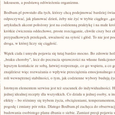
luksusem, a podstawą odświeżenia organizmu.
Bodbam.pl powstało dla tych, którzy chcą podejmować bardziej świad
odpoczywać, jak planować dzień, żeby nie żyć w trybie ciągłego „g
artykułach akcent położony jest na codzienną praktykę i na małe krok
krótkie ćwiczenia oddechowe, proste rozciąganie, chwile ciszy bez ek
przypadkowych przekąsek, uważność na sytość i głód. To nie jest pod
droga, w której liczy się ciągłość.
Wątek ciała i umysłu pojawia się tutaj bardzo mocno. Bo zdrowie hol
„braku choroby”, lecz do poczucia sprawczości na własne funkcjono
lepszym kontakcie ze sobą, łatwiej rozpoznaje, co go wspiera, a co 
znajdziesz więc rozważania o wpływie przeciążenia emocjonalnego na
roli wewnętrznej stabilności, o tym, jak codzienne wybory budują ż
Istotnym elementem serwisu jest też szacunek do indywidualności. H
jednej idealnej recepty dla wszystkich. Co działa u jednej osoby, u i
efekty – bo różnimy się trybem życia, obciążeniami, temperamentem
pogodę i zmiany pór roku. Dlatego Bodbam.pl zachęca do obserwacj
budowania osobistego planu dbania o siebie. Zamiast presji pojawia s