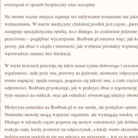
rozwiązań w sposób bezpieczny oraz rozsądny.
Na stronie ważne miejsce zajmuje też odżywianie rozumiane nie jako 
wzmacniania. W nurcie medycyny chińskiej posiłek jest często „pier
zastępuje specjalistyczną opiekę, lecz dlatego, że codzienne jedzen
przeciwnie – pogłębiać wyczerpanie. Bodbam.pl omawia więc, jak 
prosty, jak dbać o ciepło i strawność, jak wybierać produkty wspierają
wprowadzać zmiany bez frustracji.
W wielu treściach przewija się także temat rytmu dobowego i sezono
regularność: stałe pory snu, przerwy na jedzenie, momenty odpoczy
rośnie napięcie, spada energia, pogarsza się jakość snu, a ciało częś
odporności. Bodbam.pl pokazuje, jak w praktyce dbać o regenerację 
było miejsce na oddech, oraz jak odnaleźć równowagę między obowią
Medycyna naturalna na Bodbam.pl to nie moda, ale podejście oparte
Naturalne metody mogą wspierać organizm, ale wymagają wiedzy, cie
Dlatego w tekstach często pojawia się motyw ostrożności: jak dobie
reakcje ciała, kiedy postawić na odpoczynek, a kiedy warto skonsulto
holistycznym podejściu nie ma miejsca na straszenie – jest za to miej