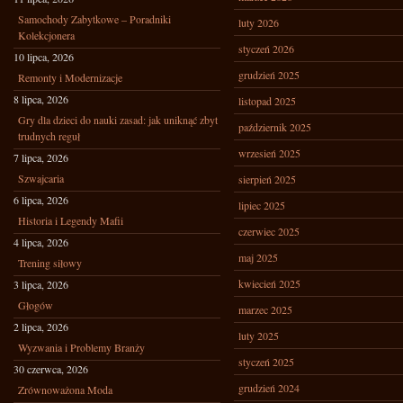
Samochody Zabytkowe – Poradniki
luty 2026
Kolekcjonera
styczeń 2026
10 lipca, 2026
grudzień 2025
Remonty i Modernizacje
8 lipca, 2026
listopad 2025
Gry dla dzieci do nauki zasad: jak uniknąć zbyt
październik 2025
trudnych reguł
wrzesień 2025
7 lipca, 2026
Szwajcaria
sierpień 2025
6 lipca, 2026
lipiec 2025
Historia i Legendy Mafii
czerwiec 2025
4 lipca, 2026
maj 2025
Trening siłowy
kwiecień 2025
3 lipca, 2026
Głogów
marzec 2025
2 lipca, 2026
luty 2025
Wyzwania i Problemy Branży
styczeń 2025
30 czerwca, 2026
grudzień 2024
Zrównoważona Moda