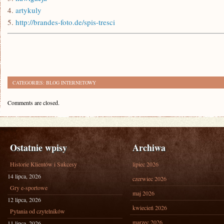
4.
artykuly
5.
http://brandes-foto.de/spis-tresci
CATEGORIES:
BLOG INTERNETOWY
Comments are closed.
Ostatnie wpisy
Archiwa
Historie Klientów i Sukcesy
lipiec 2026
14 lipca, 2026
czerwiec 2026
Gry e-sportowe
maj 2026
12 lipca, 2026
kwiecień 2026
Pytania od czytelników
marzec 2026
11 lipca, 2026