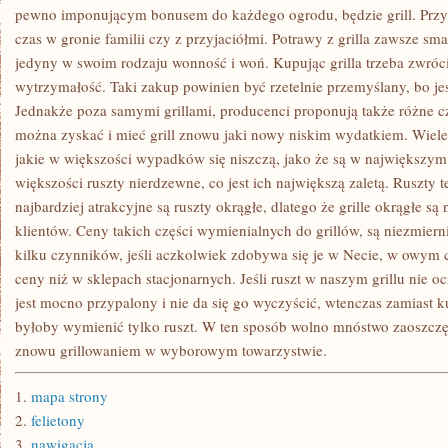
pewno imponującym bonusem do każdego ogrodu, będzie grill. Przy 
czas w gronie familii czy z przyjaciółmi. Potrawy z grilla zawsze sm
jedyny w swoim rodzaju wonność i woń. Kupując grilla trzeba zwróci
wytrzymałość. Taki zakup powinien być rzetelnie przemyślany, bo jest
Jednakże poza samymi grillami, producenci proponują także różne cz
można zyskać i mieć grill znowu jaki nowy niskim wydatkiem. Wiele 
jakie w większości wypadków się niszczą, jako że są w największym
większości ruszty nierdzewne, co jest ich największą zaletą. Ruszty t
najbardziej atrakcyjne są ruszty okrągłe, dlatego że grille okrągłe s
klientów. Ceny takich części wymienialnych do grillów, są niezmiern
kilku czynników, jeśli aczkolwiek zdobywa się je w Necie, w owym c
ceny niż w sklepach stacjonarnych. Jeśli ruszt w naszym grillu nie o
jest mocno przypalony i nie da się go wyczyścić, wtenczas zamiast 
byłoby wymienić tylko ruszt. W ten sposób wolno mnóstwo zaoszczęd
znowu grillowaniem w wyborowym towarzystwie.
1.
mapa strony
2.
felietony
3.
nawigacja