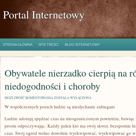
Portal Internetowy
STRONA GŁÓWNA
SPIS TREŚCI
BLOG INTERNETOWY
Obywatele nierzadko cierpią na 
niedogodności i choroby
OBYWATELE
MOŻLIWOŚĆ KOMENTOWANIA
ZOSTAŁA WYŁĄCZONA
NIERZADKO
W współczesnych porach ludzie są niesłychanie zabiegani
CIERPIĄ
NA
RÓŻNORODNE
Ludzie adorują spędzać czas na nieograniczonym powietrzu, bawiąc s
NIEDOGODNOŚCI
I
prostu odpoczywając. Każdy jeden kto ma swój skwer, bezspornie l
CHOROBY
czas. Swój ogród wolno dowolnie wyekwipować, wyekwipować go w 