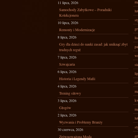
ma
11 lipca, 2026
Samochody Zabytkowe – Poradniki
lu
Kolekcjonera
st
10 lipca, 2026
gr
Remonty i Modernizacje
8 lipca, 2026
li
Gry dla dzieci do nauki zasad: jak uniknąć zbyt
pa
trudnych reguł
wr
7 lipca, 2026
Szwajcaria
si
6 lipca, 2026
li
Historia i Legendy Mafii
cz
4 lipca, 2026
ma
Trening siłowy
kw
3 lipca, 2026
Głogów
ma
2 lipca, 2026
lu
Wyzwania i Problemy Branży
st
30 czerwca, 2026
gr
Zrównoważona Moda