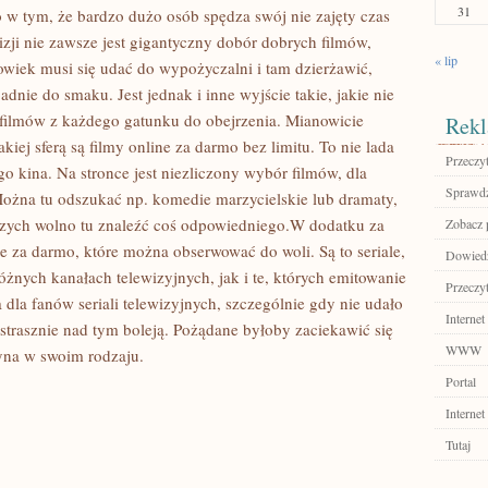
31
w tym, że bardzo dużo osób spędza swój nie zajęty czas
zji nie zawsze jest gigantyczny dobór dobrych filmów,
« lip
owiek musi się udać do wypożyczalni i tam dzierżawić,
adnie do smaku. Jest jednak i inne wyjście takie, jakie nie
r filmów z każdego gatunku do obejrzenia. Mianowicie
Rekl
kiej sferą są filmy online za darmo bez limitu. To nie lada
Przeczyt
o kina. Na stronce jest niezliczony wybór filmów, dla
Sprawdź
Można tu odszukać np. komedie marzycielskie lub dramaty,
odszych wolno tu znaleźć coś odpowiedniego.W dodatku za
Zobacz p
ne za darmo, które można obserwować do woli. Są to seriale,
Dowiedz 
óżnych kanałach telewizyjnych, jak i te, których emitowanie
Przeczyt
 dla fanów seriali telewizyjnych, szczególnie gdy nie udało
Internet
i strasznie nad tym boleją. Pożądane byłoby zaciekawić się
WWW
edyna w swoim rodzaju.
Portal
Internet
Tutaj