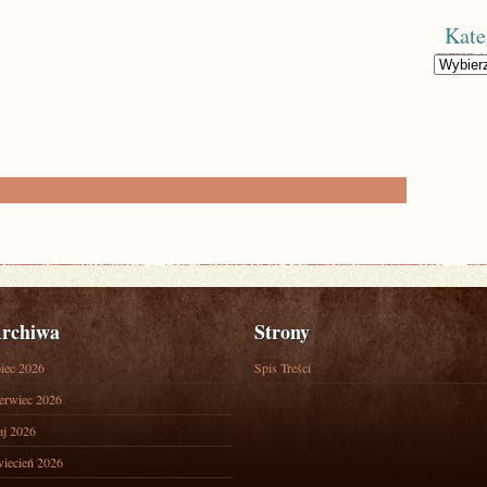
Kate
Kategorie
rchiwa
Strony
piec 2026
Spis Treści
erwiec 2026
j 2026
iecień 2026