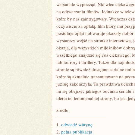
wspaniale wypocząć. Nic więc ciekawego 
na odtwarzaniu filmów. Jednakże w telewi
które by nas zaintrygowały. Wtenczas czł
oczywiście za opłatą, film który mu przyp
postuluje opłat i obwaruje okazały dobó
wystarczy wejść na stronkę internetową, ja
okazja, dla wszystkich miłośników dobreg
wszelkiego znajdzie się coś ciekawego. 
lub horrory i thrillery. Także dla najmł
stronie są również dostępne serialne onli
które są aktualnie transmitowane na przer
już się zakończyła. To prawdziwa uciecha
im się obejrzeć jakiegoś odcinka serialu 
ofertą tej fenomenalnej strony, bo jest j
źródło:
———————————
1.
odwiedź witrynę
2.
pełna publikacja