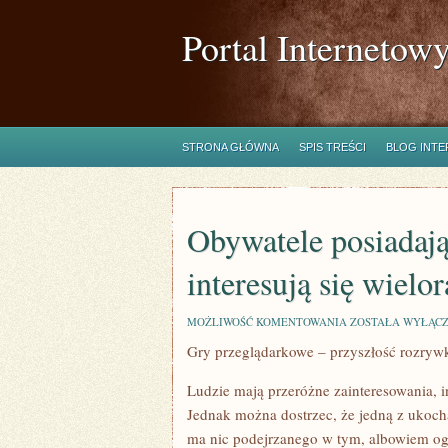
Portal Internetow
STRONA GŁÓWNA
SPIS TREŚCI
BLOG INT
Obywatele posiadają
interesują się wiel
OBYWATELE
MOŻLIWOŚĆ KOMENTOWANIA
ZOSTAŁA WYŁĄC
POSIADAJĄ
Gry przeglądarkowe – przyszłość rozryw
PRZERÓŻNE
ZAINTERESOWANI
INTERESUJĄ
Ludzie mają przeróżne zainteresowania, i
SIĘ
WIELORAKIMI
Jednak można dostrzec, że jedną z ukocha
SPORTAMI,
ma nic podejrzanego w tym, albowiem ogl
MUZYKĄ