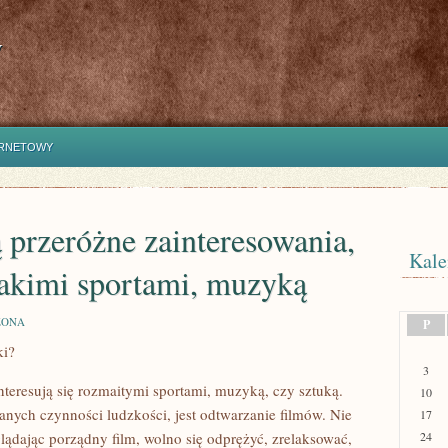
y
ERNETOWY
 przeróżne zainteresowania,
Kale
orakimi sportami, muzyką
ZONA
P
ki?
A,
3
nteresują się rozmaitymi sportami, muzyką, czy sztuką.
10
nych czynności ludzkości, jest odtwarzanie filmów. Nie
17
ądając porządny film, wolno się odprężyć, zrelaksować,
24