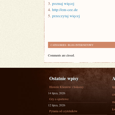
3.
poznaj więcej
4.
http://em-cee.de
5.
przeczytaj więcej
CATEGORIES:
BLOG INTERNETOWY
Comments are closed.
Ostatnie wpisy
A
Historie Klientów i Sukcesy
li
14 lipca, 2026
cz
Gry e-sportowe
ma
12 lipca, 2026
kw
Pytania od czytelników