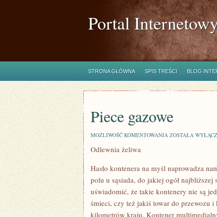
Portal Internetow
STRONA GŁÓWNA
SPIS TREŚCI
BLOG INT
Piece gazowe
PIECE
MOŻLIWOŚĆ KOMENTOWANIA
ZOSTAŁA WYŁĄC
GAZOWE
Odlewnia żeliwa
Hasło kontenera na myśl naprowadza nam o
polu u sąsiada, do jakiej ogół najbliższe
uświadomić, że takie kontenery nie są jed
śmieci, czy też jakiś towar do przewozu 
kilometrów kraju. Kontener multimedialn