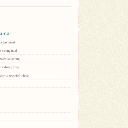
ama:
a ten temat
 stronę tutaj
ełen tekst tutaj
na stronę tutaj
 aby przeczytać więcej