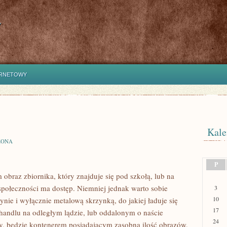
y
ERNETOWY
Kale
ZONA
P
braz zbiornika, który znajduje się pod szkołą, lub na
j społeczności ma dostęp. Niemniej jednak warto sobie
3
10
ynie i wyłącznie metalową skrzynką, do jakiej ładuje się
17
i handlu na odległym lądzie, lub oddalonym o naście
24
y, będzie kontenerem posiadającym zasobną ilość obrazów,