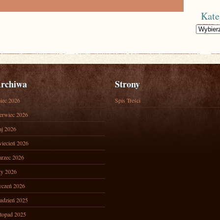
Kate
Kategorie
rchiwa
Strony
piec 2026
Spis Treści
erwiec 2026
j 2026
iecień 2026
rzec 2026
ty 2026
yczeń 2026
udzień 2025
stopad 2025