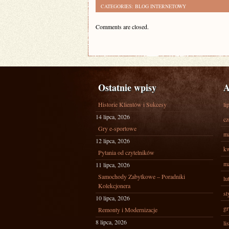
CATEGORIES:
BLOG INTERNETOWY
Comments are closed.
Ostatnie wpisy
A
Historie Klientów i Sukcesy
li
14 lipca, 2026
cz
Gry e-sportowe
ma
12 lipca, 2026
kw
Pytania od czytelników
ma
11 lipca, 2026
Samochody Zabytkowe – Poradniki
lu
Kolekcjonera
st
10 lipca, 2026
gr
Remonty i Modernizacje
8 lipca, 2026
li