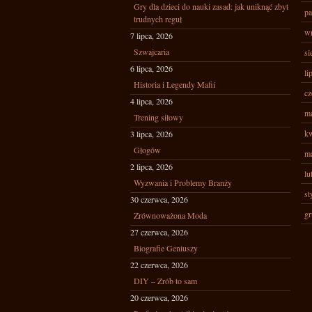
Gry dla dzieci do nauki zasad: jak uniknąć zbyt
pa
trudnych reguł
wr
7 lipca, 2026
Szwajcaria
si
6 lipca, 2026
li
Historia i Legendy Mafii
cz
4 lipca, 2026
ma
Trening siłowy
kw
3 lipca, 2026
Głogów
ma
2 lipca, 2026
lu
Wyzwania i Problemy Branży
st
30 czerwca, 2026
gr
Zrównoważona Moda
27 czerwca, 2026
Biografie Geniuszy
22 czerwca, 2026
DIY – Zrób to sam
20 czerwca, 2026