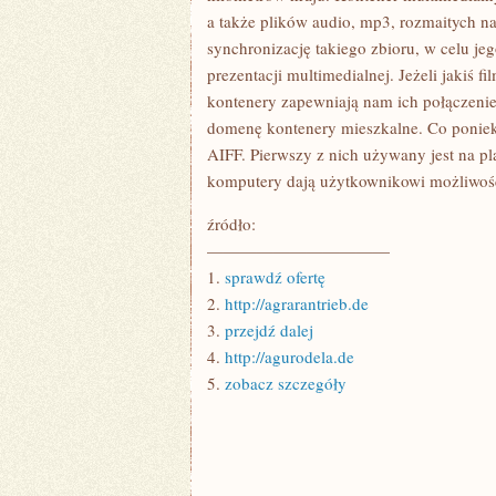
a także plików audio, mp3, rozmaitych 
synchronizację takiego zbioru, w celu j
prezentacji multimedialnej. Jeżeli jakiś 
kontenery zapewniają nam ich połączenie
domenę kontenery mieszkalne. Co poniek
AIFF. Pierwszy z nich używany jest na pl
komputery dają użytkownikowi możliwość
źródło:
———————————
1.
sprawdź ofertę
2.
http://agrarantrieb.de
3.
przejdź dalej
4.
http://agurodela.de
5.
zobacz szczegóły