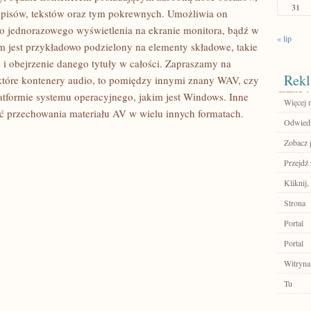
31
napisów, tekstów oraz tym pokrewnych. Umożliwia on
ego jednorazowego wyświetlenia na ekranie monitora, bądź w
« lip
film jest przykładowo podzielony na elementy składowe, takie
 i obejrzenie danego tytuły w całości. Zapraszamy na
Rekl
tóre kontenery audio, to pomiędzy innymi znany WAV, czy
atformie systemu operacyjnego, jakim jest Windows. Inne
Więcej n
 przechowania materiału AV w wielu innych formatach.
Odwiedź
Zobacz p
Przejdź 
Kliknij,
Strona
Portal
Portal
Witryna
Tu