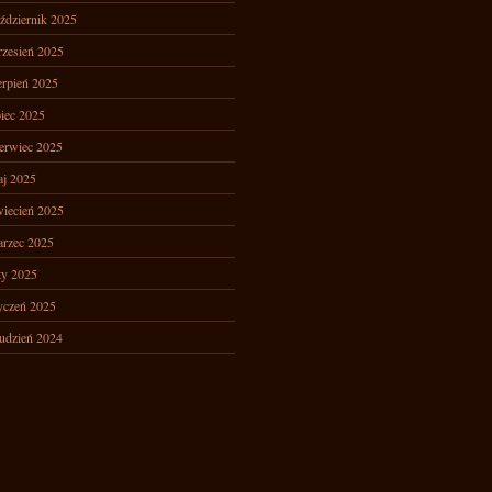
ździernik 2025
zesień 2025
erpień 2025
piec 2025
erwiec 2025
j 2025
iecień 2025
rzec 2025
ty 2025
yczeń 2025
udzień 2024