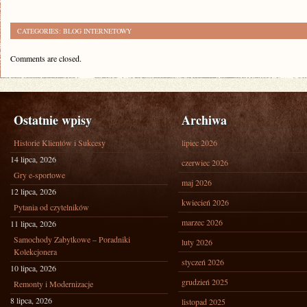
CATEGORIES:
BLOG INTERNETOWY
Comments are closed.
Ostatnie wpisy
Archiwa
Historie Klientów i Sukcesy
lipiec 2026
14 lipca, 2026
czerwiec 2026
Gry e-sportowe
maj 2026
12 lipca, 2026
kwiecień 2026
Pytania od czytelników
marzec 2026
11 lipca, 2026
Samochody Zabytkowe – Poradniki
luty 2026
Kolekcjonera
styczeń 2026
10 lipca, 2026
grudzień 2025
Remonty i Modernizacje
8 lipca, 2026
listopad 2025