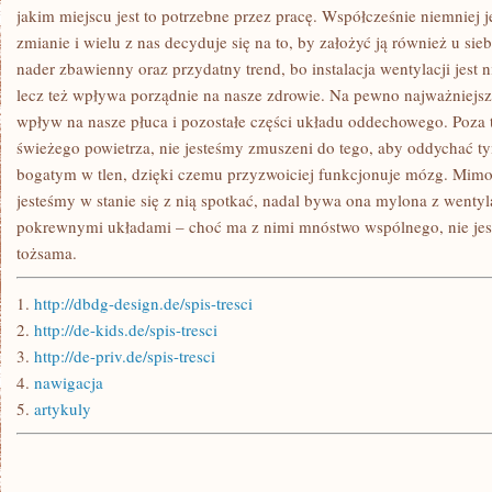
MAŁY
jakim miejscu jest to potrzebne przez pracę. Współcześnie niemniej 
CZY
zmianie i wielu z nas decyduje się na to, by założyć ją również u sie
ZNACZĄCY
nader zbawienny oraz przydatny trend, bo instalacja wentylacji jest 
lecz też wpływa porządnie na nasze zdrowie. Na pewno najważniejsz
wpływ na nasze płuca i pozostałe części układu oddechowego. Poza t
świeżego powietrza, nie jesteśmy zmuszeni do tego, aby oddychać ty
bogatym w tlen, dzięki czemu przyzwoiciej funkcjonuje mózg. Mimo 
jesteśmy w stanie się z nią spotkać, nadal bywa ona mylona z wentyl
pokrewnymi układami – choć ma z nimi mnóstwo wspólnego, nie jest
tożsama.
1.
http://dbdg-design.de/spis-tresci
2.
http://de-kids.de/spis-tresci
3.
http://de-priv.de/spis-tresci
4.
nawigacja
5.
artykuly