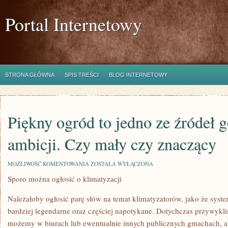
Portal Internetowy
STRONA GŁÓWNA
SPIS TREŚCI
BLOG INTERNETOWY
Piękny ogród to jedno ze źródeł 
ambicji. Czy mały czy znaczący
PIĘKNY
MOŻLIWOŚĆ KOMENTOWANIA
ZOSTAŁA WYŁĄCZONA
OGRÓD
Sporo można ogłosić o klimatyzacji
TO
JEDNO
ZE
Należałoby ogłosić parę słów na temat klimatyzatorów, jako że system
ŹRÓDEŁ
GOSPODARSKIEJ
bardziej legendarne oraz częściej napotykane. Dotychczas przywykli
AMBICJI.
możemy w biurach lub ewentualnie innych publicznych gmachach, a
CZY