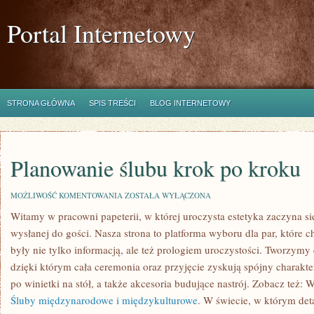
Portal Internetowy
STRONA GŁÓWNA
SPIS TREŚCI
BLOG INTERNETOWY
Planowanie ślubu krok po kroku
PLANOWANIE
MOŻLIWOŚĆ KOMENTOWANIA
ZOSTAŁA WYŁĄCZONA
ŚLUBU
Witamy w pracowni papeterii, w której uroczysta estetyka zaczyna s
KROK
PO
wysłanej do gości. Nasza strona to platforma wyboru dla par, które c
KROKU
były nie tylko informacją, ale też prologiem uroczystości. Tworzymy 
dzięki którym cała ceremonia oraz przyjęcie zyskują spójny charak
po winietki na stół, a także akcesoria budujące nastrój. Zobacz też: W
Śluby międzynarodowe i międzykulturowe
. W świecie, w którym deta