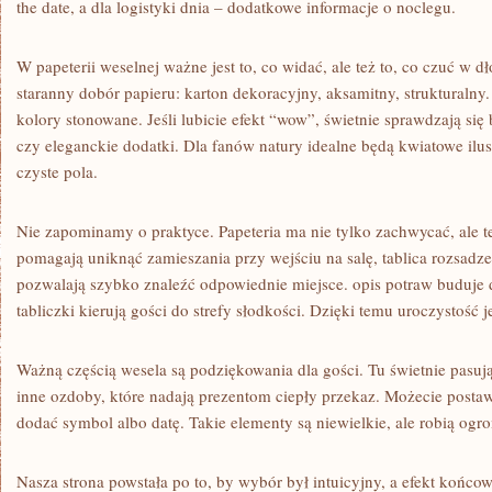
the date, a dla logistyki dnia – dodatkowe informacje o noclegu.
W papeterii weselnej ważne jest to, co widać, ale też to, co czuć w d
staranny dobór papieru: karton dekoracyjny, aksamitny, strukturalny
kolory stonowane. Jeśli lubicie efekt “wow”, świetnie sprawdzają się
czy eleganckie dodatki. Dla fanów natury idealne będą kwiatowe ilus
czyste pola.
Nie zapominamy o praktyce. Papeteria ma nie tylko zachwycać, ale te
pomagają uniknąć zamieszania przy wejściu na salę, tablica rozsadzen
pozwalają szybko znaleźć odpowiednie miejsce. opis potraw buduje 
tabliczki kierują gości do strefy słodkości. Dzięki temu uroczystość
Ważną częścią wesela są podziękowania dla gości. Tu świetnie pasują 
inne ozdoby, które nadają prezentom ciepły przekaz. Możecie posta
dodać symbol albo datę. Takie elementy są niewielkie, ale robią ogr
Nasza strona powstała po to, by wybór był intuicyjny, a efekt końco