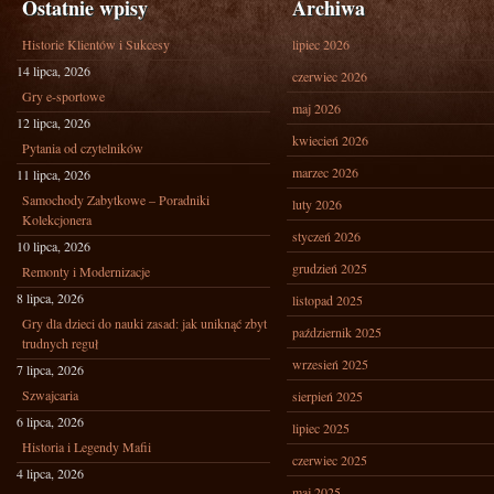
Ostatnie wpisy
Archiwa
Historie Klientów i Sukcesy
lipiec 2026
14 lipca, 2026
czerwiec 2026
Gry e-sportowe
maj 2026
12 lipca, 2026
kwiecień 2026
Pytania od czytelników
marzec 2026
11 lipca, 2026
Samochody Zabytkowe – Poradniki
luty 2026
Kolekcjonera
styczeń 2026
10 lipca, 2026
grudzień 2025
Remonty i Modernizacje
8 lipca, 2026
listopad 2025
Gry dla dzieci do nauki zasad: jak uniknąć zbyt
październik 2025
trudnych reguł
wrzesień 2025
7 lipca, 2026
Szwajcaria
sierpień 2025
6 lipca, 2026
lipiec 2025
Historia i Legendy Mafii
czerwiec 2025
4 lipca, 2026
maj 2025