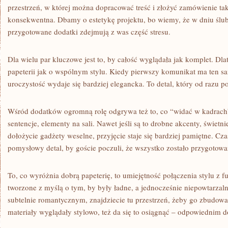
przestrzeń, w której można dopracować treść i złożyć zamówienie tak
konsekwentna. Dbamy o estetykę projektu, bo wiemy, że w dniu ślubu
przygotowane dodatki zdejmują z was część stresu.
Dla wielu par kluczowe jest to, by całość wyglądała jak komplet. D
papeterii jak o wspólnym stylu. Kiedy pierwszy komunikat ma ten sam
uroczystość wydaje się bardziej elegancka. To detal, który od razu 
Wśród dodatków ogromną rolę odgrywa też to, co “widać w kadrach”
sentencje, elementy na sali. Nawet jeśli są to drobne akcenty, świetnie
dołożycie gadżety weselne, przyjęcie staje się bardziej pamiętne. C
pomysłowy detal, by goście poczuli, że wszystko zostało przygotow
To, co wyróżnia dobrą papeterię, to umiejętność połączenia stylu z f
tworzone z myślą o tym, by były ładne, a jednocześnie niepowtarzaln
subtelnie romantycznym, znajdziecie tu przestrzeń, żeby go zbudować
materiały wyglądały stylowo, też da się to osiągnąć – odpowiednim d