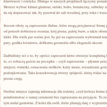
klarowność i estetyka. Dlatego w naszych projektach łączymy pona
Możesz wybrać klimat glamour, sielski, boho, botaniczny, subtelny a
da się dopracować tak, by pasował do sali weselnej, pory roku i was
Sercem oferty są zaproszenia ślubne, które mogą przyjmować formę 
od potrzeb dobierzesz rozmiar, krój pisma, paletę barw, a także sfo
lekki. Dla wielu par ważne jest, by już na zaproszeniu wybrzmiał te
pary, grafika kwiatowa, delikatna geometria albo elegancki akcent.
Zadbaliśmy też o to, by oprócz zaproszeń łatwo stworzyć kompletną
to, co zobaczą goście na początku – czyli zaproszenie – płynnie prze
miejscu: winietki, oznaczenia stolików, karty menu, rozsadzenie gośc
podziękowania. Taka konsekwencja tworzy spójność, którą widać na z
prostu czują.
Osobne miejsce zajmują informacje dla rodziny, czyli krótsza forma d
poinformować o samej ceremonii bez zapraszania na przyjęcie. To ro
tym nadal gustowne. Z kolei dla osób, które planują datę z wyprzed