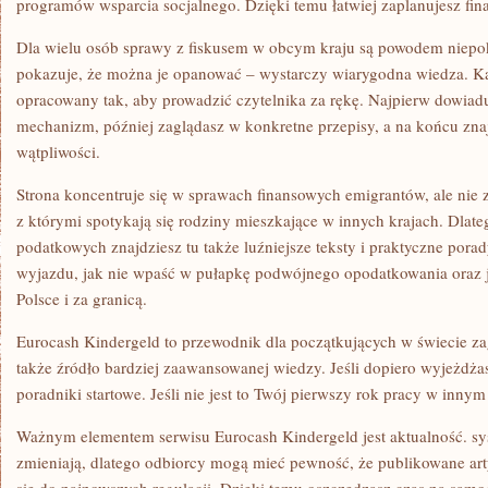
programów wsparcia socjalnego. Dzięki temu łatwiej zaplanujesz fin
Dla wielu osób sprawy z fiskusem w obcym kraju są powodem niepo
pokazuje, że można je opanować – wystarczy wiarygodna wiedza. Każ
opracowany tak, aby prowadzić czytelnika za rękę. Najpierw dowiaduj
mechanizm, później zaglądasz w konkretne przepisy, a na końcu zna
wątpliwości.
Strona koncentruje się w sprawach finansowych emigrantów, ale ni
z którymi spotykają się rodziny mieszkające w innych krajach. Dla
podatkowych znajdziesz tu także luźniejsze teksty i praktyczne porad
wyjazdu, jak nie wpaść w pułapkę podwójnego opodatkowania oraz 
Polsce i za granicą.
Eurocash Kindergeld to przewodnik dla początkujących w świecie za
także źródło bardziej zaawansowanej wiedzy. Jeśli dopiero wyjeżdżas
poradniki startowe. Jeśli nie jest to Twój pierwszy rok pracy w inny
Ważnym elementem serwisu Eurocash Kindergeld jest aktualność. sy
zmieniają, dlatego odbiorcy mogą mieć pewność, że publikowane art