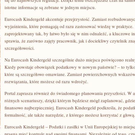
się do najnowszych regulacji. Dzięki temu oszczędzasz czas na samo
istotne informacje są zebrane w jednym miejscu.
Eurocash Kindergeld akcentuje przejrzystość. Zamiast rozbudowanych
wyjaśnienia, które pomagają od razu zastosować wiedzę w praktyce. 
zaprojektowany tak, by łatwo było się w nim odnaleźć, a kluczowe i
sprawia, że zarówno zajęty pracownik, jak i dociekliwy czytelnik zn
szczegółowości.
Na Eurocash Kindergeld szczególnie dużo miejsca poświęcono real
Kiedy powstaje obowiązek podatkowy w nowym państwie? – to tylko
które są szczegółowo omawiane. Zamiast powierzchownych wskazów
rozwiązania, które możesz od razu wdrożyć.
Portal zaprasza również do świadomego planowania przyszłości. W 
różnych scenariuszy, dzięki którym będziesz mógł zaplanować, gdzie
finansowo najbezpieczniej. Eurocash Kindergeld podkreśla, że podatki
formalność, ale także narzędzie, z którego możesz korzystać z głową
Eurocash Kindergeld – Podatki i zasiłki w Unii Europejskiej to miejs
pragną mieć kontrolę nad swoimi finansami. Niezależnie od tego, czy 