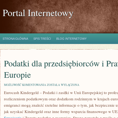
Portal Internetowy
STRONA GŁÓWNA
SPIS TREŚCI
BLOG INTERNETOWY
Podatki dla przedsiębiorców i Pr
Europie
PODATKI
MOŻLIWOŚĆ KOMENTOWANIA
ZOSTAŁA WYŁĄCZONA
DLA
Eurocash Kindergeld – Podatki i zasiłki w Unii Europejskiej to prof
PRZEDSIĘBIORCÓW
I
rozliczeniom podatkowym oraz dodatkom rodzinnym w krajach europ
PRAWO
PRACY
emigranci mogą znaleźć rzetelne informacje o tym, jak bezpiecznie 
W
jak uzyskać Kindergeld oraz inne formy wsparcia finansowego w UE. 
EUROPIE
Szwajcaria
i Zwroty podatku z zagranicy. Strona powstała z myślą o