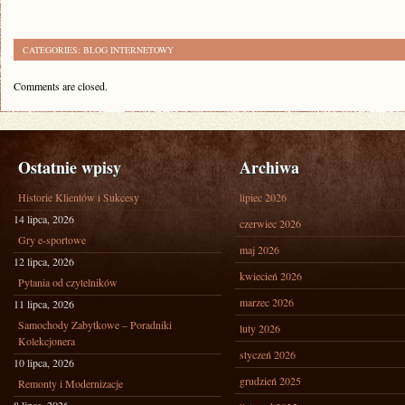
CATEGORIES:
BLOG INTERNETOWY
Comments are closed.
Ostatnie wpisy
Archiwa
Historie Klientów i Sukcesy
lipiec 2026
14 lipca, 2026
czerwiec 2026
Gry e-sportowe
maj 2026
12 lipca, 2026
kwiecień 2026
Pytania od czytelników
marzec 2026
11 lipca, 2026
Samochody Zabytkowe – Poradniki
luty 2026
Kolekcjonera
styczeń 2026
10 lipca, 2026
grudzień 2025
Remonty i Modernizacje