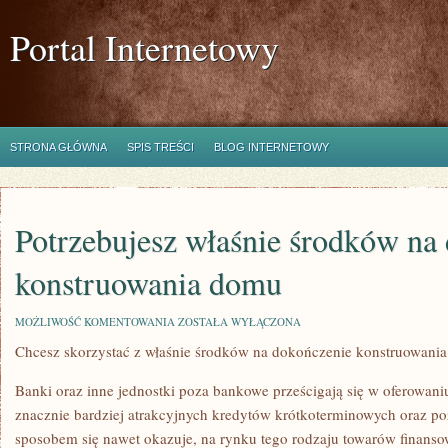
Portal Internetowy
STRONA GŁÓWNA
SPIS TREŚCI
BLOG INTERNETOWY
Potrzebujesz właśnie środków na
konstruowania domu
POTRZEBUJESZ
MOŻLIWOŚĆ KOMENTOWANIA
ZOSTAŁA WYŁĄCZONA
WŁAŚNIE
Chcesz skorzystać z właśnie środków na dokończenie konstruowani
ŚRODKÓW
NA
DOKOŃCZENIE
Banki oraz inne jednostki poza bankowe prześcigają się w oferowani
KONSTRUOWANIA
DOMU
znacznie bardziej atrakcyjnych kredytów krótkoterminowych oraz p
sposobem się nawet okazuje, na rynku tego rodzaju towarów finanso