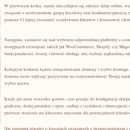
W⁤ pierwszym kroku, zanim zdecydujesz się założyć sklep online, wa
związane z asortymentem, grupą docelową oraz konkurencyjnością r
pomoże Ci lepiej‍ zrozumieć oczekiwania ⁣klientów i dostosować⁣ ofert
Następnie, zastanów się nad wyborem odpowiedniej platformy e-comme
dostępnych rozwiązań, takich jak WooCommerce, Shopify czy Magen
funkcjonalności, koszty i łatwość obsługi, aby ‍wybrać najbardziej o
Kolejnym‍ krokiem będzie zarejestrowanie domeny i wybór hostingu.‌
⁤domena może wpłynąć pozytywnie na​ rozpoznawalność Twojej marki
wybór nazwy.
Kiedy już masz⁤ wszystko gotowe, czas przejść do konfiguracji ​sklepu
graficzny, dodaj produkty i opisy, zadbaj o czytelność i intuicyjność 
pierwsze wrażenie ma kluczowe⁢ znaczenie dla​ potencjalnych klientó
Nie zapomnij również o⁣ kwestiach związanych⁣ z‌ bezpieczeństwem i