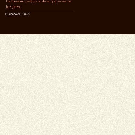
Laminowana podłoga do domu: jak porównać
ją z głową
12 czerwca, 2026