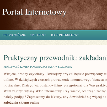
Portal Internetowy
STRONA GŁÓWNA
SPIS TREŚCI
BLOG INTERNETOWY
Praktyczny przewodnik: zakładani
PRAKTYCZNY
MOŻLIWOŚĆ KOMENTOWANIA
ZOSTAŁA WYŁĄCZONA
PRZEWODNIK:
Witajcie, drodzy czytelnicy! Dzisiejszy artykuł będzie poświęcony t
ZAKŁADANIE
SKLEPU
online. W dzisiejszych czasach prowadzenie internetowego biznesu sta
ONLINE
i opłacalne. Dlatego też postanowiliśmy przygotować dla Was prakty
Wam założyć własny⁤ sklep internetowy. Czy wiecie, od czego zacząć?
należy podjąć?​ Zapraszamy do lektury, aby dowiedzieć się więcej na 
założenia⁢ sklepu online