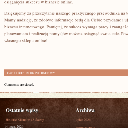
osiągnięcia sukcesu w ‍biznesie online.
Dziękujemy za przeczytanie naszego praktycznego przewodnika na te
Mamy nadzieję, że zdobyte ⁢informacje będą⁣ dla Ciebie przydatne i uł
⁢biznesu internetowego. Pamiętaj, że sukces wymaga pracy⁣ i zaanga
planowaniem i realizacją pomysłów możesz osiągnąć swoje cele. P
własnego sklepu online!
CATEGORIES:
BLOG INTERNETOWY
Comments are closed.
Ostatnie wpisy
Archiwa
Historie Klientów i Sukcesy
lipiec 2026
14 lipca, 2026
czerwiec 2026