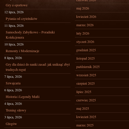
Gry e-sportowe
maj 2026
12 lipca, 2026
kwiecień 2026
Pytania od czytelników
marzec 2026
11 lipca, 2026
Samochody Zabytkowe – Poradniki
luty 2026
Kolekcjonera
styczeń 2026
10 lipca, 2026
grudzień 2025
Remonty i Modernizacje
8 lipca, 2026
listopad 2025
Gry dla dzieci do nauki zasad: jak uniknąć zbyt
październik 2025
trudnych reguł
wrzesień 2025
7 lipca, 2026
Szwajcaria
sierpień 2025
6 lipca, 2026
lipiec 2025
Historia i Legendy Mafii
czerwiec 2025
4 lipca, 2026
maj 2025
Trening siłowy
kwiecień 2025
3 lipca, 2026
Głogów
marzec 2025