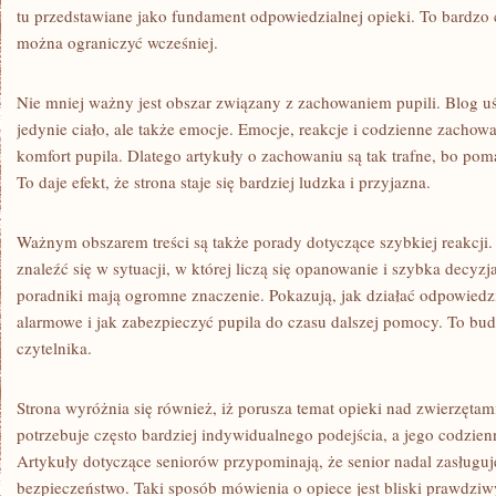
tu przedstawiane jako fundament odpowiedzialnej opieki. To bardzo 
można ograniczyć wcześniej.
Nie mniej ważny jest obszar związany z zachowaniem pupili. Blog uś
jedynie ciało, ale także emocje. Emocje, reakcje i codzienne zach
komfort pupila. Dlatego artykuły o zachowaniu są tak trafne, bo poma
To daje efekt, że strona staje się bardziej ludzka i przyjazna.
Ważnym obszarem treści są także porady dotyczące szybkiej reakcj
znaleźć się w sytuacji, w której liczą się opanowanie i szybka decyzj
poradniki mają ogromne znaczenie. Pokazują, jak działać odpowiedzi
alarmowe i jak zabezpieczyć pupila do czasu dalszej pomocy. To bu
czytelnika.
Strona wyróżnia się również, iż porusza temat opieki nad zwierzętami
potrzebuje często bardziej indywidualnego podejścia, a jego codzienn
Artykuły dotyczące seniorów przypominają, że senior nadal zasługuj
bezpieczeństwo. Taki sposób mówienia o opiece jest bliski prawdzi