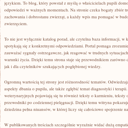
językiem. To blog, który powstał z myślą o właścicielach pupili do
odpowiedzi w ważnych momentach. Na stronie czeka bogaty zbiór tre
zachowania i dobrostanu zwierząt, a każdy wpis ma pomagać w budow
zwierzęciem.
To nie jest wyłącznie katalog porad, ale czytelna baza informacji, w
spotykają się z konkretnymi odpowiedziami. Portal pomaga zrozumie
zauważać sygnały ostrzegawcze, jak reagować w trudnych sytuacjach
warunki życia. Dzięki temu strona staje się przewodnikiem zarówno d
jak i dla czytelników szukających pogłębionej wiedzy.
Ogromną wartością tej strony jest różnorodność tematów. Odwiedza
aspekty dbania o pupila, ale także zgłębić temat diagnostyki i terapii
weterynaryjnych pojawiają się tu również teksty o karmieniu, teksty
przewodniki po codziennej pielęgnacji. Dzięki temu witryna pokazuje
dziedzina pełna niuansów, w której liczy się całościowe spojrzenie n
W publikowanych treściach szczególnie wyraźnie widać dużą empatię