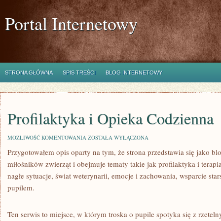
Portal Internetowy
STRONA GŁÓWNA
SPIS TREŚCI
BLOG INTERNETOWY
Profilaktyka i Opieka Codzienna
PROFILAKTYKA
MOŻLIWOŚĆ KOMENTOWANIA
ZOSTAŁA WYŁĄCZONA
I
Przygotowałem opis oparty na tym, że strona przedstawia się jako bl
OPIEKA
CODZIENNA
miłośników zwierząt i obejmuje tematy takie jak profilaktyka i terapi
nagłe sytuacje, świat weterynarii, emocje i zachowania, wsparcie sta
pupilem.
Ten serwis to miejsce, w którym troska o pupile spotyka się z rzete