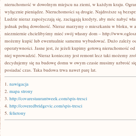
nieruchomość w dowolnym miejscu na ziemi, w każdym kraju. Ogran
wyłącznie pieniądze. Nieruchomości są drogie. Najdroższe są bezsp
Ludzie nieraz zapożyczają się, zaciągają kredyty, aby móc nabyć w
jednak pełną dowolność. Nieraz marzymy o mieszkaniu w bloku, w a
niezmiernie chcielibyśmy mieć swój własny dom – http://www.oglos
możemy kupić lub ewentualnie samemu wybudować. Dużo zależy od 
operatywności. Jasne jest, że jeżeli kupimy gotową nieruchomość od 
niej wprowadzić. Nieraz konieczny jest remont lecz taki możemy zrob
decydujemy się na budowę domu w owym czasie musimy uzbroić się
posiadać czas. Taka budowa trwa nawet parę lat.
1.
nawigacja
2.
mapa strony
3.
http://covarestaurantweek.com/spis-tresci
4.
http://coveredbridgevic.com/spis-tresci
5.
felietony