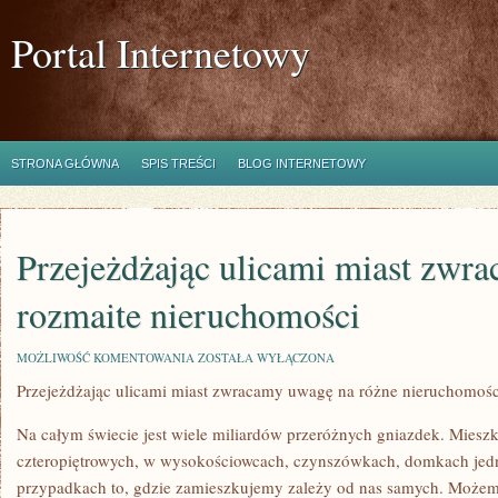
Portal Internetowy
STRONA GŁÓWNA
SPIS TREŚCI
BLOG INTERNETOWY
Przejeżdżając ulicami miast zwr
rozmaite nieruchomości
PRZEJEŻDŻAJĄC
MOŻLIWOŚĆ KOMENTOWANIA
ZOSTAŁA WYŁĄCZONA
ULICAMI
Przejeżdżając ulicami miast zwracamy uwagę na różne nieruchomośc
MIAST
ZWRACAMY
UWAGĘ
Na całym świecie jest wiele miliardów przeróżnych gniazdek. Mies
NA
ROZMAITE
czteropiętrowych, w wysokościowcach, czynszówkach, domkach jed
NIERUCHOMOŚCI
przypadkach to, gdzie zamieszkujemy zależy od nas samych. Może