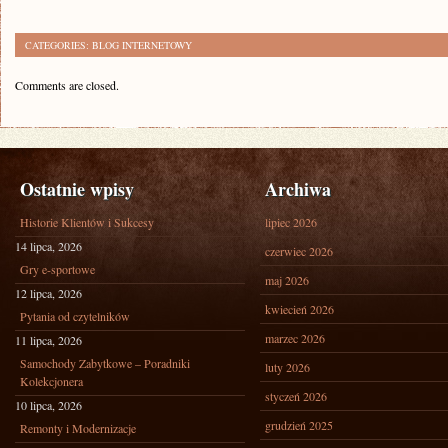
CATEGORIES:
BLOG INTERNETOWY
Comments are closed.
Ostatnie wpisy
Archiwa
Historie Klientów i Sukcesy
lipiec 2026
14 lipca, 2026
czerwiec 2026
Gry e-sportowe
maj 2026
12 lipca, 2026
kwiecień 2026
Pytania od czytelników
marzec 2026
11 lipca, 2026
Samochody Zabytkowe – Poradniki
luty 2026
Kolekcjonera
styczeń 2026
10 lipca, 2026
grudzień 2025
Remonty i Modernizacje