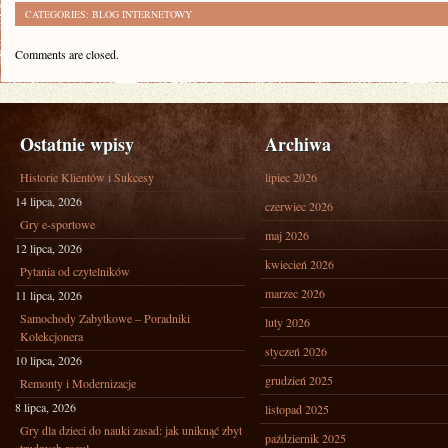
CATEGORIES:
BLOG INTERNETOWY
Comments are closed.
Ostatnie wpisy
Archiwa
Historie Klientów i Sukcesy
lipiec 2026
14 lipca, 2026
czerwiec 2026
Gry e-sportowe
maj 2026
12 lipca, 2026
kwiecień 2026
Pytania od czytelników
marzec 2026
11 lipca, 2026
Samochody Zabytkowe – Poradniki
luty 2026
Kolekcjonera
styczeń 2026
10 lipca, 2026
grudzień 2025
Remonty i Modernizacje
8 lipca, 2026
listopad 2025
Gry dla dzieci do nauki zasad: jak uniknąć zbyt
październik 2025