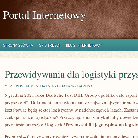
Portal Internetowy
STRONA GŁÓWNA
SPIS TREŚCI
BLOG INTERNETOWY
Przewidywania dla logistyki przy
PRZEWIDYWANIA
MOŻLIWOŚĆ KOMENTOWANIA
ZOSTAŁA WYŁĄCZONA
DLA
6 grudnia 2021 roku ‌Deutsche Post DHL Group ⁤opublikowało​ raport
LOGISTYKI
PRZYSZŁOŚCI
przyszłości”. Dokument ten zawiera analizę najważniejszych trendów,
kształtować będą sektor logistyczny w nadchodzących latach. Zastana
czekają branżę logistyczną? Przeczytajcie nasz artykuł, aby dowiedzi
Przemysł 4.0 i jego wpływ‌ na logist
przyniesie przyszłość logistyki!
Przemysł ‍4.0, nazywany również czwartą rewolucją przemysłową, pr