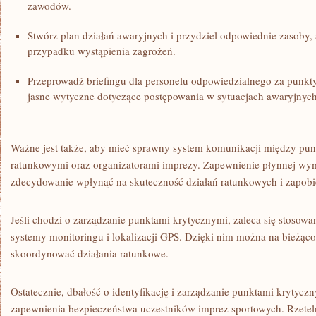
zawodów.
Stwórz ‌plan działań awaryjnych⁢ i ⁤przydziel odpowiednie zasoby
przypadku wystąpienia zagrożeń.
Przeprowadź briefingu dla personelu odpowiedzialnego⁢ za punkt
jasne wytyczne dotyczące postępowania w sytuacjach awaryjnych
Ważne jest także, ‍aby mieć sprawny system​ komunikacji między pu
ratunkowymi oraz⁤ organizatorami imprezy. Zapewnienie płynnej⁣ wy
zdecydowanie wpłynąć‍ na skuteczność działań ratunkowych i zapobi
Jeśli chodzi‍ o zarządzanie punktami krytycznymi, zaleca się stosowani
systemy monitoringu i‍ lokalizacji GPS. Dzięki nim można na bieżąco ś
skoordynować działania​ ratunkowe.
Ostatecznie, ​dbałość o identyfikację i zarządzanie punktami krytycz
zapewnienia ⁢bezpieczeństwa uczestników imprez​ sportowych. Rzeteln