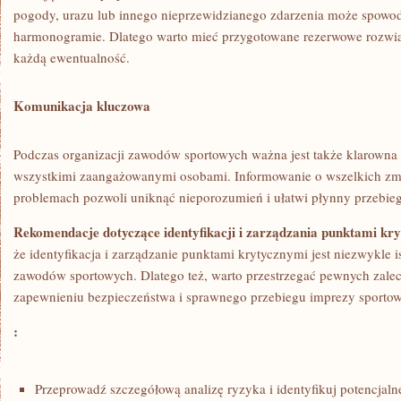
pogody,⁤ urazu lub innego nieprzewidzianego zdarzenia może spow
harmonogramie.⁣ Dlatego warto mieć przygotowane rezerwowe rozwią
każdą ‍ewentualność.
Komunikacja kluczowa
Podczas organizacji ​zawodów sportowych ważna jest także klarown
wszystkimi zaangażowanymi osobami. Informowanie o wszelkich zmi
problemach pozwoli ⁤uniknąć nieporozumień⁢ i ułatwi płynny​ przebieg
Rekomendacje ⁣dotyczące identyfikacji i zarządzania punktami‍ kr
że⁤ identyfikacja i ‌zarządzanie punktami krytycznymi jest niezwykle 
zawodów sportowych. Dlatego ‌też, warto przestrzegać pewnych zal
zapewnieniu bezpieczeństwa ​i sprawnego przebiegu imprezy sportow
:
Przeprowadź szczegółową analizę ryzyka ⁣i ‍identyfikuj potencjaln