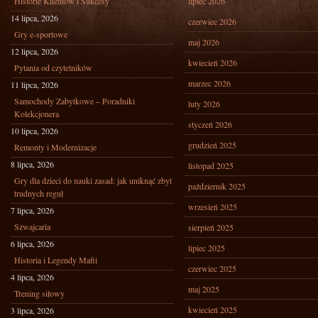
Historie Klientów i Sukcesy
lipiec 2026
14 lipca, 2026
czerwiec 2026
Gry e-sportowe
maj 2026
12 lipca, 2026
kwiecień 2026
Pytania od czytelników
marzec 2026
11 lipca, 2026
Samochody Zabytkowe – Poradniki
luty 2026
Kolekcjonera
styczeń 2026
10 lipca, 2026
grudzień 2025
Remonty i Modernizacje
8 lipca, 2026
listopad 2025
Gry dla dzieci do nauki zasad: jak uniknąć zbyt
październik 2025
trudnych reguł
wrzesień 2025
7 lipca, 2026
Szwajcaria
sierpień 2025
6 lipca, 2026
lipiec 2025
Historia i Legendy Mafii
czerwiec 2025
4 lipca, 2026
maj 2025
Trening siłowy
kwiecień 2025
3 lipca, 2026