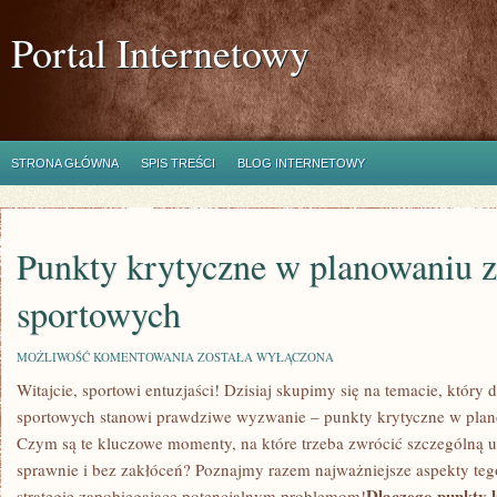
Portal Internetowy
STRONA GŁÓWNA
SPIS TREŚCI
BLOG INTERNETOWY
Punkty krytyczne w planowaniu
sportowych
PUNKTY
MOŻLIWOŚĆ KOMENTOWANIA
ZOSTAŁA WYŁĄCZONA
KRYTYCZNE
Witajcie, sportowi ⁣entuzjaści! Dzisiaj‍ skupimy się na ​temacie, któr
W
PLANOWANIU
sportowych stanowi prawdziwe⁣ wyzwanie – punkty krytyczne w pl
ZAWODÓW
SPORTOWYCH
Czym ⁤są te kluczowe momenty, na które trzeba zwrócić szczególną 
sprawnie i bez zakłóceń? Poznajmy razem najważniejsze aspekty teg
Dlaczego punkty 
strategie zapobiegające potencjalnym⁤ problemom!