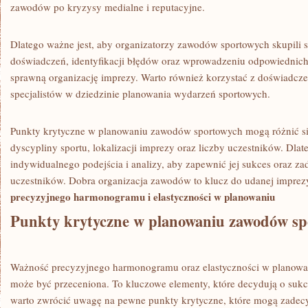
zawodów po‍ kryzysy medialne i reputacyjne.
Dlatego ważne jest, ⁤aby organizatorzy​ zawodów ⁢sportowych skupili‌ s
doświadczeń,⁣ identyfikacji błędów oraz ‌wprowadzeniu odpowiednic
sprawną organizację imprezy. Warto również korzystać z doświadcze
specjalistów w dziedzinie planowania wydarzeń sportowych.
Punkty krytyczne w⁢ planowaniu zawodów sportowych mogą ⁢różnić si
dyscypliny sportu, lokalizacji imprezy oraz liczby uczestników. Dl
⁢indywidualnego podejścia i​ analizy, ‍aby zapewnić jej sukces ⁤oraz 
uczestników. Dobra ‌organizacja zawodów ‌to klucz do udanej imprezy
precyzyjnego​ harmonogramu i elastyczności w planowaniu
Punkty krytyczne w planowaniu ‍zawodów ‌s
Ważność ⁤precyzyjnego⁢ harmonogramu oraz elastyczności w planow
może być przeceniona. To kluczowe elementy, ⁢które‍ decydują o suk
warto zwrócić ⁢uwagę na pewne punkty krytyczne, które mogą zade