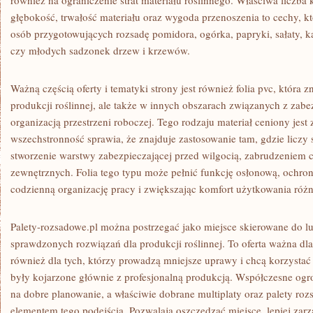
również na ograniczenie strat materiału roślinnego. Właściwa liczb
głębokość, trwałość materiału oraz wygoda przenoszenia to cechy, kt
osób przygotowujących rozsadę pomidora, ogórka, papryki, sałaty, ka
czy młodych sadzonek drzew i krzewów.
Ważną częścią oferty i tematyki strony jest również folia pvc, która 
produkcji roślinnej, ale także w innych obszarach związanych z zabe
organizacją przestrzeni roboczej. Tego rodzaju materiał ceniony jest 
wszechstronność sprawia, że znajduje zastosowanie tam, gdzie liczy 
stworzenie warstwy zabezpieczającej przed wilgocią, zabrudzenie
zewnętrznych. Folia tego typu może pełnić funkcję osłonową, ochro
codzienną organizację pracy i zwiększając komfort użytkowania różn
Palety-rozsadowe.pl można postrzegać jako miejsce skierowane do lu
sprawdzonych rozwiązań dla produkcji roślinnej. To oferta ważna dl
również dla tych, którzy prowadzą mniejsze uprawy i chcą korzystać 
były kojarzone głównie z profesjonalną produkcją. Współczesne ogro
na dobre planowanie, a właściwie dobrane multiplaty oraz palety roz
elementem tego podejścia. Pozwalają oszczędzać miejsce, lepiej zarz