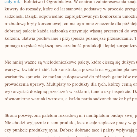
cały rok
i Rolnictwo i Ogrodnictwo. W centrum zainteresowania znaj
kuwety do rozsady, które od lat stanowią podstawę w procesie przyg
sadzonek. Dzięki odpowiednio zaprojektowanym komórkom umożliw
rozbudowę bryły korzeniowej, co ma ogromne znaczenie dla późniejs
dobranej palecie każda sadzonka otrzymuje własną przestrzeń do wzr
korzeni, ułatwia podlewanie i przyspiesza późniejsze przesadzanie. 
pomaga uzyskać większą powtarzalność produkcji i lepiej zorganizo
Nie mniej ważne są wielodoniczkowe palety, które cieszą się duży
warzyw, kwiatów i ziół. Ich konstrukcja pozwala na wygodne planow
wariantów sprawia, że można je dopasować do różnych gatunków roś
prowadzenia uprawy. Multiplaty to produkty dla tych, którzy cenią o
wykorzystać dostępną przestrzeń w szklarni, tunelu czy inspekcie. D
równomierne warunki wzrostu, a każda partia sadzonek może być pr
Strona poświęcona paletom rozsadowym i multiplatom buduje swój p
Nie chodzi wyłącznie o sam produkt, lecz o całe zaplecze pracy w g
czy punkcie produkcyjnym. Dobrze dobrane tace i palety wpływają n