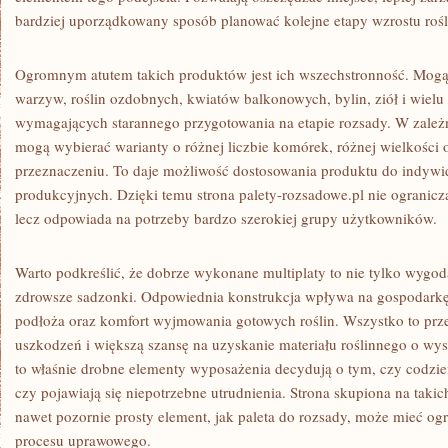
bardziej uporządkowany sposób planować kolejne etapy wzrostu rośl
Ogromnym atutem takich produktów jest ich wszechstronność. Mog
warzyw, roślin ozdobnych, kwiatów balkonowych, bylin, ziół i wiel
wymagających starannego przygotowania na etapie rozsady. W zależ
mogą wybierać warianty o różnej liczbie komórek, różnej wielkośc
przeznaczeniu. To daje możliwość dostosowania produktu do indy
produkcyjnych. Dzięki temu strona palety-rozsadowe.pl nie ogranicz
lecz odpowiada na potrzeby bardzo szerokiej grupy użytkowników.
Warto podkreślić, że dobrze wykonane multiplaty to nie tylko wygoda
zdrowsze sadzonki. Odpowiednia konstrukcja wpływa na gospodarkę
podłoża oraz komfort wyjmowania gotowych roślin. Wszystko to prze
uszkodzeń i większą szansę na uzyskanie materiału roślinnego o wys
to właśnie drobne elementy wyposażenia decydują o tym, czy codzie
czy pojawiają się niepotrzebne utrudnienia. Strona skupiona na taki
nawet pozornie prosty element, jak paleta do rozsady, może mieć og
procesu uprawowego.