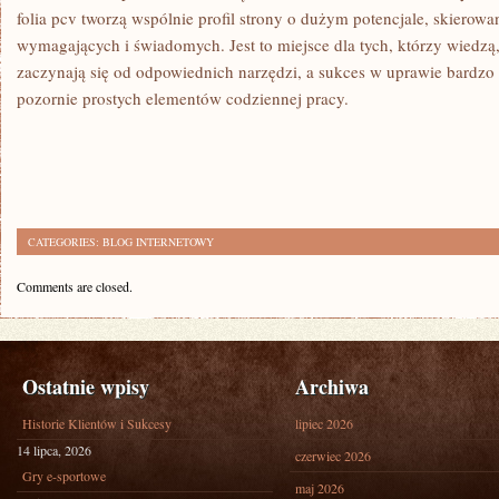
folia pcv tworzą wspólnie profil strony o dużym potencjale, skierow
wymagających i świadomych. Jest to miejsce dla tych, którzy wiedzą
zaczynają się od odpowiednich narzędzi, a sukces w uprawie bardzo 
pozornie prostych elementów codziennej pracy.
CATEGORIES:
BLOG INTERNETOWY
Comments are closed.
Ostatnie wpisy
Archiwa
Historie Klientów i Sukcesy
lipiec 2026
14 lipca, 2026
czerwiec 2026
Gry e-sportowe
maj 2026