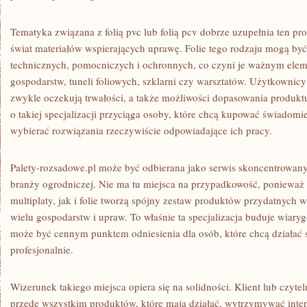
Tematyka związana z folią pvc lub folią pcv dobrze uzupełnia ten pro
świat materiałów wspierających uprawę. Folie tego rodzaju mogą b
technicznych, pomocniczych i ochronnych, co czyni je ważnym elem
gospodarstw, tuneli foliowych, szklarni czy warsztatów. Użytkownicy
zwykle oczekują trwałości, a także możliwości dopasowania produktu
o takiej specjalizacji przyciąga osoby, które chcą kupować świadom
wybierać rozwiązania rzeczywiście odpowiadające ich pracy.
Palety-rozsadowe.pl może być odbierana jako serwis skoncentrowan
branży ogrodniczej. Nie ma tu miejsca na przypadkowość, ponieważ
multiplaty, jak i folie tworzą spójny zestaw produktów przydatnyc
wielu gospodarstw i upraw. To właśnie ta specjalizacja buduje wiaryg
może być cennym punktem odniesienia dla osób, które chcą działać sp
profesjonalnie.
Wizerunek takiego miejsca opiera się na solidności. Klient lub czyteln
przede wszystkim produktów, które mają działać, wytrzymywać inte