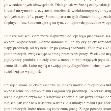
go w codziennych obowiązkach. Dlatego tak ważne są cechy takie j
łatwość utrzymania w czystości, możliwość wielokrotnego wykorzys
realnych warunków pracy. Strona oparta na tych filarach buduje zaufa
zbędnych, lecz koncentruje się na tym, co naprawdę potrzebne w ogr
To także miejsce, które może inspirować do lepszego planowania se
wyboru wyposażenia. Dobrze dobrane multiplaty czy palety rozsad
etapy produkcji, od wysiewu aż po gotową sadzonkę. Folia pvc z ko
pomocniczych, zwiększając ochronę przestrzeni pracy. W efekcie uż
pojedynczy produkt, ale cały zestaw narzędzi wspierających jego dzi
cenne dla osób, które myślą o swojej pracy długofalowo i chcą inwe
zwiększające wydajność.
Opisując stronę palety-rozsadowe.pl, można mówić o miejscu dla lud
wyposażenie do uprawy roślin i organizacji produkcji. To serwis sk
sezonie ogrodniczym mają kluczowe znaczenie: jak przygotować dob
miejsce, jak zadbać o właściwe warunki dla młodych roślin i jak kor
pomocniczych, które ułatwiają codzienną pracę. Z tego powodu str