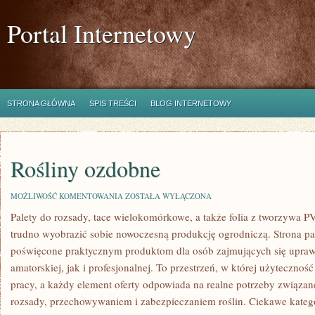
Portal Internetowy
STRONA GŁÓWNA
SPIS TREŚCI
BLOG INTERNETOWY
Rośliny ozdobne
ROŚLINY
MOŻLIWOŚĆ KOMENTOWANIA
ZOSTAŁA WYŁĄCZONA
OZDOBNE
Palety do rozsady, tace wielokomórkowe, a także folia z tworzywa P
trudno wyobrazić sobie nowoczesną produkcję ogrodniczą. Strona pal
poświęcone praktycznym produktom dla osób zajmujących się uprawą
amatorskiej, jak i profesjonalnej. To przestrzeń, w której użytecznoś
pracy, a każdy element oferty odpowiada na realne potrzeby związa
rozsady, przechowywaniem i zabezpieczaniem roślin. Ciekawe kateg