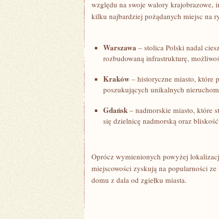
względu na swoje walory krajobrazowe, inf
kilku najbardziej pożądanych miejsc na 
Warszawa
– stolica Polski⁢ nadal cie
rozbudowaną infrastrukturę,⁤ możliwo
Kraków
– historyczne miasto, które p
poszukujących unikalnych nierucho
Gdańsk
– nadmorskie ⁢miasto, które st
‍się dzielnicę nadmorską​ oraz bliskość 
Oprócz wymienionych powyżej​ lokalizacji,
miejscowości zyskują na‍ popularności z
domu z ⁢dala od ⁤zgiełku miasta.