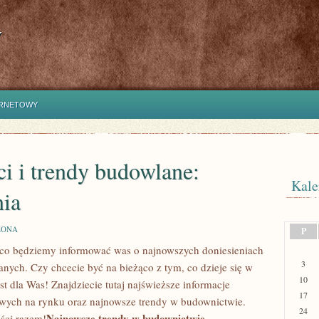
y
ERNETOWY
i i trendy budowlane:
Kale
nia
ZONA
P
żąco będziemy informować was ⁤o najnowszych doniesieniach
3
nych. Czy chcecie być na bieżąco z tym, co⁣ dzieje‍ się w
10
 dla Was!​ Znajdziecie⁣ tutaj najświeższe informacje
17
owych na rynku oraz najnowsze trendy w budownictwie.
24
Najnowsze trendy w budownictwie​
ści razem!