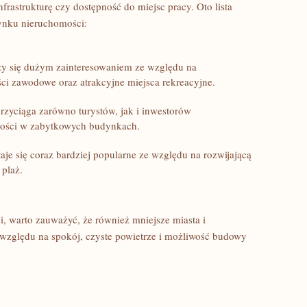
rastrukturę ​czy dostępność do miejsc pracy. Oto lista
rynku nieruchomości:
szy‍ się dużym⁢ zainteresowaniem ze względu ⁤na
ści zawodowe oraz atrakcyjne ‍miejsca rekreacyjne.
rzyciąga⁤ zarówno turystów, jak ⁤i inwestorów ​
mości w zabytkowych budynkach.
aje się coraz bardziej popularne ze ‌względu na rozwijającą
⁤plaż.
 warto ⁢zauważyć,‍ że również mniejsze miasta⁢ i
e względu na spokój, czyste powietrze i możliwość budowy