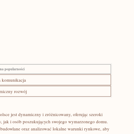
na​ popularności
⁢ komunikacja
iczny rozwój
sce jest dynamiczny i ⁣zróżnicowany, oferując szeroki‍
w, jak i osób⁣ poszukujących swojego wymarzonego domu.
 budowlane ⁤oraz analizować ⁢lokalne warunki⁤ rynkowe, aby