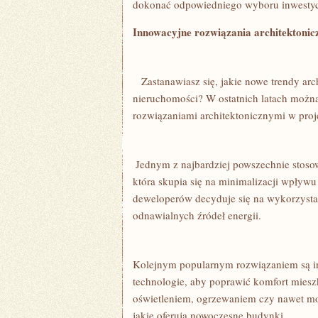
⁤dokonać odpowiedniego wyboru inwesty
Innowacyjne ‍rozwiązania​ architektonic
‍ ‌ ​ Zastanawiasz się, jakie⁣ nowe trendy 
nieruchomości? W ostatnich latach możn
rozwiązaniami architektonicznymi w pro
⁢ Jednym z najbardziej powszechnie stos
która skupia się na minimalizacji‍ wpływu
deweloperów decyduje się na‍ wykorzyst
odnawialnych źródeł energii.
Kolejnym popularnym‌ rozwiązaniem są in
technologie, aby poprawić komfort mies
oświetleniem, ogrzewaniem czy nawet‌ mon
jakie oferują nowoczesne ⁣budynki.