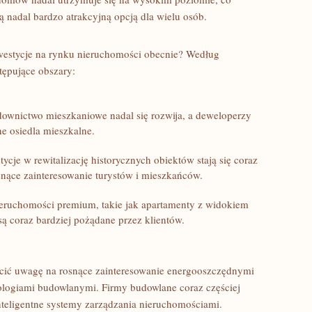
ą nadal bardzo atrakcyjną ⁢opcją dla wielu osób.
inwestycje na rynku nieruchomości obecnie? Według
ępujące‌ obszary:
ownictwo mieszkaniowe nadal się rozwija, a deweloperzy
e osiedla‍ mieszkalne.
ycje w rewitalizację historycznych obiektów stają się coraz
osnące zainteresowanie turystów i mieszkańców.
ieruchomości premium, takie‍ jak‌ apartamenty ​z widokiem
są coraz bardziej pożądane przez klientów.
ócić uwagę‍ na rosnące zainteresowanie energooszczędnymi
logiami budowlanymi. ⁢Firmy budowlane coraz częściej
 inteligentne systemy zarządzania nieruchomościami.