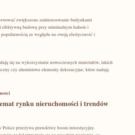
bserwować zwiększone zainteresowanie​ budynkami
 ⁢efektywną ⁢budowę przy minimalnym hałasie i
 popularnością ze względu na swoją elastyczność i​
ydują się ‌na ‌wykorzystanie nowoczesnych ⁤materiałów,⁢ takich
niczny czy aluminiowe elementy dekoracyjne, które nadają
mości
temat rynku⁢ nieruchomości i trendów
 w Polsce przeżywa​ prawdziwy boom inwestycyjny.
omów ​nadal ​utrzymuje‌ się na wysokim poziomie, co