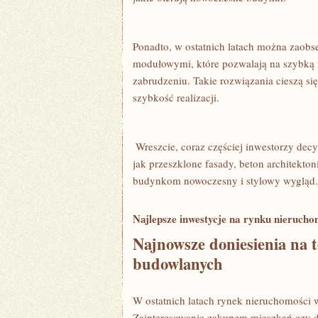
Ponadto, w⁢ ostatnich latach⁢ można zao
modułowymi, które pozwalają na szybką i
zabrudzeniu. Takie rozwiązania cieszą się
szybkość ‍realizacji.
​ ‌Wreszcie, coraz częściej inwestorzy dec
jak przeszklone fasady, beton architekto
⁢budynkom nowoczesny i stylowy wygląd.
Najlepsze inwestycje na rynku nierucho
Najnowsze doniesienia na 
budowlanych
W ostatnich latach⁤ rynek nieruchomości
Zainteresowanie ‌zakupem mieszkań ⁢czy d