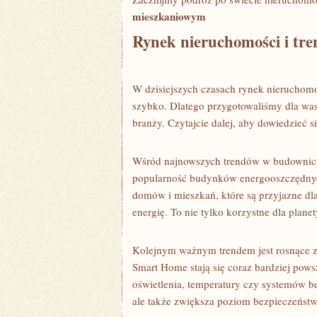
mieszkaniowym
Rynek nieruchomości i tre
W‌ dzisiejszych ⁤czasach rynek nieruchom
szybko. Dlatego przygotowaliśmy dla was
branży.⁣ Czytajcie‍ dalej,⁤ aby dowiedzieć s
Wśród najnowszych trendów w budownict
popularność budynków energooszczędnych
domów i mieszkań, które są ‍przyjazne⁣ d
energię. To nie tylko korzystne‍ dla ‍planety
Kolejnym ważnym ⁣trendem jest rosnące​ 
Smart Home stają się coraz bardziej po
oświetlenia, temperatury czy⁢ systemów 
ale także zwiększa poziom bezpieczeńst