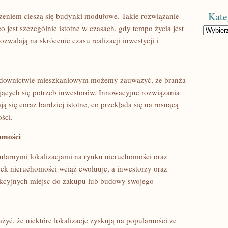
Kate
eniem cieszą ‌się budynki modułowe. Takie rozwiązanie
⁣jest szczególnie istotne w czasach, gdy tempo życia jest‌
Kategorie
alają na skrócenie czasu realizacji inwestycji ⁣i
udownictwie mieszkaniowym możemy zauważyć, że branża ​
iających ​się‍ potrzeb inwestorów. ‌Innowacyjne rozwiązania
ją się coraz bardziej istotne, co przekłada się na rosnącą
ści.
homości
larnymi ⁣lokalizacjami⁣ na‍ rynku nieruchomości oraz
 nieruchomości wciąż⁣ ewoluuje, a ​inwestorzy oraz
rakcyjnych miejsc do zakupu lub budowy ‍swojego
yć, że niektóre lokalizacje zyskują na popularności ‌ze