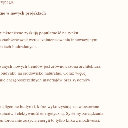
cyjnego.
zne ⁣w nowych projektach
​architektoniczne zyskują popularność na rynku
a ⁤zaobserwować wzrost zainteresowania innowacyjnymi
jektach budowlanych.
owanych nowych trendów jest zrównoważona architektura,
 budynku na środowisko ⁤naturalne. Coraz więcej⁢
anie energooszczędnych materiałów oraz‌ systemów
teligentne budynki, ⁣które wykorzystują zaawansowane
zkańców i efektywność energetyczną. Systemy zarządzania
itorowanie ⁤zużycia energii to tylko kilka z możliwości,