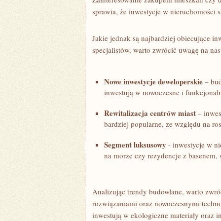
sprawia, ‌że inwestycje w nieruchomości s
Jakie jednak są ⁤najbardziej obiecujące 
specjalistów, warto zwrócić uwagę na nast
Nowe inwestycje deweloperskie
– bud
inwestują w‍ nowoczesne i funkcjonaln
Rewitalizacja centrów ​miast
– inwest
bardziej popularne, ze ⁣względu na r
Segment luksusowy
⁤- inwestycje w n
na morze ‍czy rezydencje z basenem, 
Analizując ⁤trendy budowlane, warto zwr
rozwiązaniami⁤ oraz nowoczesnymi techno
⁢inwestują ‌w ekologiczne materiały oraz