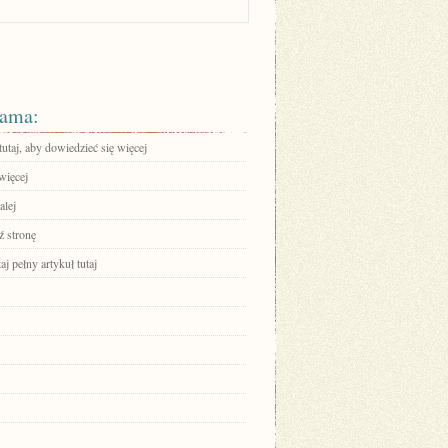
ama:
tutaj, aby dowiedzieć się więcej
więcej
alej
 stronę
aj pełny artykuł tutaj