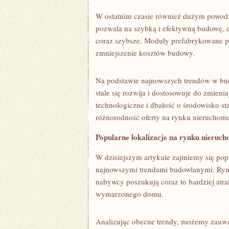
W ostatnim czasie również dużym powodz
pozwala na szybką i efektywną budowę, co 
coraz szybsze. Moduły prefabrykowane pozw
zmniejszenie kosztów budowy.
Na podstawie najnowszych trendów w⁣ b
stale⁣ się rozwija⁣ i‌ dostosowuje do zmien
technologiczne i dbałość o środowisko ‌sta
różnorodność‌ oferty na rynku nieruchomo
Popularne lokalizacje ⁢na rynku nieruc
W dzisiejszym artykule ⁤zajmiemy się popu
najnowszymi trendami budowlanymi. Rynek
nabywcy poszukują coraz to bardziej⁤ at
wymarzonego domu.
Analizując obecne trendy, możemy ⁣zauważ