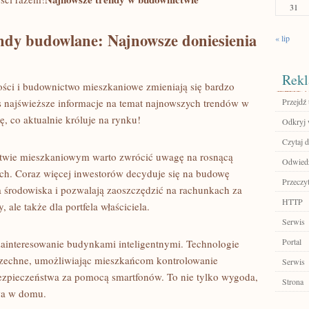
31
ndy budowlane: Najnowsze doniesienia
« lip
Rekl
ości i budownictwo mieszkaniowe zmieniają ⁢się bardzo
 najświeższe informacje na temat najnowszych⁤ trendów ⁣w
Przejdź 
ię, ​co⁢ aktualnie króluje na rynku!
Odkryj 
Czytaj d
wie mieszkaniowym warto zwrócić‌ uwagę na rosnącą
Odwiedź
. Coraz ⁣więcej inwestorów decyduje się na budowę
Przeczyt
la środowiska i pozwalają zaoszczędzić na rachunkach za
HTTP
,​ ale także‍ dla portfela właściciela.
Serwis
Portal
zainteresowanie budynkami inteligentnymi. Technologie
wszechne, umożliwiając mieszkańcom kontrolowanie
Serwis
bezpieczeństwa ​za pomocą smartfonów. To nie tylko wygoda,
Strona
wa w domu.