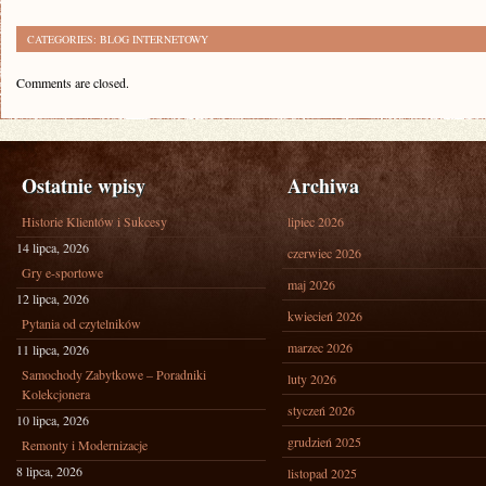
CATEGORIES:
BLOG INTERNETOWY
Comments are closed.
Ostatnie wpisy
Archiwa
Historie Klientów i Sukcesy
lipiec 2026
14 lipca, 2026
czerwiec 2026
Gry e-sportowe
maj 2026
12 lipca, 2026
kwiecień 2026
Pytania od czytelników
marzec 2026
11 lipca, 2026
Samochody Zabytkowe – Poradniki
luty 2026
Kolekcjonera
styczeń 2026
10 lipca, 2026
grudzień 2025
Remonty i Modernizacje
8 lipca, 2026
listopad 2025