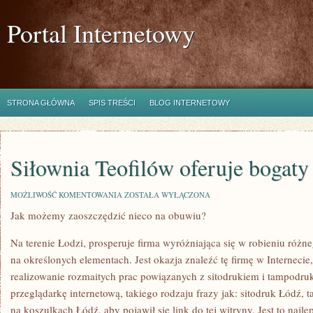
Portal Internetowy
STRONA GŁÓWNA
SPIS TREŚCI
BLOG INTERNETOWY
Siłownia Teofilów oferuje bogaty 
SIŁOWNIA
MOŻLIWOŚĆ KOMENTOWANIA
ZOSTAŁA WYŁĄCZONA
TEOFILÓW
Jak możemy zaoszczędzić nieco na obuwiu?
OFERUJE
BOGATY
ZAKRES
Na terenie Łodzi, prosperuje firma wyróżniająca się w robieniu róż
ZAJĘĆ
na określonych elementach. Jest okazja znaleźć tę firmę w Internecie
realizowanie rozmaitych prac powiązanych z sitodrukiem i tampodr
przeglądarkę internetową, takiego rodzaju frazy jak: sitodruk Łódź,
na koszulkach Łódź, aby pojawił się link do tej witryny. Jest to najl