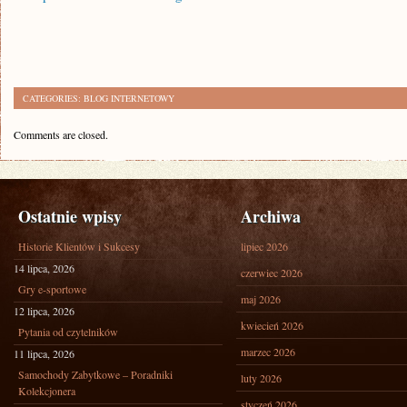
CATEGORIES:
BLOG INTERNETOWY
Comments are closed.
Ostatnie wpisy
Archiwa
Historie Klientów i Sukcesy
lipiec 2026
14 lipca, 2026
czerwiec 2026
Gry e-sportowe
maj 2026
12 lipca, 2026
kwiecień 2026
Pytania od czytelników
marzec 2026
11 lipca, 2026
Samochody Zabytkowe – Poradniki
luty 2026
Kolekcjonera
styczeń 2026