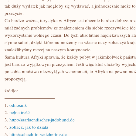
tak duży wydatek jak mogłoby się wydawać, a jednocześnie może t
przeżycie.
Co bardzo ważne, turystyka w Afryce jest obecnie bardzo dobrze rozw
miał żadnych problemów ze znalezieniem dla siebie rzeczywiście id
wykorzystanie wolnego czasu. Do tych absolutnie najciekawszych atra
słynne safari, dzięki któremu możemy na własne oczy zobaczyć kraj
znaleźlibyśmy raczej na naszym kontynencie.
Sama kultura Afryki sprawia, że każdy pobyt w jakimkolwiek państ
jest bardzo wyjątkowym przeżyciem. Jeśli więc ktoś chciałby wyjech
po sobie mnóstwo niezwykłych wspomnień, to Afryka na pewno może
propozycją.
źródło:
———————————
1.
odnośnik
2.
pełna treść
3.
http://saarlaendischer-judobund.de
4.
zobacz, jak to działa
5.
http://schach-in-weichering.de