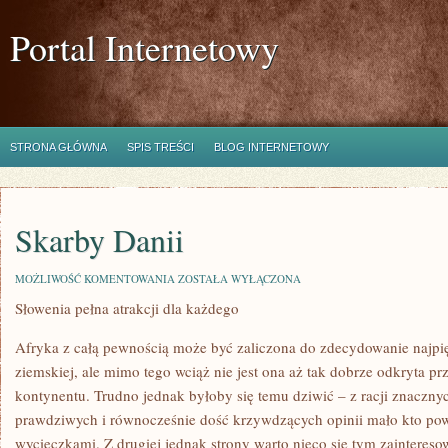
Portal Internetowy
STRONA GŁÓWNA
SPIS TREŚCI
BLOG INTERNETOWY
Skarby Danii
SKARBY
MOŻLIWOŚĆ KOMENTOWANIA
ZOSTAŁA WYŁĄCZONA
DANII
Słowenia pełna atrakcji dla każdego
Afryka z całą pewnością może być zaliczona do zdecydowanie najpię
ziemskiej, ale mimo tego wciąż nie jest ona aż tak dobrze odkryta 
kontynentu. Trudno jednak byłoby się temu dziwić – z racji znacznyc
prawdziwych i równocześnie dość krzywdzących opinii mało kto pow
wycieczkami. Z drugiej jednak strony warto nieco się tym zainteresow