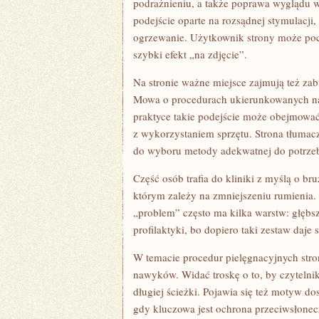
podrażnieniu, a także poprawa wyglądu 
podejście oparte na rozsądnej stymulacji
ogrzewanie. Użytkownik strony może pocz
szybki efekt „na zdjęcie”.
Na stronie ważne miejsce zajmują też zabi
Mowa o procedurach ukierunkowanych na 
praktyce takie podejście może obejmować
z wykorzystaniem sprzętu. Strona tłumac
do wyboru metody adekwatnej do potrzeb
Część osób trafia do kliniki z myślą o br
którym zależy na zmniejszeniu rumienia.
„problem” często ma kilka warstw: głębsz
profilaktyki, bo dopiero taki zestaw daje s
W temacie procedur pielęgnacyjnych stron
nawyków. Widać troskę o to, by czytelnik
długiej ścieżki. Pojawia się też motyw d
gdy kluczowa jest ochrona przeciwsłonec