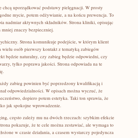
óre chcą uporządkować podstawy pielęgnacji. W prosty
łagodne mycie, potem odżywianie, a na końcu prewencja. To
ia nadmiar aktywnych składników. Strona kliniki, opisując
m mniej znaczy bezpieczniej.
sychiczny. Strona komunikuje podejście, w którym klient
la wielu osób pierwszy kontakt z tematyką zabiegów
ekt będzie naturalny, czy zabieg będzie odpowiedni, czy
twarzy, tylko poprawa jakości. Strona odpowiada na te
ę.
każdy zabieg powinien być poprzedzony kwalifikacją i
nał odpowiedzialności. W opisach można wyczuć, że
ieczeństwo, dopiero potem estetyka. Taki ton sprawia, że
ylko jak spokojne wprowadzenie.
ging, często zależy mu na dwóch rzeczach: szybkim efekcie
Strona pokazuje, że te cele można zestawiać, ale wymaga to
łożone w czasie działania, a czasem wystarczy pojedyncza