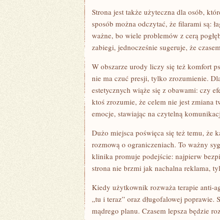
Strona jest także użyteczna dla osób, kt
sposób można odczytać, że filarami są: 
ważne, bo wiele problemów z cerą pogłęb
zabiegi, jednocześnie sugeruje, że czase
W obszarze urody liczy się też komfort p
nie ma czuć presji, tylko zrozumienie. D
estetycznych wiąże się z obawami: czy ef
ktoś zrozumie, że celem nie jest zmiana 
emocje, stawiając na czytelną komunikacj
Dużo miejsca poświęca się też temu, że 
rozmową o ograniczeniach. To ważny syg
klinika promuje podejście: najpierw bezp
strona nie brzmi jak nachalna reklama, t
Kiedy użytkownik rozważa terapie anti-a
„tu i teraz” oraz długofalowej poprawie. 
mądrego planu. Czasem lepsza będzie roz