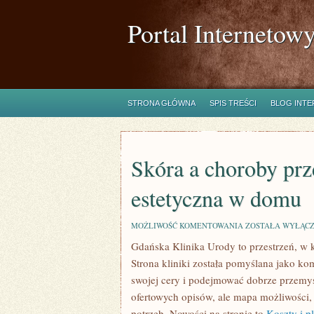
Portal Internetow
STRONA GŁÓWNA
SPIS TREŚCI
BLOG INT
Skóra a choroby prz
estetyczna w domu
SKÓRA
MOŻLIWOŚĆ KOMENTOWANIA
ZOSTAŁA WYŁĄC
A
Gdańska Klinika Urody to przestrzeń, w 
CHOROBY
PRZEWLEKŁE
Strona kliniki została pomyślana jako ko
I
KOSMETOLOGIA
swojej cery i podejmować dobrze przemyśl
ESTETYCZNA
ofertowych opisów, ale mapa możliwości, 
W
DOMU
potrzeb. Nowości na stronie to
Koszty i 