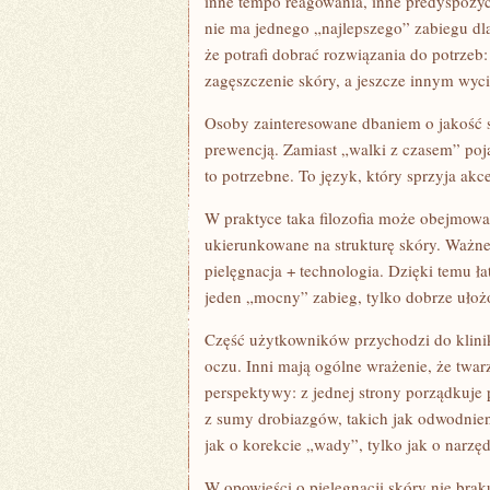
inne tempo reagowania, inne predyspozycj
nie ma jednego „najlepszego” zabiegu dla
że potrafi dobrać rozwiązania do potrze
zagęszczenie skóry, a jeszcze innym wyci
Osoby zainteresowane dbaniem o jakość s
prewencją. Zamiast „walki z czasem” poja
to potrzebne. To język, który sprzyja akce
W praktyce taka filozofia może obejmowa
ukierunkowane na strukturę skóry. Ważne 
pielęgnacja + technologia. Dzięki temu ła
jeden „mocny” zabieg, tylko dobrze ułożo
Część użytkowników przychodzi do klinik
oczu. Inni mają ogólne wrażenie, że twar
perspektywy: z jednej strony porządkuje
z sumy drobiazgów, takich jak odwodnien
jak o korekcie „wady”, tylko jak o narzę
W opowieści o pielęgnacji skóry nie brak