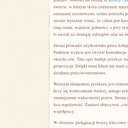
świecie, w którym skóra codziennie mier
zmianami sezonowymi, rośnie potrzeba pod
stronie wyraźnie widać, że celem jest ha
zmęczenia, wsparcie jędrności, a przy t
to nacisk na strategię zabiegów oraz na 
Strona prowadzi użytkownika przez kolej
Punktem wyjścia jest zwykle konsultacja –
określa cele. Taki opis buduje przekaz: n
propozycja. Dzięki temu klient nie musi 
działania przeciwstarzeniowe.
Ważnym elementem przekazu jest różnoro
liczy się wzmocnienie bariery, innego prio
zmniejszenie widoczności porów. Strona d
lecz regularność. Zamiast obiecywać „cud
współpracy.
W obszarze pielęgnacji twarzy kluczowe s