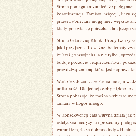
Strona pomaga zrozumieć, że pielęgnacj
konsekwencja. Zamiast „więcej”, liczy s
przeciwsłoneczna mogą mieć większe zna
kiedy pojawia się potrzeba silniejszego 
Strona Gdańskiej Kliniki Urody tworzy w
jak i przyjazne. To ważne, bo tematy zw
że ktoś go wysłucha, a nie tylko „sprze
buduje poczucie bezpieczeństwa i pokazuj
prawdziwą zmianą, którą jest poprawa ko
Warto też docenić, że strona nie sprowad
unikalność. Dla jednej osoby piękno to de
Strona pokazuje, że można wybierać metod
zmiana w kogoś innego.
W konsekwencji cała witryna działa jak 
estetyczna medycyna i procedury pielęgn
warunkiem, że są dobrane indywidualnie i