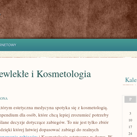
y
ERNETOWY
ewlekłe i Kosmetologia
Kale
ZONA
P
którym estetyczna medycyna spotyka się z kosmetologią.
3
mpendium dla osób, które chcą lepiej zrozumieć potrzeby
10
ane decyzje dotyczące zabiegów. To nie jest tylko zbiór
17
dzięki której łatwiej dopasować zabiegi do realnych
24
planowanie zabiegów
i Kosmetologia estetyczna w domu. W