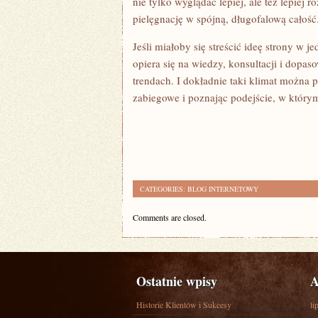
nie tylko wyglądać lepiej, ale też lepiej r
pielęgnację w spójną, długofalową całość
Jeśli miałoby się streścić ideę strony w 
opiera się na wiedzy, konsultacji i dop
trendach. I dokładnie taki klimat można p
zabiegowe i poznając podejście, w którym 
CATEGORIES:
BLOG INTERNETOWY
Comments are closed.
Ostatnie wpisy
A
Historie Klientów i Sukcesy
li