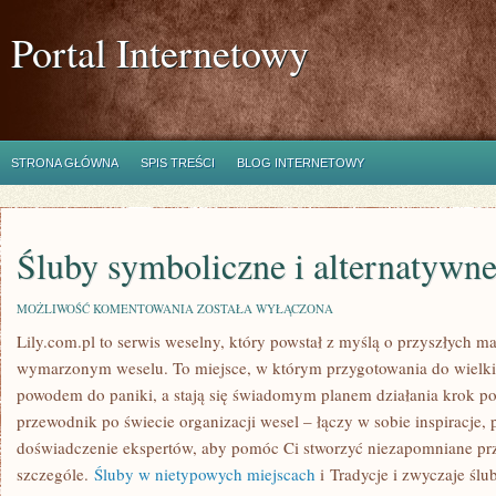
Portal Internetowy
STRONA GŁÓWNA
SPIS TREŚCI
BLOG INTERNETOWY
Śluby symboliczne i alternatywn
ŚLUBY
MOŻLIWOŚĆ KOMENTOWANIA
ZOSTAŁA WYŁĄCZONA
SYMBOLICZNE
Lily.com.pl to serwis weselny, który powstał z myślą o przyszłych 
I
ALTERNATYWNE
wymarzonym weselu. To miejsce, w którym przygotowania do wielkie
powodem do paniki, a stają się świadomym planem działania krok po
przewodnik po świecie organizacji wesel – łączy w sobie inspiracje,
doświadczenie ekspertów, aby pomóc Ci stworzyć niezapomniane p
szczególe.
Śluby w nietypowych miejscach
i Tradycje i zwyczaje ślu