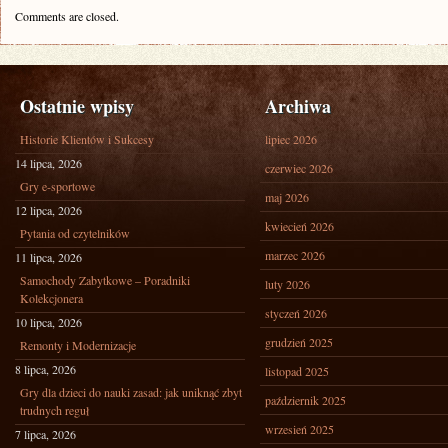
Comments are closed.
Ostatnie wpisy
Archiwa
Historie Klientów i Sukcesy
lipiec 2026
14 lipca, 2026
czerwiec 2026
Gry e-sportowe
maj 2026
12 lipca, 2026
kwiecień 2026
Pytania od czytelników
marzec 2026
11 lipca, 2026
Samochody Zabytkowe – Poradniki
luty 2026
Kolekcjonera
styczeń 2026
10 lipca, 2026
grudzień 2025
Remonty i Modernizacje
8 lipca, 2026
listopad 2025
Gry dla dzieci do nauki zasad: jak uniknąć zbyt
październik 2025
trudnych reguł
wrzesień 2025
7 lipca, 2026