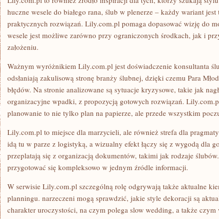
Lily.com.pl to również źródło inspiracji dla tych, którzy szukają styl
huczne wesele do białego rana, ślub w plenerze – każdy wariant jest
praktycznych rozwiązań. Lily.com.pl pomaga dopasować wizję do mo
wesele jest możliwe zarówno przy ograniczonych środkach, jak i pr
założeniu.
Ważnym wyróżnikiem Lily.com.pl jest doświadczenie konsultanta śl
odsłaniają zakulisową stronę branży ślubnej, dzięki czemu Para Mł
błędów. Na stronie analizowane są sytuacje kryzysowe, takie jak nag
organizacyjne wpadki, z propozycją gotowych rozwiązań. Lily.com.pl
planowanie to nie tylko plan na papierze, ale przede wszystkim pocz
Lily.com.pl to miejsce dla marzycieli, ale również strefa dla pragma
idą tu w parze z logistyką, a wizualny efekt łączy się z wygodą dla g
przeplatają się z organizacją dokumentów, takimi jak rodzaje ślubó
przygotować się kompleksowo w jednym źródle informacji.
W serwisie Lily.com.pl szczególną rolę odgrywają także aktualne k
planningu. narzeczeni mogą sprawdzić, jakie style dekoracji są aktua
charakter uroczystości, na czym polega slow wedding, a także czym