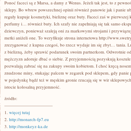
NASZE
Ponoć faceci są z Marsa, a damy z Wenus. Jeżeli tak jest, to z pewno
CIAŁO
sklepy. Bo wbrew powszechnej opinii również panowie jak i panie ub
LUDZKIE
W
reguły kupuje kosmetyki, bieliznę oraz buty. Faceci zaś w pierwszej 
ZIMOWE
perfumy i… również buty. Ich szafy nie zapełniają się tak samo eksp
LUB
TEŻ
dziewczyn, ponieważ szaleją oni za markowymi strojami i przywiązu
JESIENNE
WIECZORY
metki aniżeli one. To weryfikuje strona internetowa http://www.swetry
zrezygnować z kupna czegoś, bo rzecz wydaje im się zbyt… tania. L
z bielizną, żeby sprawić podarunek swoim partnerkom. Odwrotnie od
mężczyzn adoruje dbać o siebie. Z przyjemnością pozyskują koszule,
pozwalają zabrać się na zakupy swoim kobietom. I choć kręcą nosem 
znudzone miny, stukając palcem w zegarek pod sklepem, gdy panie prz
w pojedynkę bądź też w męskim gronie rzucają się w wir sklepowych 
istocie kolosalną przyjemność.
źródło:
———————————
1.
więcej tutaj
2.
http://monarch-fp7.eu
3.
http://monkeyz-ka.de