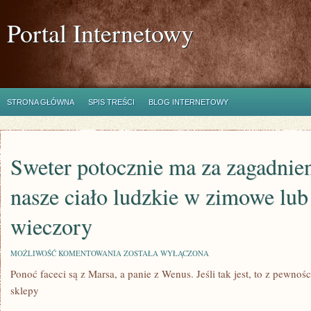
Portal Internetowy
STRONA GŁÓWNA
SPIS TREŚCI
BLOG INTERNETOWY
Sweter potocznie ma za zagadnien
nasze ciało ludzkie w zimowe lub 
wieczory
SWETER
MOŻLIWOŚĆ KOMENTOWANIA
ZOSTAŁA WYŁĄCZONA
POTOCZNIE
Ponoć faceci są z Marsa, a panie z Wenus. Jeśli tak jest, to z pewnoś
MA
ZA
sklepy
ZAGADNIENIE
OCIEPLAĆ