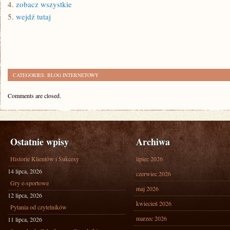
4.
zobacz wszystkie
5.
wejdź tutaj
CATEGORIES:
BLOG INTERNETOWY
Comments are closed.
Ostatnie wpisy
Archiwa
Historie Klientów i Sukcesy
lipiec 2026
14 lipca, 2026
czerwiec 2026
Gry e-sportowe
maj 2026
12 lipca, 2026
kwiecień 2026
Pytania od czytelników
marzec 2026
11 lipca, 2026