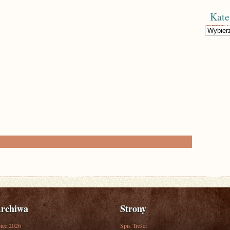
Kate
Kategorie
rchiwa
Strony
piec 2026
Spis Treści