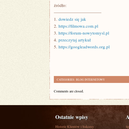
źródło:
———————————
1.
dowiedz się jak
2.
https://filmowa.com.pl
3.
https://forum-nowytomysl.pl
4.
przeczytaj artykuł
5.
https://googleadwords.org.pl
CATEGORIES:
BLOG INTERNETOWY
Comments are closed.
Ostatnie wpisy
A
Historie Klientów i Sukcesy
li