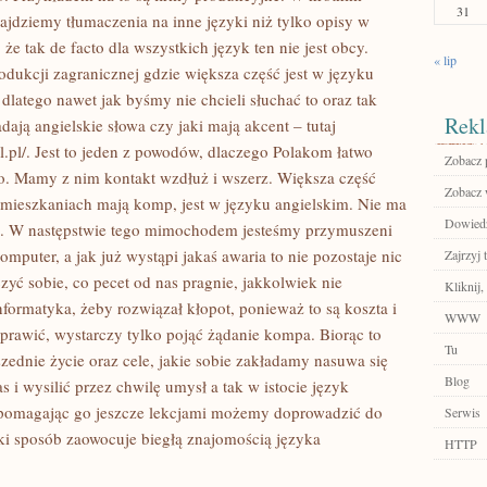
31
najdziemy tłumaczenia na inne języki niż tylko opisy w
e tak de facto dla wszystkich język ten nie jest obcy.
« lip
ukcji zagranicznej gdzie większa część jest w języku
dlatego nawet jak byśmy nie chcieli słuchać to oraz tak
Rekl
ają angielskie słowa czy jaki mają akcent – tutaj
.pl/. Jest to jeden z powodów, dlaczego Polakom łatwo
Zobacz p
go. Mamy z nim kontakt wzdłuż i wszerz. Większa część
Zobacz 
mieszkaniach mają komp, jest w języku angielskim. Nie ma
Dowiedz 
go. W następstwie tego mimochodem jesteśmy przymuszeni
mputer, a jak już wystąpi jakaś awaria to nie pozostaje nic
Zajrzyj t
zyć sobie, co pecet od nas pragnie, jakkolwiek nie
Kliknij,
rmatyka, żeby rozwiązał kłopot, ponieważ to są koszta i
WWW
prawić, wystarczy tylko pojąć żądanie kompa. Biorąc to
Tu
ednie życie oraz cele, jakie sobie zakładamy nasuwa się
Blog
s i wysilić przez chwilę umysł a tak w istocie język
spomagając go jeszcze lekcjami możemy doprowadzić do
Serwis
dki sposób zaowocuje biegłą znajomością języka
HTTP