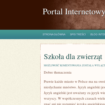
Portal Internetow
STRONA GŁÓWNA
SPIS TREŚCI
BLOG INT
Szkoła dla zwierząt
SZKOŁA
MOŻLIWOŚĆ KOMENTOWANIA
ZOSTAŁA WYŁĄC
DLA
Dobre tłumaczenia
ZWIERZĄT
Prawie każde miasto w Polsce ma na swoi
niesłychanie mnóstwo. Język angielski je
Język angielski jest uważany za język wi
wszyscy. W współczesnych czasach wiele 
znać ani nie rozumieć języka angielskie