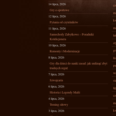
14 lipca, 2026
cz
Gry e-sportowe
ma
12 lipca, 2026
kw
Pytania od czytelników
ma
11 lipca, 2026
Samochody Zabytkowe – Poradniki
lu
Kolekcjonera
st
10 lipca, 2026
gr
Remonty i Modernizacje
8 lipca, 2026
li
Gry dla dzieci do nauki zasad: jak uniknąć zbyt
pa
trudnych reguł
wr
7 lipca, 2026
Szwajcaria
si
6 lipca, 2026
li
Historia i Legendy Mafii
cz
4 lipca, 2026
ma
Trening siłowy
kw
3 lipca, 2026