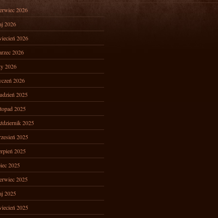
erwiec 2026
j 2026
iecień 2026
rzec 2026
ty 2026
yczeń 2026
udzień 2025
stopad 2025
ździernik 2025
zesień 2025
erpień 2025
piec 2025
erwiec 2025
j 2025
iecień 2025