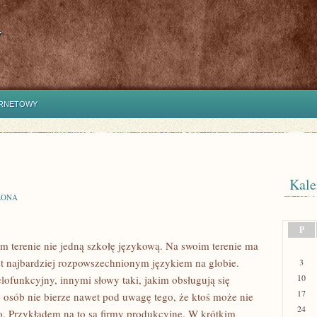
y
ERNETOWY
Kale
ZONA
P
m terenie nie jedną szkołę językową. Na swoim terenie ma
st najbardziej rozpowszechnionym językiem na globie.
3
10
elofunkcyjny, innymi słowy taki, jakim obsługują się
17
osób nie bierze nawet pod uwagę tego, że ktoś może nie
24
go. Przykładem na to są firmy produkcyjne. W krótkim