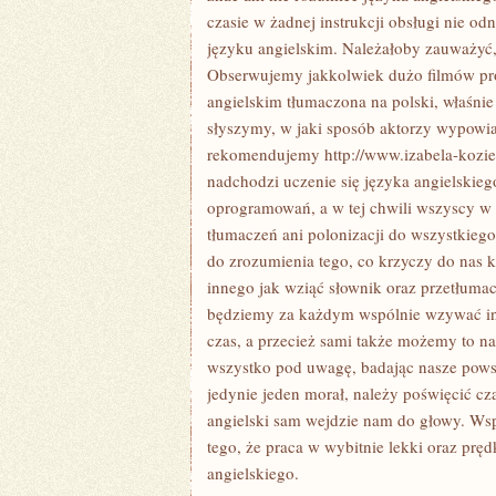
czasie w żadnej instrukcji obsługi nie od
języku angielskim. Należałoby zauważyć, ż
Obserwujemy jakkolwiek dużo filmów prod
angielskim tłumaczona na polski, właśnie 
słyszymy, w jaki sposób aktorzy wypowiad
rekomendujemy http://www.izabela-koziel
nadchodzi uczenie się języka angielskie
oprogramowań, a w tej chwili wszyscy w 
tłumaczeń ani polonizacji do wszystkie
do zrozumienia tego, co krzyczy do nas ko
innego jak wziąć słownik oraz przetłumac
będziemy za każdym wspólnie wzywać info
czas, a przecież sami także możemy to na
wszystko pod uwagę, badając nasze powsz
jedynie jeden morał, należy poświęcić cza
angielski sam wejdzie nam do głowy. W
tego, że praca w wybitnie lekki oraz prę
angielskiego.