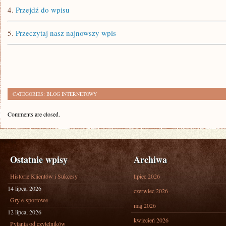
4.
Przejdź do wpisu
5.
Przeczytaj nasz najnowszy wpis
CATEGORIES:
BLOG INTERNETOWY
Comments are closed.
Ostatnie wpisy
Archiwa
Historie Klientów i Sukcesy
lipiec 2026
14 lipca, 2026
czerwiec 2026
Gry e-sportowe
maj 2026
12 lipca, 2026
kwiecień 2026
Pytania od czytelników