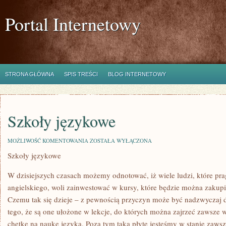
Portal Internetowy
STRONA GŁÓWNA
SPIS TREŚCI
BLOG INTERNETOWY
Szkoły językowe
SZKOŁY
MOŻLIWOŚĆ KOMENTOWANIA
ZOSTAŁA WYŁĄCZONA
JĘZYKOWE
Szkoły językowe
W dzisiejszych czasach możemy odnotować, iż wiele ludzi, które pra
angielskiego, woli zainwestować w kursy, które będzie można zakup
Czemu tak się dzieje – z pewnością przyczyn może być nadzwyczaj
tego, że są one ułożone w lekcje, do których można zajrzeć zawsze w
chętkę na naukę języka. Poza tym taką płytę jesteśmy w stanie zaws