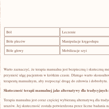
Ból
Leczenie
Bóle pleców
Manipulacje kręgosłupa
Bóle głowy
Mobilizacje szyi
Warto ⁢zaznaczyć, że terapia manualna ‍jest‌ bezpieczną i⁣ skuteczną‍ m
przynieść‌ ulgę​ pacjentom w‌ krótkim czasie. Dlatego warto⁢ skonsult
terapeutą manualnym, aby⁣ rozpocząć drogę do ‌zdrowia‍ i dobrobytu.
Skuteczność ⁢terapii manualnej jako alternatywy ⁤dla tradycyjnych⁢
Terapia manualna ​jest⁣ coraz częściej wybieraną alternatywą dla trady
urazów. Jej⁤ skuteczność została potwierdzona przez liczne badania 