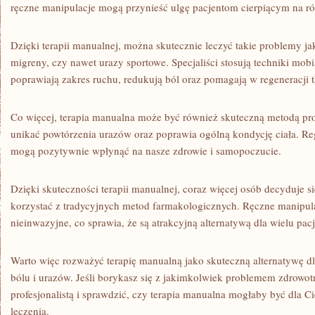
ręczne manipulacje mogą przynieść‌ ulgę​ pacjentom cierpiącym na ​r
Dzięki terapii manualnej, można skutecznie leczyć takie problemy ⁣jak
migreny, ⁣czy nawet ​urazy sportowe. ‌Specjaliści stosują⁣ techniki mobil
poprawiają ⁢zakres ruchu, redukują ból oraz pomagają w regeneracji ‌
Co ‌więcej, ⁤terapia manualna‍ może być również skuteczną metodą pr
‌unikać powtórzenia⁢ urazów oraz poprawia ogólną ⁤kondycję ciała.‌ Re
mogą pozytywnie wpłynąć ​na nasze ​zdrowie ‍i samopoczucie.
Dzięki‍ skuteczności terapii​ manualnej, coraz‌ więcej osób ‌decyduje się
korzystać z tradycyjnych⁢ metod⁣ farmakologicznych. Ręczne manipula
nieinwazyjne, co‌ sprawia,‍ że są⁤ atrakcyjną alternatywą ⁢dla wielu pac
Warto więc rozważyć terapię manualną jako skuteczną alternatywę dla
bólu i⁤ urazów. Jeśli borykasz się z⁣ jakimkolwiek problemem zdrowo
profesjonalistą ⁣i sprawdzić,‍ czy terapia⁤ manualna​ mogłaby być dla 
leczenia.