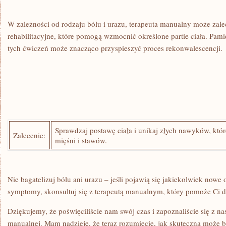
W zależności od rodzaju ⁢bólu i urazu, ⁤terapeuta⁣ manualny może zal
⁢rehabilitacyjne, które⁤ pomogą wzmocnić określone partie ciała. Pam
tych ćwiczeń może znacząco przyspieszyć proces rekonwalescencji.
Sprawdzaj ‍postawę ciała i unikaj ⁤złych nawyków,⁣ kt
Zalecenie:
⁢mięśni i stawów.
Nie​ bagatelizuj bólu ani ⁤urazu⁣ – jeśli pojawią ​się jakiekolwiek now
symptomy, skonsultuj się ⁤z ‍terapeutą manualnym, który pomoże Ci d
Dziękujemy,‌ że poświęciliście nam‍ swój⁣ czas ⁢i zapoznaliście się z na
manualnej. Mam nadzieję, że ⁤teraz⁣ rozumiecie, jak‌ skuteczna może ⁣by