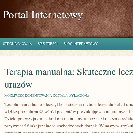
Portal Internetowy
STRONA GŁÓWNA
SPIS TREŚCI
BLOG INTERNETOWY
Terapia manualna: Skuteczne lecz
urazów
TERAPIA
MOŻLIWOŚĆ KOMENTOWANIA
ZOSTAŁA WYŁĄCZONA
MANUALNA:
Terapia ⁢manualna to niezwykle skuteczna⁢ metoda leczenia bólu ⁣i u
SKUTECZNE
LECZENIE
większą popularność wśród pacjentów poszukujących naturalnych i hol
BÓLU
I
⁢Dzięki precyzyjnym technikom manualnym można skutecznie ⁣reduko
URAZÓW
⁣przywracać​ funkcjonalność⁣ uszkodzonych tkanek.​ W naszym artykul
działaniu terapii manualnej oraz dowiemy się, jakie⁣ dolegliwości ⁤moż