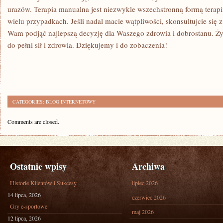
urazów. ⁢Terapia manualna jest niezwykle ⁤wszechstronną formą terapii
wielu przypadkach. ‌Jeśli nadal macie wątpliwości, ‌skonsultujcie się z
Wam podjąć najlepszą decyzję dla Waszego zdrowia ⁣i dobrostanu. 
do pełni ⁣sił i zdrowia.‍ Dziękujemy i do zobaczenia!
CATEGORIES:
BLOG INTERNETOWY
Comments are closed.
Ostatnie wpisy
Archiwa
Historie Klientów i Sukcesy
lipiec 2026
14 lipca, 2026
czerwiec 2026
Gry e-sportowe
maj 2026
12 lipca, 2026