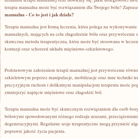
terapia manualna może być rozwiązaniem dla ‌Twojego⁣ bólu? Zapras
manualna -⁢ Co to jest‌ i jak działa?
Terapia ‌manualna jest formą leczenia, która ⁢polega⁤ na ⁤wykonywaniu⁣ 
manualnych,⁢ mających ‍na​ celu złagodzenie bólu oraz przywrócenie sp
skuteczna metoda ‌terapeutyczna, która może być stosowana w leczeni
kontuzji oraz schorzeń układu ​mięśniowo-szkieletowego.
Podstawowym założeniem ⁣terapii manualnej⁣ jest⁢ przywrócenie równ
szkieletowym poprzez manipulacje, mobilizacje oraz inne ‍techniki ter
precyzyjnym ruchom i ‍delikatnym ‌manipulacjom ​terapeuta może pop
‍zmniejszyć‍ napięcie mięśniowe oraz złagodzić ‍ból.
Terapia ⁣manualna ‍może być ⁤skutecznym rozwiązaniem dla osób boryka
bólowymi spowodowanymi różnego rodzaju ‍urazami, przeciążeniami 
degeneracyjnymi. Regularne sesje terapeutyczne mogą‍ przynieść⁣ ulgę‍
poprawić jakość życia ​pacjenta.