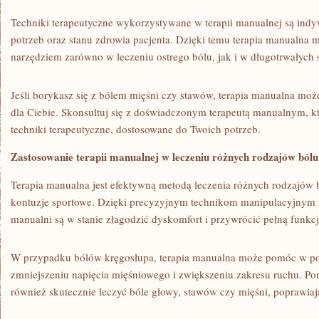
Techniki terapeutyczne wykorzystywane w terapii manualnej są in
potrzeb oraz stanu zdrowia pacjenta. Dzięki‍ temu terapia manualna 
narzędziem zarówno w⁤ leczeniu ostrego bólu, jak⁣ i w długotrwałych⁣
Jeśli‍ borykasz się ⁤z bólem ​mięśni‍ czy ⁤stawów, terapia manualna m
⁣dla⁢ Ciebie. Skonsultuj się ⁤z doświadczonym⁣ terapeutą⁢ manualnym,
techniki⁣ terapeutyczne, ⁣dostosowane do Twoich ‌potrzeb.
Zastosowanie⁣ terapii manualnej w​ leczeniu różnych rodzajów bólu
Terapia ⁤manualna jest ⁤efektywną⁤ metodą leczenia różnych ‌rodzajów 
kontuzje sportowe.‌ Dzięki ‍precyzyjnym ⁢technikom manipulacyjnym 
manualni ‍są ⁣w stanie‍ złagodzić dyskomfort⁣ i przywrócić pełną funkc
W‍ przypadku bólów kręgosłupa, terapia manualna może pomóc‌ w‌ po
zmniejszeniu napięcia mięśniowego i⁣ zwiększeniu zakresu ruchu.‍ P
również skutecznie ​leczyć bóle‌ głowy, stawów czy⁣ mięśni, poprawia