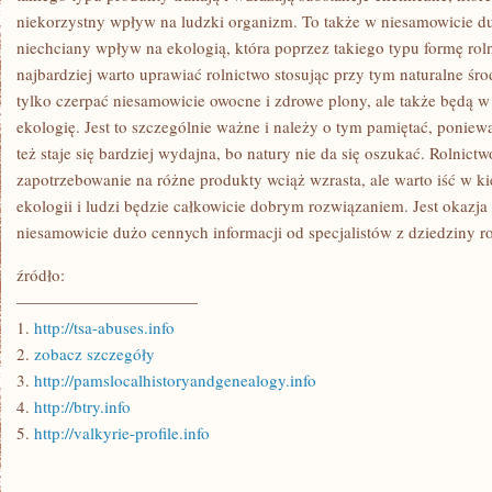
niekorzystny wpływ na ludzki organizm. To także w niesamowicie d
niechciany wpływ na ekologią, która poprzez takiego typu formę roln
najbardziej warto uprawiać rolnictwo stosując przy tym naturalne śro
tylko czerpać niesamowicie owocne i zdrowe plony, ale także będą 
ekologię. Jest to szczególnie ważne i należy o tym pamiętać, poniew
też staje się bardziej wydajna, bo natury nie da się oszukać. Rolnict
zapotrzebowanie na różne produkty wciąż wzrasta, ale warto iść w ki
ekologii i ludzi będzie całkowicie dobrym rozwiązaniem. Jest okazja
niesamowicie dużo cennych informacji od specjalistów z dziedziny rol
źródło:
———————————
1.
http://tsa-abuses.info
2.
zobacz szczegóły
3.
http://pamslocalhistoryandgenealogy.info
4.
http://btry.info
5.
http://valkyrie-profile.info