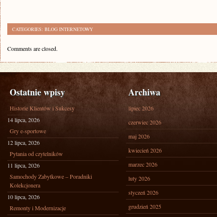
CATEGORIES:
BLOG INTERNETOWY
Comments are closed.
Ostatnie wpisy
Archiwa
Historie Klientów i Sukcesy
lipiec 2026
14 lipca, 2026
czerwiec 2026
Gry e-sportowe
maj 2026
12 lipca, 2026
kwiecień 2026
Pytania od czytelników
marzec 2026
11 lipca, 2026
Samochody Zabytkowe – Poradniki
luty 2026
Kolekcjonera
styczeń 2026
10 lipca, 2026
grudzień 2025
Remonty i Modernizacje