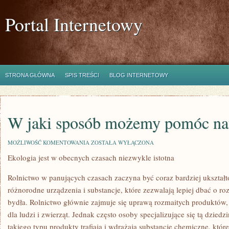
Portal Internetowy
STRONA GŁÓWNA
SPIS TREŚCI
BLOG INTERNETOWY
W jaki sposób możemy pomóc na
W
MOŻLIWOŚĆ KOMENTOWANIA
ZOSTAŁA WYŁĄCZONA
JAKI
Ekologia jest w obecnych czasach niezwykle istotna
SPOSÓB
MOŻEMY
POMÓC
Rolnictwo w panujących czasach zaczyna być coraz bardziej ukszta
NATURZE?
różnorodne urządzenia i substancje, które zezwalają lepiej dbać o r
bydła. Rolnictwo głównie zajmuje się uprawą rozmaitych produktów, 
dla ludzi i zwierząt. Jednak często osoby specjalizujące się tą dzie
takiego typu produkty trafiają i wdrażają substancje chemiczne, któ