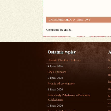
CATEGORIES:
BLOG INTERNETOWY
Comments are closed.
Ostatnie wpisy
A
Historie Klientów i Sukcesy
li
14 lipca, 2026
cz
Gry e-sportowe
ma
12 lipca, 2026
kw
Pytania od czytelników
ma
11 lipca, 2026
Samochody Zabytkowe – Poradniki
lu
Kolekcjonera
st
10 lipca, 2026
gr