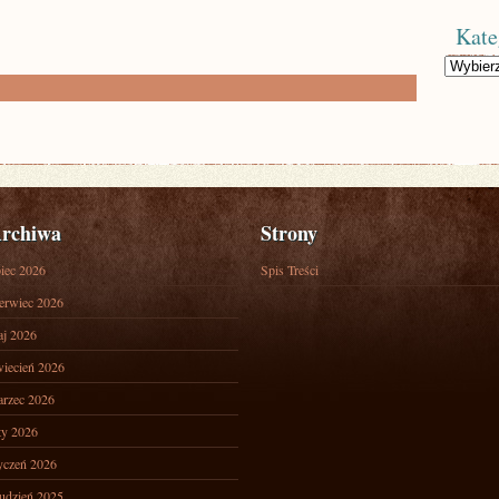
Kate
Kategorie
rchiwa
Strony
piec 2026
Spis Treści
erwiec 2026
j 2026
iecień 2026
rzec 2026
ty 2026
yczeń 2026
udzień 2025