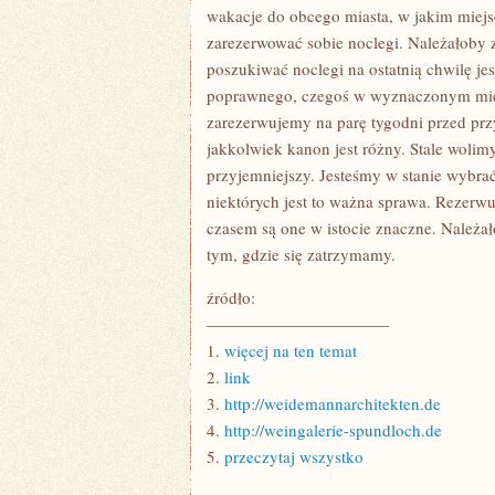
ZA
wakacje do obcego miasta, w jakim mie
BARDZO
zarezerwować sobie noclegi. Należałoby z
WIESZ,
GDZIE
poszukiwać noclegi na ostatnią chwilę je
W
TYM
poprawnego, czegoś w wyznaczonym miejsc
ROKU
zarezerwujemy na parę tygodni przed p
ODJEDZIESZ
jakkolwiek kanon jest różny. Stale wol
przyjemniejszy. Jesteśmy w stanie wybra
niektórych jest to ważna sprawa. Rezerwuj
czasem są one w istocie znaczne. Należa
tym, gdzie się zatrzymamy.
źródło:
———————————
1.
więcej na ten temat
2.
link
3.
http://weidemannarchitekten.de
4.
http://weingalerie-spundloch.de
5.
przeczytaj wszystko