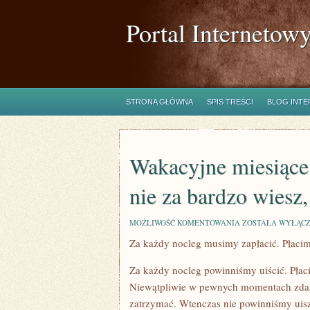
Portal Internetow
STRONA GŁÓWNA
SPIS TREŚCI
BLOG INT
Wakacyjne miesiące 
nie za bardzo wiesz
WAKACYJNE
MOŻLIWOŚĆ KOMENTOWANIA
ZOSTAŁA WYŁĄC
MIESIĄCE
Za każdy nocleg musimy zapłacić. Płaci
JUŻ
ZA
SEKUNDĘ,
Za każdy nocleg powinniśmy uiścić. Płac
A
TY
Niewątpliwie w pewnych momentach zdarz
JESZCZE
zatrzymać. Wtenczas nie powinniśmy uisz
NIE