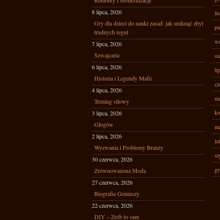
Remonty i Modernizacje
8 lipca, 2026
li
Gry dla dzieci do nauki zasad: jak uniknąć zbyt
pa
trudnych reguł
wr
7 lipca, 2026
Szwajcaria
si
6 lipca, 2026
li
Historia i Legendy Mafii
cz
4 lipca, 2026
ma
Trening siłowy
kw
3 lipca, 2026
Głogów
ma
2 lipca, 2026
lu
Wyzwania i Problemy Branży
st
30 czerwca, 2026
gr
Zrównoważona Moda
27 czerwca, 2026
Biografie Geniuszy
22 czerwca, 2026
DIY – Zrób to sam