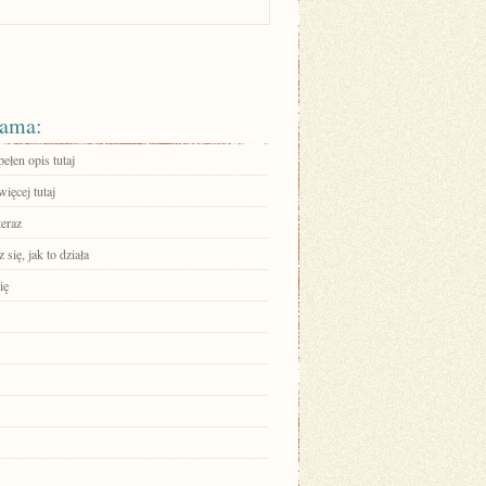
ama:
ełen opis tutaj
ięcej tutaj
teraz
się, jak to działa
ię