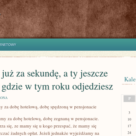
y
ERNETOWY
już za sekundę, a ty jeszcze
Kale
, gdzie w tym roku odjedziesz
ZONA
P
my za dobę hotelową, dobę spędzoną w pensjonacie
3
imy za dobę hotelową, dobę zegnaną w pensjonacie.
10
a się, ze mamy się u kogo przespać, że mamy się
17
czać żadnych opłat. Jeżeli jednakże wyjeżdżamy na
24