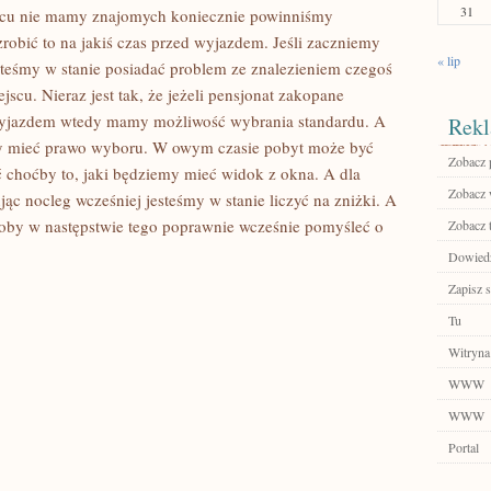
31
jscu nie mamy znajomych koniecznie powinniśmy
robić to na jakiś czas przed wyjazdem. Jeśli zaczniemy
« lip
steśmy w stanie posiadać problem ze znalezieniem czegoś
u. Nieraz jest tak, że jeżeli pensjonat zakopane
rzyjazdem wtedy mamy możliwość wybrania standardu. A
Rekl
imy mieć prawo wyboru. W owym czasie pobyt może być
Zobacz p
ć choćby to, jaki będziemy mieć widok z okna. A dla
Zobacz w
ąc nocleg wcześniej jesteśmy w stanie liczyć na zniżki. A
łoby w następstwie tego poprawnie wcześnie pomyśleć o
Zobacz 
Dowiedz 
Zapisz s
Tu
Witryna
WWW
WWW
Portal