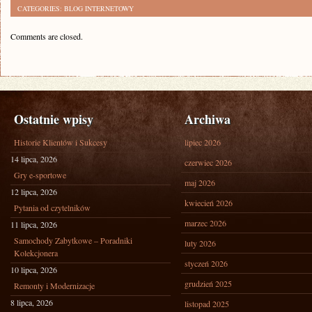
CATEGORIES:
BLOG INTERNETOWY
Comments are closed.
Ostatnie wpisy
Archiwa
Historie Klientów i Sukcesy
lipiec 2026
14 lipca, 2026
czerwiec 2026
Gry e-sportowe
maj 2026
12 lipca, 2026
kwiecień 2026
Pytania od czytelników
marzec 2026
11 lipca, 2026
Samochody Zabytkowe – Poradniki
luty 2026
Kolekcjonera
styczeń 2026
10 lipca, 2026
grudzień 2025
Remonty i Modernizacje
8 lipca, 2026
listopad 2025