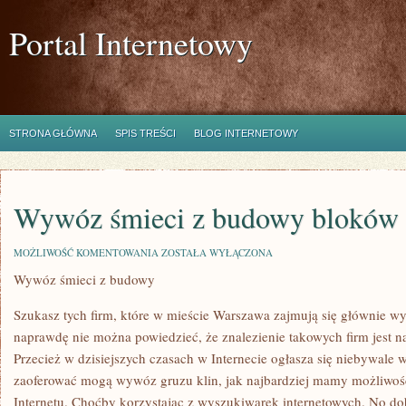
Portal Internetowy
STRONA GŁÓWNA
SPIS TREŚCI
BLOG INTERNETOWY
Wywóz śmieci z budowy bloków
WYWÓZ
MOŻLIWOŚĆ KOMENTOWANIA
ZOSTAŁA WYŁĄCZONA
ŚMIECI
Wywóz śmieci z budowy
Z
BUDOWY
BLOKÓW
Szukasz tych firm, które w mieście Warszawa zajmują się głównie 
naprawdę nie można powiedzieć, że znalezienie takowych firm jest
Przecież w dzisiejszych czasach w Internecie ogłasza się niebywale wi
zaoferować mogą wywóz gruzu klin, jak najbardziej mamy możliwoś
Internetu. Choćby korzystając z wyszukiwarek internetowych. No dob