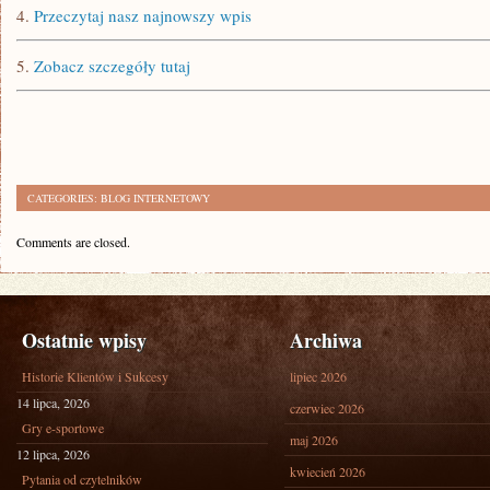
4.
Przeczytaj nasz najnowszy wpis
5.
Zobacz szczegóły tutaj
CATEGORIES:
BLOG INTERNETOWY
Comments are closed.
Ostatnie wpisy
Archiwa
Historie Klientów i Sukcesy
lipiec 2026
14 lipca, 2026
czerwiec 2026
Gry e-sportowe
maj 2026
12 lipca, 2026
kwiecień 2026
Pytania od czytelników