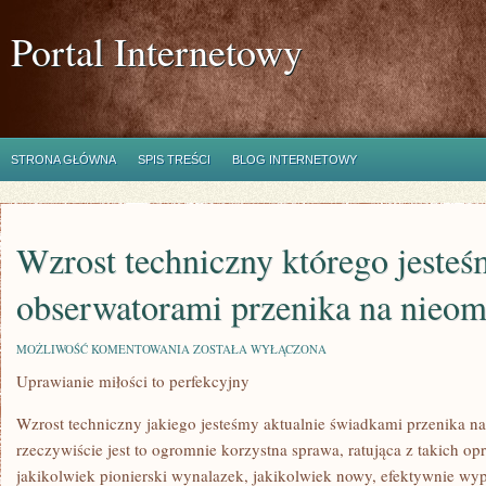
Portal Internetowy
STRONA GŁÓWNA
SPIS TREŚCI
BLOG INTERNETOWY
Wzrost techniczny którego jesteś
obserwatorami przenika na nieom
WZROST
MOŻLIWOŚĆ KOMENTOWANIA
ZOSTAŁA WYŁĄCZONA
TECHNICZNY
Uprawianie miłości to perfekcyjny
KTÓREGO
JESTEŚMY
AKTUALNIE
Wzrost techniczny jakiego jesteśmy aktualnie świadkami przenika na 
OBSERWATORAMI
PRZENIKA
rzeczywiście jest to ogromnie korzystna sprawa, ratująca z takich opre
NA
jakikolwiek pionierski wynalazek, jakikolwiek nowy, efektywnie wy
NIEOMALŻE