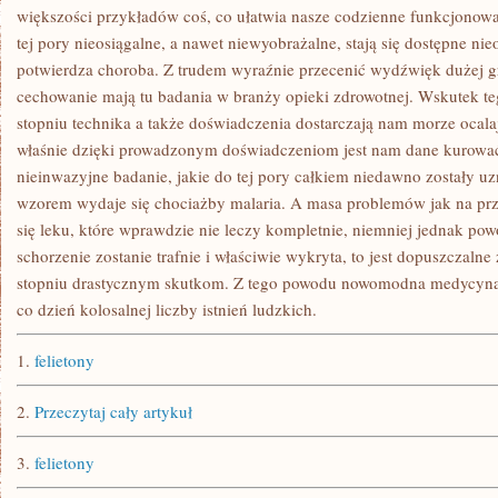
większości przykładów coś, co ułatwia nasze codzienne funkcjonow
tej pory nieosiągalne, a nawet niewyobrażalne, stają się dostępne ni
potwierdza choroba. Z trudem wyraźnie przecenić wydźwięk dużej g
cechowanie mają tu badania w branży opieki zdrowotnej. Wskutek te
stopniu technika a także doświadczenia dostarczają nam morze ocala
właśnie dzięki prowadzonym doświadczeniom jest nam dane kurowa
nieinwazyjne badanie, jakie do tej pory całkiem niedawno zostały u
wzorem wydaje się chociażby malaria. A masa problemów jak na prz
się leku, które wprawdzie nie leczy kompletnie, niemniej jednak po
schorzenie zostanie trafnie i właściwie wykryta, to jest dopuszczaln
stopniu drastycznym skutkom. Z tego powodu nowomodna medycyna p
co dzień kolosalnej liczby istnień ludzkich.
1.
felietony
2.
Przeczytaj cały artykuł
3.
felietony