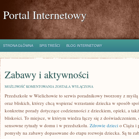
Portal Internetowy
STRONA GŁÓWNA
SPIS TREŚCI
BLOG INTERNETOWY
Zabawy i aktywności
ZABAWY
MOŻLIWOŚĆ KOMENTOWANIA
ZOSTAŁA WYŁĄCZONA
I
Przedszkole w Wielichowie to serwis poradnikowy tworzony z myślą 
AKTYWNOŚCI
oraz bliskich, którzy chcą wspierać wzrastanie dziecka w sposób sp
konkretne porady dotyczące codzienności z dzieckiem, opieki, a tak
bliskości. To miejsce, w którym wiedza łączy się z doświadczeniem,
sensowne rytuały w domu i w przedszkolu.
Zdrowie dzieci
o Ciąża i 
pomysły na zabawy dopasowane do etapu rozwoju dziecka. Są tu zab