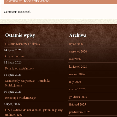
CATEGORIES:
BLOG INTERNETOWY
Comments are closed.
Ostatnie wpisy
Archiwa
Historie Klientów i Sukcesy
lipiec 2026
14 lipca, 2026
czerwiec 2026
Gry e-sportowe
maj 2026
12 lipca, 2026
kwiecień 2026
Pytania od czytelników
marzec 2026
11 lipca, 2026
Samochody Zabytkowe – Poradniki
luty 2026
Kolekcjonera
styczeń 2026
10 lipca, 2026
grudzień 2025
Remonty i Modernizacje
8 lipca, 2026
listopad 2025
Gry dla dzieci do nauki zasad: jak uniknąć zbyt
październik 2025
trudnych reguł