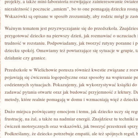
projekty, a także mini-laboratoria rozwijające zainteresowanie świa
niezależność i poczucie „umiem”, bo to one pomagają dziecku rosną
Wskazówki są opisane w sposób zrozumiały, aby rodzic mógł je zast
Ważnym tematem jest przyzwyczajanie się do przedszkola. Znajdzie
przygotować dziecko na pierwszy dzień, jak rozmawiać o uczuciach i
trudność w rozstaniu. Podpowiadamy, jak tworzyć rutyny poranne i p
dziecku spokój. Omawiamy też powtarzające się sytuacje w grupie, t
działanie czy granice.
Przedszkole w Wielichowie porusza również kwestie związane z ro
pojawiają się ćwiczenia logopedyczne oraz sposoby na wspieranie 
codziennych sytuacjach. Pokazujemy, jak wykorzystywać książki do
zadawać pytania otwarte oraz jak budować przyjemność z lektury. Dz
metody, które realnie pomagają w domu i wzmacniają więź z dzieck
Dużo miejsca poświęcamy emocjom i temu, jak dziecko uczy się re
frustrację, na żal, a także na nadmiar energii. Znajdziesz tu techniki
ćwiczeń motorycznych oraz wskazówki, jak tworzyć przestrzeń sprz
Podkreślamy, że dziecko potrzebuje empatii, ale też spójnych reguł,