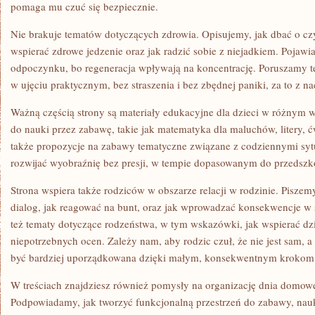
pomaga mu czuć się bezpiecznie.
Nie brakuje tematów dotyczących zdrowia. Opisujemy, jak dbać o czy
wspierać zdrowe jedzenie oraz jak radzić sobie z niejadkiem. Pojawi
odpoczynku, bo regeneracja wpływają na koncentrację. Poruszamy te
w ujęciu praktycznym, bez straszenia i bez zbędnej paniki, za to z 
Ważną częścią strony są materiały edukacyjne dla dzieci w różnym wi
do nauki przez zabawę, takie jak matematyka dla maluchów, litery, 
także propozycje na zabawy tematyczne związane z codziennymi sy
rozwijać wyobraźnię bez presji, w tempie dopasowanym do przedszk
Strona wspiera także rodziców w obszarze relacji w rodzinie. Pisze
dialog, jak reagować na bunt, oraz jak wprowadzać konsekwencje w 
też tematy dotyczące rodzeństwa, w tym wskazówki, jak wspierać dzi
niepotrzebnych ocen. Zależy nam, aby rodzic czuł, że nie jest sam, 
być bardziej uporządkowana dzięki małym, konsekwentnym krokom
W treściach znajdziesz również pomysły na organizację dnia domowej
Podpowiadamy, jak tworzyć funkcjonalną przestrzeń do zabawy, n