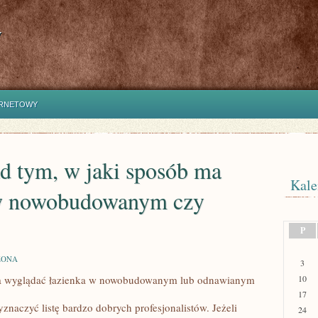
y
ERNETOWY
ad tym, w jaki sposób ma
Kale
 w nowobudowanym czy
P
ZONA
3
ma wyglądać łazienka w nowobudowanym lub odnawianym
10
17
naczyć listę bardzo dobrych profesjonalistów. Jeżeli
24