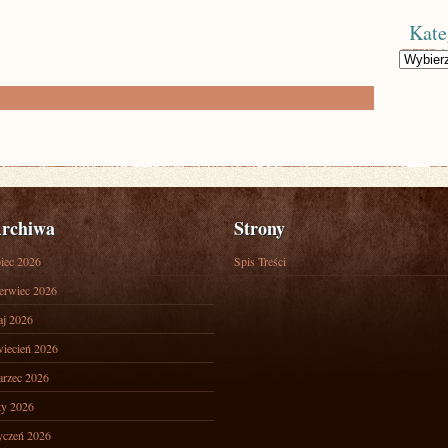
Kate
Kategorie
rchiwa
Strony
piec 2026
Spis Treści
erwiec 2026
j 2026
iecień 2026
rzec 2026
ty 2026
yczeń 2026