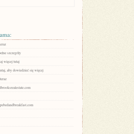
ama:
teraz
pełne szczegóły
aj więcej tutaj
tutaj, aby dowiedzieć się więcej
teraz
olbrooksrealestate.com
hopebedandbreakfast.com