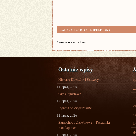
CATEGORIES:
BLOG INTERNETOWY
Comments are closed.
Ostatnie wpisy
A
Historie Klientów i Sukcesy
li
14 lipca, 2026
cz
Gry e-sportowe
ma
12 lipca, 2026
kw
Pytania od czytelników
ma
11 lipca, 2026
Samochody Zabytkowe – Poradniki
lu
Kolekcjonera
st
10 lipca, 2026