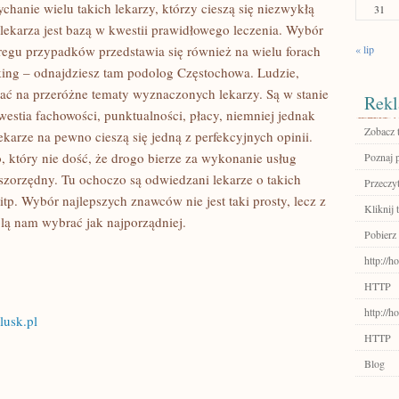
ychanie wielu takich lekarzy, którzy cieszą się niezwykłą
31
lekarza jest bazą w kwestii prawidłowego leczenia. Wybór
eregu przypadków przedstawia się również na wielu forach
« lip
king – odnajdziesz tam podolog Częstochowa. Ludzie,
M
dać na przeróżne tematy wyznaczonych lekarzy. Są w stanie
Rekl
westia fachowości, punktualności, płacy, niemniej jednak
Zobacz 
lekarze na pewno cieszą się jedną z perfekcyjnych opinii.
o, który nie dość, że drogo bierze za wykonanie usług
Poznaj 
rwszorzędny. Tu ochoczo są odwiedzani lekarze o takich
Przeczyt
itp. Wybór najlepszych znawców nie jest taki prosty, lecz z
Kliknij 
lą nam wybrać jak najporządniej.
Pobierz 
http://h
HTTP
http://
lusk.pl
HTTP
Blog