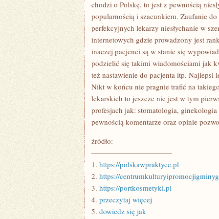
SPOSÓB
chodzi o Polskę, to jest z pewnością niesł
MA
popularnością i szacunkiem. Zaufanie do 
WYGLĄDAĆ
ŁAZIENKA
perfekcyjnych lekarzy niesłychanie w sz
W
internetowych gdzie prowadzony jest ran
NOWOBUDOWANY
CZY
inaczej pacjenci są w stanie się wypowia
ODNAWIANYM
podzielić się takimi wiadomościami jak k
też nastawienie do pacjenta itp. Najlepsi 
Nikt w końcu nie pragnie trafić na takieg
lekarskich to jeszcze nie jest w tym pie
profesjach jak: stomatologia, ginekologia 
pewnością komentarze oraz opinie pozwo
źródło:
———————————
1.
https://polskawpraktyce.pl
2.
https://centrumkulturyipromocjigminyg
3.
https://portkosmetyki.pl
4.
przeczytaj więcej
5.
dowiedz się jak