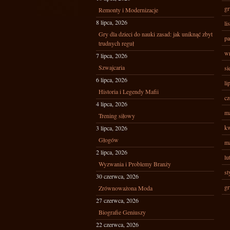
gr
Remonty i Modernizacje
8 lipca, 2026
li
Gry dla dzieci do nauki zasad: jak uniknąć zbyt
pa
trudnych reguł
wr
7 lipca, 2026
Szwajcaria
si
6 lipca, 2026
li
Historia i Legendy Mafii
cz
4 lipca, 2026
ma
Trening siłowy
kw
3 lipca, 2026
Głogów
ma
2 lipca, 2026
lu
Wyzwania i Problemy Branży
st
30 czerwca, 2026
gr
Zrównoważona Moda
27 czerwca, 2026
Biografie Geniuszy
22 czerwca, 2026