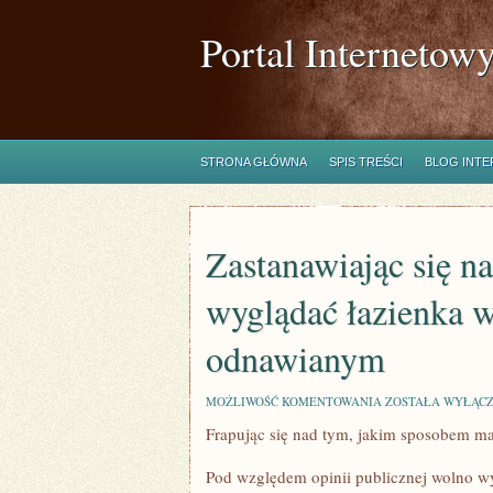
Portal Internetow
STRONA GŁÓWNA
SPIS TREŚCI
BLOG INT
Zastanawiając się n
wyglądać łazienka
odnawianym
ZASTANAWIAJĄC
MOŻLIWOŚĆ KOMENTOWANIA
ZOSTAŁA WYŁĄC
SIĘ
Frapując się nad tym, jakim sposobem 
NAD
TYM,
W
Pod względem opinii publicznej wolno wyz
JAKI