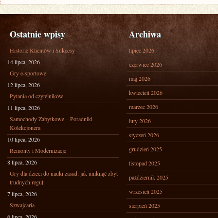
Ostatnie wpisy
Archiwa
Historie Klientów i Sukcesy
lipiec 2026
14 lipca, 2026
czerwiec 2026
Gry e-sportowe
maj 2026
12 lipca, 2026
kwiecień 2026
Pytania od czytelników
marzec 2026
11 lipca, 2026
Samochody Zabytkowe – Poradniki
luty 2026
Kolekcjonera
styczeń 2026
10 lipca, 2026
grudzień 2025
Remonty i Modernizacje
8 lipca, 2026
listopad 2025
Gry dla dzieci do nauki zasad: jak uniknąć zbyt
październik 2025
trudnych reguł
wrzesień 2025
7 lipca, 2026
Szwajcaria
sierpień 2025
6 lipca, 2026