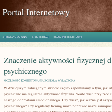
Portal Internetowy
STRONA GŁÓWNA
SPIS TREŚCI
BLOG INTERNETOWY
Znaczenie aktywności fizycznej d
psychicznego
ZNACZENIE
MOŻLIWOŚĆ KOMENTOWANIA
ZOSTAŁA WYŁĄCZONA
AKTYWNOŚCI
W dzisiejszym zabieganym świecie często zapominamy o tym, jak‍ is
FIZYCZNEJ
DLA
psychiczne ma regularna aktywność fizyczna.‍ Warto więc przyjrzeć si
ZDROWIA
PSYCHICZNEGO
naszego dobrostanu emocjonalnego.​ Czy wiesz, ⁤jak ważna jest ⁢akty
‌psychicznego? Czy regularny trening może poprawić nasze samopoc
z ​codziennymi wyzwaniami? Odpowiedzi na te pytania znajdziesz w 