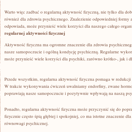
Warto więc zadbać o regularną aktywność fizyczną, nie tylko dla dobr
również dla zdrowia psychicznego. Znalezienie⁤ odpowiedniej formy 
odpowiada, może przynieść wiele korzyści dla naszego całego organ
regularnej aktywności fizycznej
Aktywność fizyczna‍ ma ogromne ⁢znaczenie dla zdrowia psychiczne
⁣nasze ⁢samopoczucie⁣ i ogólną kondycję psychiczną. Regularne wyk
może przynieść wiele⁤ korzyści dla psychiki, zarówno krótko-, jak i 
Przede wszystkim, regularna⁣ aktywność fizyczna pomaga w redukcji s
W trakcie wykonywania ćwiczeń uwalniamy endorfiny, zwane hormon
poprawiają nasze samopoczucie i pozytywnie wpływają na ‍naszą psy
Ponadto, regularna aktywność fizyczna może przyczynić się do pop
fizycznie⁢ często śpią głębiej‌ i spokojniej, co ma istotne ‌znaczenie⁤ d
równowagi psychicznej.