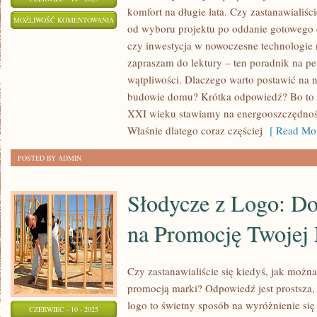
komfort na długie lata. Czy zastanawialiśc
BUDOWA
MOŻLIWOŚĆ KOMENTOWANIA
od wyboru projektu po oddanie gotowego
DOMÓW
ZOSTAŁA WYŁĄCZONA
czy inwestycja w nowoczesne technologie n
W
zapraszam do lektury – ten poradnik na p
KRAKOWIE
wątpliwości. Dlaczego warto postawić na
–
budowie domu? Krótka odpowiedź? Bo to 
PORADNIK
XXI wieku stawiamy na energooszczędność
DLA
Właśnie dlatego coraz częściej
[ Read Mor
PRZYSZŁYCH
POSTED BY ADMIN
WŁAŚCICIELI
Słodycze z Logo: D
na Promocję Twojej
Czy zastanawialiście się kiedyś, jak możn
promocją marki? Odpowiedź jest prostsza, 
logo to świetny sposób na wyróżnienie się
CZERWIEC - 10 - 2025