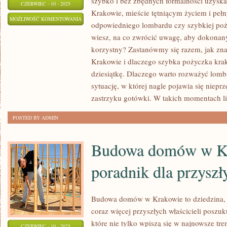
szybko i bez zbędnych formalności uzyska
CZERWIEC - 10 - 2025
Krakowie, mieście tętniącym życiem i pe
JAK
MOŻLIWOŚĆ KOMENTOWANIA
odpowiedniego lombardu czy szybkiej poży
WYBRAĆ
ZOSTAŁA WYŁĄCZONA
wiesz, na co zwrócić uwagę, aby dokona
NAJLEPSZY
korzystny? Zastanówmy się razem, jak zna
LOMBARD
Krakowie i dlaczego szybka pożyczka kra
W
dziesiątkę. Dlaczego warto rozważyć lom
KRAKOWIE?
sytuację, w której nagle pojawia się niep
zastrzyku gotówki. W takich momentach li
POSTED BY ADMIN
Budowa domów w K
poradnik dla przyszł
Budowa domów w Krakowie to dziedzina, k
coraz więcej przyszłych właścicieli poszu
które nie tylko wpiszą się w najnowsze tre
CZERWIEC - 10 - 2025