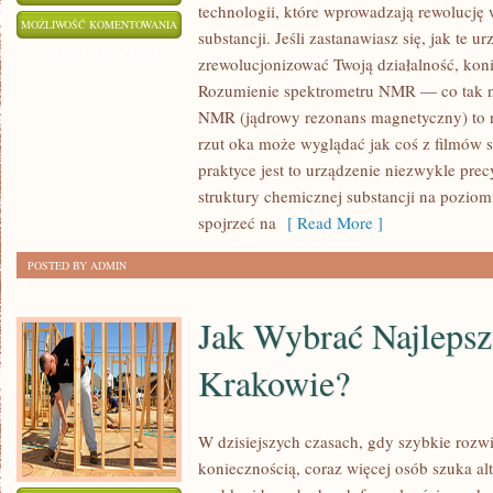
technologii, które wprowadzają rewolucję w
ROZUMIENIE
MOŻLIWOŚĆ KOMENTOWANIA
substancji. Jeśli zastanawiasz się, jak te 
SPEKTROMETRU
ZOSTAŁA WYŁĄCZONA
zrewolucjonizować Twoją działalność, konie
NMR:
Rozumienie spektrometru NMR — co tak 
KOMPLEKSOWA
NMR (jądrowy rezonans magnetyczny) to n
ANALIZA
rzut oka może wyglądać jak coś z filmów s
praktyce jest to urządzenie niezwykle prec
struktury chemicznej substancji na pozio
spojrzeć na
[ Read More ]
POSTED BY ADMIN
Jak Wybrać Najleps
Krakowie?
W dzisiejszych czasach, gdy szybkie rozwi
koniecznością, coraz więcej osób szuka al