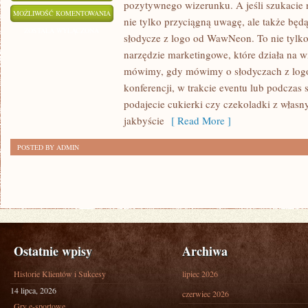
pozytywnego wizerunku. A jeśli szukacie
SŁODYCZE
MOŻLIWOŚĆ KOMENTOWANIA
nie tylko przyciągną uwagę, ale także będ
Z
ZOSTAŁA WYŁĄCZONA
słodycze z logo od WawNeon. To nie tylko
LOGO:
narzędzie marketingowe, które działa na 
DOSKONAŁY
mówimy, gdy mówimy o słodyczach z logo
SPOSÓB
konferencji, w trakcie eventu lub podczas
NA
podajecie cukierki czy czekoladki z własn
PROMOCJĘ
jakbyście
[ Read More ]
TWOJEJ
POSTED BY ADMIN
MARKI
Ostatnie wpisy
Archiwa
Historie Klientów i Sukcesy
lipiec 2026
14 lipca, 2026
czerwiec 2026
Gry e-sportowe