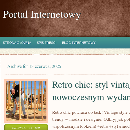
Portal Internetowy
STRONA GŁÓWNA
SPIS TREŚCI
BLOG INTERNETOWY
Archive for 13 czerwca, 2025
Retro chic: styl vint
nowoczesnym wydan
Retro chic powraca do łask! Vintage style
trendy w modzie i designie. Odkryj jak po
współczesnym lookiem! #retro #styl #mod
CZERWIEC - 13 - 2025