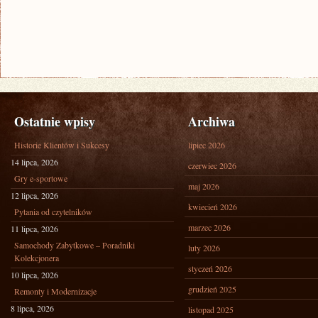
Ostatnie wpisy
Archiwa
Historie Klientów i Sukcesy
lipiec 2026
14 lipca, 2026
czerwiec 2026
Gry e-sportowe
maj 2026
12 lipca, 2026
kwiecień 2026
Pytania od czytelników
marzec 2026
11 lipca, 2026
Samochody Zabytkowe – Poradniki
luty 2026
Kolekcjonera
styczeń 2026
10 lipca, 2026
grudzień 2025
Remonty i Modernizacje
8 lipca, 2026
listopad 2025