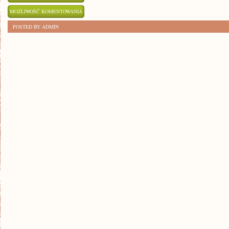
RETRO
MOŻLIWOŚĆ KOMENTOWANIA
CHIC:
ZOSTAŁA WYŁĄCZONA
POSTED BY ADMIN
STYL
VINTAGE
W
NOWOCZESNYM
WYDANIU