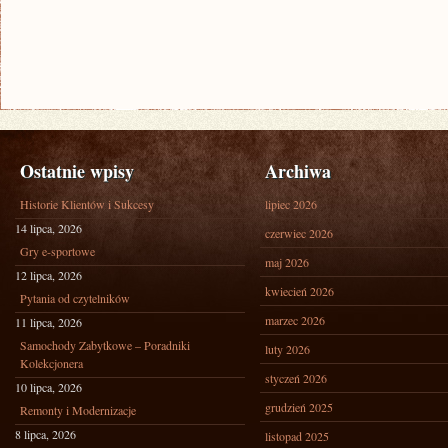
Ostatnie wpisy
Archiwa
Historie Klientów i Sukcesy
lipiec 2026
14 lipca, 2026
czerwiec 2026
Gry e-sportowe
maj 2026
12 lipca, 2026
kwiecień 2026
Pytania od czytelników
marzec 2026
11 lipca, 2026
Samochody Zabytkowe – Poradniki
luty 2026
Kolekcjonera
styczeń 2026
10 lipca, 2026
grudzień 2025
Remonty i Modernizacje
8 lipca, 2026
listopad 2025