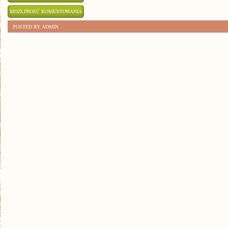
7
MOŻLIWOŚĆ KOMENTOWANIA
SKUTECZNYCH
ZOSTAŁA WYŁĄCZONA
POSTED BY ADMIN
SPOSOBÓW
NA
POPRAWĘ
RÓWNOWAGI
CIAŁA