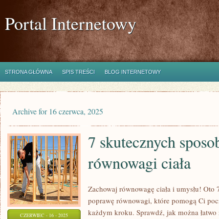
Portal Internetowy
STRONA GŁÓWNA
SPIS TREŚCI
BLOG INTERNETOWY
Archive for 16 czerwca, 2025
7 skutecznych spos
równowagi ciała
Zachowaj równowagę ciała i umysłu! Oto 
poprawę równowagi, które pomogą Ci poczu
każdym kroku. Sprawdź, jak można łatwo z
CZERWIEC - 16 - 2025