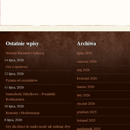
Ostatnie wpisy
Archiwa
Historie Klientów i Sukcesy
lipiec 2026
14 lipca, 2026
czerwiec 2026
Gry e-sportowe
maj 2026
12 lipca, 2026
kwiecień 2026
Pytania od czytelników
marzec 2026
11 lipca, 2026
Samochody Zabytkowe – Poradniki
luty 2026
Kolekcjonera
styczeń 2026
10 lipca, 2026
grudzień 2025
Remonty i Modernizacje
8 lipca, 2026
listopad 2025
Gry dla dzieci do nauki zasad: jak uniknąć zbyt
październik 2025