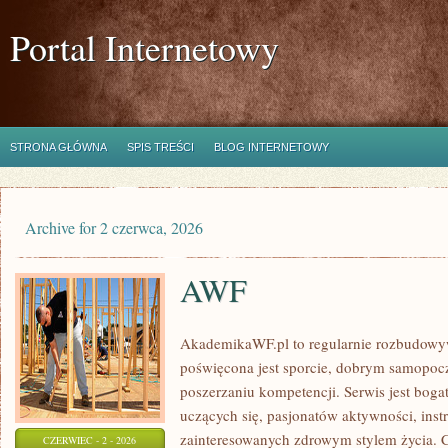
Portal Internetowy
STRONA GŁÓWNA
SPIS TREŚCI
BLOG INTERNETOWY
Archive for 2 czerwca, 2026
AWF
AkademikaWF.pl to regularnie rozbudowyw
poświęcona jest sporcie, dobrym samopocz
poszerzaniu kompetencji. Serwis jest bogat
uczących się, pasjonatów aktywności, ins
zainteresowanych zdrowym stylem życia. C
CZERWIEC - 2 - 2026