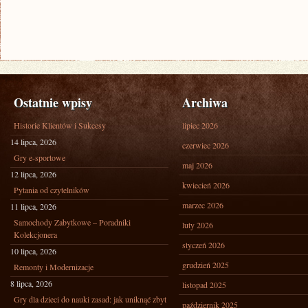
Ostatnie wpisy
Archiwa
Historie Klientów i Sukcesy
lipiec 2026
14 lipca, 2026
czerwiec 2026
Gry e-sportowe
maj 2026
12 lipca, 2026
kwiecień 2026
Pytania od czytelników
marzec 2026
11 lipca, 2026
Samochody Zabytkowe – Poradniki
luty 2026
Kolekcjonera
styczeń 2026
10 lipca, 2026
grudzień 2025
Remonty i Modernizacje
8 lipca, 2026
listopad 2025
Gry dla dzieci do nauki zasad: jak uniknąć zbyt
październik 2025