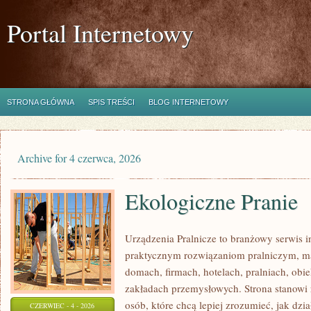
Portal Internetowy
STRONA GŁÓWNA
SPIS TREŚCI
BLOG INTERNETOWY
Archive for 4 czerwca, 2026
Ekologiczne Pranie
Urządzenia Pralnicze to branżowy serwis 
praktycznym rozwiązaniom pralniczym,
domach, firmach, hotelach, pralniach, obi
zakładach przemysłowych. Strona stanowi
osób, które chcą lepiej zrozumieć, jak dzi
CZERWIEC - 4 - 2026