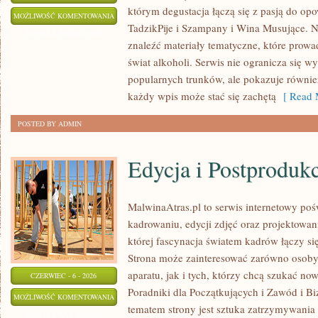
którym degustacja łączą się z pasją do op
PIWA
MOŻLIWOŚĆ KOMENTOWANIA
TadzikPije i Szampany i Wina Musujące. N
ŚWIATA
ZOSTAŁA WYŁĄCZONA
znaleźć materiały tematyczne, które prowa
świat alkoholi. Serwis nie ogranicza się w
popularnych trunków, ale pokazuje równi
każdy wpis może stać się zachętą
[ Read 
POSTED BY ADMIN
Edycja i Postproduk
MalwinaAtras.pl to serwis internetowy p
kadrowaniu, edycji zdjęć oraz projektowan
której fascynacja światem kadrów łączy s
Strona może zainteresować zarówno osoby, 
aparatu, jak i tych, którzy chcą szukać now
CZERWIEC - 6 - 2026
Poradniki dla Początkujących i Zawód i B
EDYCJA
MOŻLIWOŚĆ KOMENTOWANIA
tematem strony jest sztuka zatrzymywania 
I
ZOSTAŁA WYŁĄCZONA