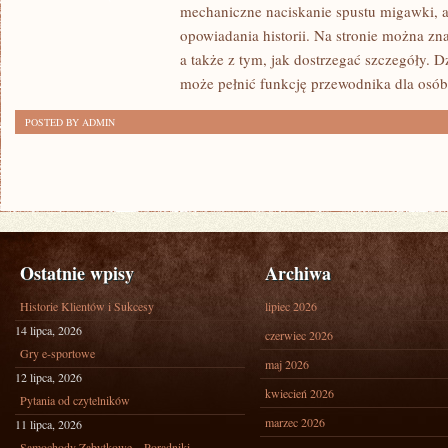
mechaniczne naciskanie spustu migawki, a
POSTPRODUKCJA
opowiadania historii. Na stronie można zn
a także z tym, jak dostrzegać szczegóły. 
może pełnić funkcję przewodnika dla osób
POSTED BY ADMIN
Ostatnie wpisy
Archiwa
Historie Klientów i Sukcesy
lipiec 2026
14 lipca, 2026
czerwiec 2026
Gry e-sportowe
maj 2026
12 lipca, 2026
kwiecień 2026
Pytania od czytelników
marzec 2026
11 lipca, 2026
Samochody Zabytkowe – Poradniki