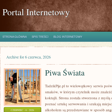
Portal Internetowy
STRONA GŁÓWNA
SPIS TREŚCI
BLOG INTERNETOWY
Archive for 6 czerwca, 2026
Piwa Świata
TadzikPije.pl to wielowątkowy serwis poś
smaków, w którym czytelnik może znaleźć 
koktajli. Strona została stworzona z myślą 
poznać sztukę serwowania i szukają miejsc
alkoholem są przedstawiane w sposób anga
CZERWIEC - 6 - 2026