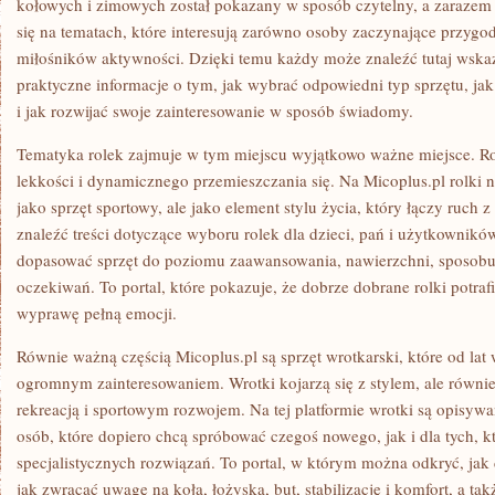
kołowych i zimowych został pokazany w sposób czytelny, a zarazem 
się na tematach, które interesują zarówno osoby zaczynające przygodę
miłośników aktywności. Dzięki temu każdy może znaleźć tutaj wskazó
praktyczne informacje o tym, jak wybrać odpowiedni typ sprzętu, ja
i jak rozwijać swoje zainteresowanie w sposób świadomy.
Tematyka rolek zajmuje w tym miejscu wyjątkowo ważne miejsce. Ro
lekkości i dynamicznego przemieszczania się. Na Micoplus.pl rolki 
jako sprzęt sportowy, ale jako element stylu życia, który łączy ruch
znaleźć treści dotyczące wyboru rolek dla dzieci, pań i użytkownikó
dopasować sprzęt do poziomu zaawansowania, nawierzchni, sposobu
oczekiwań. To portal, które pokazuje, że dobrze dobrane rolki potra
wyprawę pełną emocji.
Równie ważną częścią Micoplus.pl są sprzęt wrotkarski, które od lat 
ogromnym zainteresowaniem. Wrotki kojarzą się z stylem, ale równi
rekreacją i sportowym rozwojem. Na tej platformie wrotki są opisywa
osób, które dopiero chcą spróbować czegoś nowego, jak i dla tych, k
specjalistycznych rozwiązań. To portal, w którym można odkryć, jak 
jak zwracać uwagę na koła, łożyska, but, stabilizację i komfort, a t