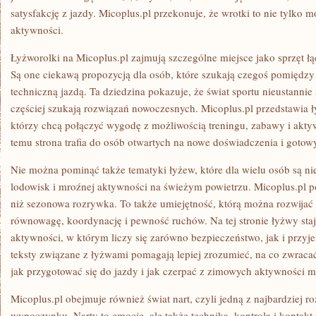
satysfakcję z jazdy. Micoplus.pl przekonuje, że wrotki to nie tylko m
aktywności.
Łyżworolki na Micoplus.pl zajmują szczególne miejsce jako sprzęt ł
Są one ciekawą propozycją dla osób, które szukają czegoś pomiędzy
techniczną jazdą. Ta dziedzina pokazuje, że świat sportu nieustannie
częściej szukają rozwiązań nowoczesnych. Micoplus.pl przedstawia ł
którzy chcą połączyć wygodę z możliwością treningu, zabawy i akty
temu strona trafia do osób otwartych na nowe doświadczenia i gotow
Nie można pominąć także tematyki łyżew, które dla wielu osób są 
lodowisk i mroźnej aktywności na świeżym powietrzu. Micoplus.pl po
niż sezonowa rozrywka. To także umiejętność, którą można rozwijać 
równowagę, koordynację i pewność ruchów. Na tej stronie łyżwy staj
aktywności, w którym liczy się zarówno bezpieczeństwo, jak i przyj
teksty związane z łyżwami pomagają lepiej zrozumieć, na co zwraca
jak przygotować się do jazdy i jak czerpać z zimowych aktywności 
Micoplus.pl obejmuje również świat nart, czyli jedną z najbardziej
wypoczynku. Narty to emocje, ale także technika, kontrola i kontak