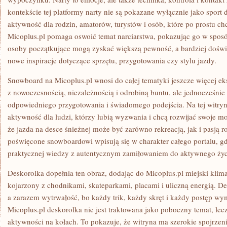
kontekście tej platformy narty nie są pokazane wyłącznie jako spor
aktywność dla rodzin, amatorów, turystów i osób, które po prostu ch
Micoplus.pl pomaga oswoić temat narciarstwa, pokazując go w sposó
osoby początkujące mogą zyskać większą pewność, a bardziej dośw
nowe inspiracje dotyczące sprzętu, przygotowania czy stylu jazdy.
Snowboard na Micoplus.pl wnosi do całej tematyki jeszcze więcej eks
z nowoczesnością, niezależnością i odrobiną buntu, ale jednocześni
odpowiedniego przygotowania i świadomego podejścia. Na tej witryn
aktywność dla ludzi, którzy lubią wyzwania i chcą rozwijać swoje mo
że jazda na desce śnieżnej może być zarówno rekreacją, jak i pasją ro
poświęcone snowboardowi wpisują się w charakter całego portalu, gdz
praktycznej wiedzy z autentycznym zamiłowaniem do aktywnego życ
Deskorolka dopełnia ten obraz, dodając do Micoplus.pl miejski klimat
kojarzony z chodnikami, skateparkami, placami i uliczną energią. D
a zarazem wytrwałość, bo każdy trik, każdy skręt i każdy postęp wy
Micoplus.pl deskorolka nie jest traktowana jako poboczny temat, lec
aktywności na kołach. To pokazuje, że witryna ma szerokie spojrzenie