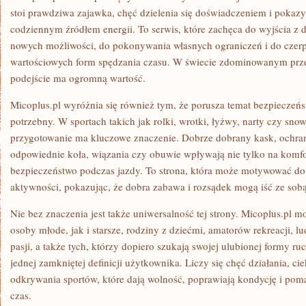
stoi prawdziwa zajawka, chęć dzielenia się doświadczeniem i poka
codziennym źródłem energii. To serwis, które zachęca do wyjścia z 
nowych możliwości, do pokonywania własnych ograniczeń i do czerpa
wartościowych form spędzania czasu. W świecie zdominowanym przez
podejście ma ogromną wartość.
Micoplus.pl wyróżnia się również tym, że porusza temat bezpieczeńs
potrzebny. W sportach takich jak rolki, wrotki, łyżwy, narty czy sn
przygotowanie ma kluczowe znaczenie. Dobrze dobrany kask, ochrani
odpowiednie koła, wiązania czy obuwie wpływają nie tylko na komfo
bezpieczeństwo podczas jazdy. To strona, która może motywować do
aktywności, pokazując, że dobra zabawa i rozsądek mogą iść ze sobą
Nie bez znaczenia jest także uniwersalność tej strony. Micoplus.pl 
osoby młode, jak i starsze, rodziny z dziećmi, amatorów rekreacji, 
pasji, a także tych, którzy dopiero szukają swojej ulubionej formy ru
jednej zamkniętej definicji użytkownika. Liczy się chęć działania, c
odkrywania sportów, które dają wolność, poprawiają kondycję i pom
czas.