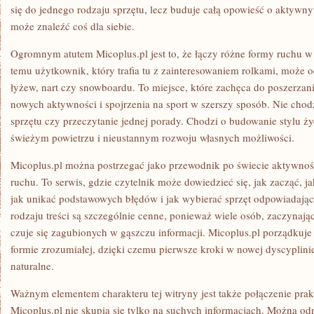
się do jednego rodzaju sprzętu, lecz buduje całą opowieść o aktywn
może znaleźć coś dla siebie.
Ogromnym atutem Micoplus.pl jest to, że łączy różne formy ruchu w 
temu użytkownik, który trafia tu z zainteresowaniem rolkami, może 
łyżew, nart czy snowboardu. To miejsce, które zachęca do poszerza
nowych aktywności i spojrzenia na sport w szerszy sposób. Nie cho
sprzętu czy przeczytanie jednej porady. Chodzi o budowanie stylu ży
świeżym powietrzu i nieustannym rozwoju własnych możliwości.
Micoplus.pl można postrzegać jako przewodnik po świecie aktywnośc
ruchu. To serwis, gdzie czytelnik może dowiedzieć się, jak zacząć, ja
jak unikać podstawowych błędów i jak wybierać sprzęt odpowiadaj
rodzaju treści są szczególnie cenne, ponieważ wiele osób, zaczynaj
czuje się zagubionych w gąszczu informacji. Micoplus.pl porządkuje 
formie zrozumiałej, dzięki czemu pierwsze kroki w nowej dyscyplinie s
naturalne.
Ważnym elementem charakteru tej witryny jest także połączenie prakt
Micoplus.pl nie skupia się tylko na suchych informacjach. Można odn