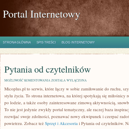
Portal Internetowy
STRONA GŁÓWNA
SPIS TREŚCI
BLOG INTERNETOWY
Pytania od czytelników
PYTANIA
MOŻLIWOŚĆ KOMENTOWANIA
ZOSTAŁA WYŁĄCZONA
OD
Micoplus.pl to serwis, które łączy w sobie zamiłowanie do ruchu, s
CZYTELNIKÓW
stylu życia. To strona internetowa, na której spotykają się miłośnicy 
po lodzie, a także osoby zainteresowane zimową aktywnością, snow
To nie jest jedynie zwykły portal tematyczny, ale raczej baza inspirac
rozwijać swoje zdolności, poznawać nowy ekwipunek i czerpać rado
powietrzu. Zobacz też
Sprzęt i Akcesoria
i Pytania od czytelników. Na