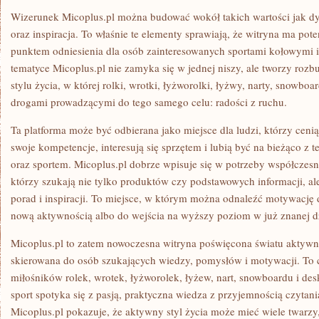
Wizerunek Micoplus.pl można budować wokół takich wartości jak d
oraz inspiracja. To właśnie te elementy sprawiają, że witryna ma pot
punktem odniesienia dla osób zainteresowanych sportami kołowymi i
tematyce Micoplus.pl nie zamyka się w jednej niszy, ale tworzy r
stylu życia, w której rolki, wrotki, łyżworolki, łyżwy, narty, snowboa
drogami prowadzącymi do tego samego celu: radości z ruchu.
Ta platforma może być odbierana jako miejsce dla ludzi, którzy ceni
swoje kompetencje, interesują się sprzętem i lubią być na bieżąco z
oraz sportem. Micoplus.pl dobrze wpisuje się w potrzeby współczes
którzy szukają nie tylko produktów czy podstawowych informacji, ale
porad i inspiracji. To miejsce, w którym można odnaleźć motywację
nową aktywnością albo do wejścia na wyższy poziom w już znanej dz
Micoplus.pl to zatem nowoczesna witryna poświęcona światu aktywno
skierowana do osób szukających wiedzy, pomysłów i motywacji. To c
miłośników rolek, wrotek, łyżworolek, łyżew, nart, snowboardu i des
sport spotyka się z pasją, praktyczna wiedza z przyjemnością czytani
Micoplus.pl pokazuje, że aktywny styl życia może mieć wiele twarzy,