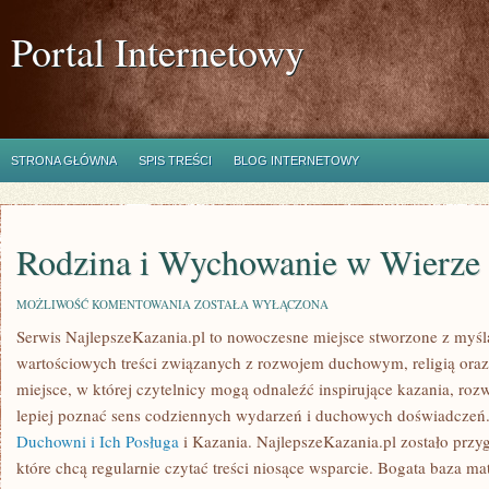
Portal Internetowy
STRONA GŁÓWNA
SPIS TREŚCI
BLOG INTERNETOWY
Rodzina i Wychowanie w Wierze
RODZINA
MOŻLIWOŚĆ KOMENTOWANIA
ZOSTAŁA WYŁĄCZONA
I
Serwis NajlepszeKazania.pl to nowoczesne miejsce stworzone z myślą
WYCHOWANIE
W
wartościowych treści związanych z rozwojem duchowym, religią ora
WIERZE
miejsce, w której czytelnicy mogą odnaleźć inspirujące kazania, ro
lepiej poznać sens codziennych wydarzeń i duchowych doświadczeń. 
Duchowni i Ich Posługa
i Kazania. NajlepszeKazania.pl zostało przy
które chcą regularnie czytać treści niosące wsparcie. Bogata baza ma