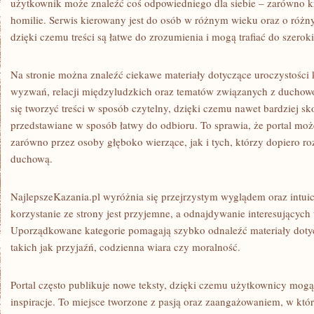
użytkownik może znaleźć coś odpowiedniego dla siebie – zarówno krót
homilie. Serwis kierowany jest do osób w różnym wieku oraz o róż
dzięki czemu treści są łatwe do zrozumienia i mogą trafiać do szero
Na stronie można znaleźć ciekawe materiały dotyczące uroczystości
wyzwań, relacji międzyludzkich oraz tematów związanych z duchowoś
się tworzyć treści w sposób czytelny, dzięki czemu nawet bardziej 
przedstawiane w sposób łatwy do odbioru. To sprawia, że portal m
zarówno przez osoby głęboko wierzące, jak i tych, którzy dopiero r
duchową.
NajlepszeKazania.pl wyróżnia się przejrzystym wyglądem oraz intui
korzystanie ze strony jest przyjemne, a odnajdywanie interesujących t
Uporządkowane kategorie pomagają szybko odnaleźć materiały doty
takich jak przyjaźń, codzienna wiara czy moralność.
Portal często publikuje nowe teksty, dzięki czemu użytkownicy mogą
inspiracje. To miejsce tworzone z pasją oraz zaangażowaniem, w któ