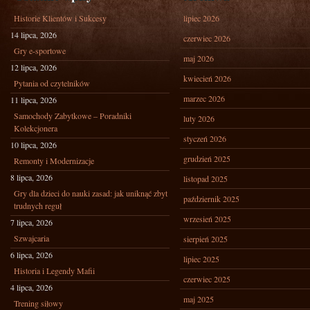
Historie Klientów i Sukcesy
lipiec 2026
14 lipca, 2026
czerwiec 2026
Gry e-sportowe
maj 2026
12 lipca, 2026
kwiecień 2026
Pytania od czytelników
marzec 2026
11 lipca, 2026
Samochody Zabytkowe – Poradniki
luty 2026
Kolekcjonera
styczeń 2026
10 lipca, 2026
grudzień 2025
Remonty i Modernizacje
8 lipca, 2026
listopad 2025
Gry dla dzieci do nauki zasad: jak uniknąć zbyt
październik 2025
trudnych reguł
wrzesień 2025
7 lipca, 2026
Szwajcaria
sierpień 2025
6 lipca, 2026
lipiec 2025
Historia i Legendy Mafii
czerwiec 2025
4 lipca, 2026
maj 2025
Trening siłowy