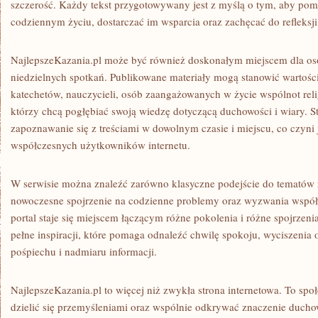
szczerość. Każdy tekst przygotowywany jest z myślą o tym, aby po
codziennym życiu, dostarczać im wsparcia oraz zachęcać do refleksj
NajlepszeKazania.pl może być również doskonałym miejscem dla os
niedzielnych spotkań. Publikowane materiały mogą stanowić wartoś
katechetów, nauczycieli, osób zaangażowanych w życie wspólnot reli
którzy chcą pogłębiać swoją wiedzę dotyczącą duchowości i wiary. 
zapoznawanie się z treściami w dowolnym czasie i miejscu, co czyn
współczesnych użytkowników internetu.
W serwisie można znaleźć zarówno klasyczne podejście do tematów rel
nowoczesne spojrzenie na codzienne problemy oraz wyzwania współ
portal staje się miejscem łączącym różne pokolenia i różne spojrzen
pełne inspiracji, które pomaga odnaleźć chwilę spokoju, wyciszenia o
pośpiechu i nadmiaru informacji.
NajlepszeKazania.pl to więcej niż zwykła strona internetowa. To społ
dzielić się przemyśleniami oraz wspólnie odkrywać znaczenie duch