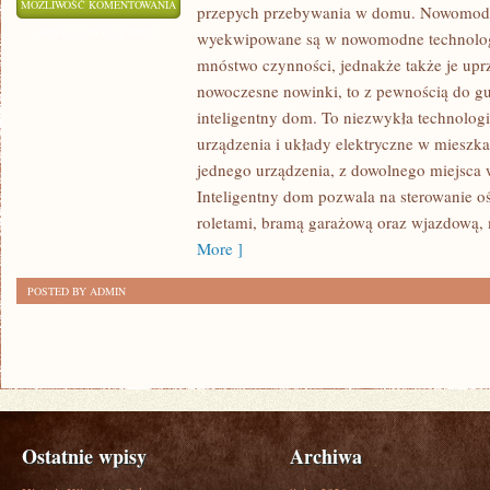
KAŻDY
MOŻLIWOŚĆ KOMENTOWANIA
przepych przebywania w domu. Nowomodn
CZŁOWIEK
ZOSTAŁA WYŁĄCZONA
wyekwipowane są w nowomodne technologie
NIE
mnóstwo czynności, jednakże także je uprzy
ZALEŻNIE
nowoczesne nowinki, to z pewnością do g
OD
inteligentny dom. To niezwykła technologi
WIEKU
urządzenia i układy elektryczne w mieszka
jednego urządzenia, z dowolnego miejsca
W
Inteligentny dom pozwala na sterowanie o
JAKIM
roletami, bramą garażową oraz wjazdową,
JEST,
More ]
CHCE
MIESZKAĆ
POSTED BY ADMIN
W
DOMU
WYGODNYM
I
EFEKTYWNYM
Ostatnie wpisy
Archiwa