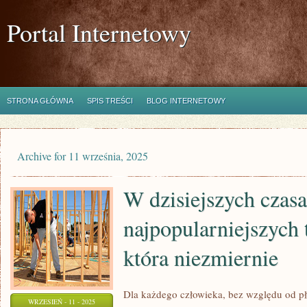
Portal Internetowy
STRONA GŁÓWNA
SPIS TREŚCI
BLOG INTERNETOWY
Archive for 11 września, 2025
W dzisiejszych czas
najpopularniejszych 
która niezmiernie
Dla każdego człowieka, bez względu od płci
WRZESIEŃ - 11 - 2025