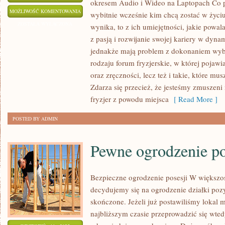
okresem Audio i Wideo na Laptopach Co p
W
MOŻLIWOŚĆ KOMENTOWANIA
wybitnie wcześnie kim chcą zostać w życ
DZISIEJSZYCH
ZOSTAŁA WYŁĄCZONA
wynika, to z ich umiejętności, jakie pow
CZASACH
z pasją i rozwijanie swojej kariery w dyn
JEDNYM
jednakże mają problem z dokonaniem wybor
Z
rodzaju forum fryzjerskie, w której pojawia
NAJPOPULARNIEJSZYCH
oraz zręczności, lecz też i takie, które mu
Zdarza się przecież, że jesteśmy zmuszeni
TYPÓW
fryzjer z powodu miejsca
[ Read More ]
BIŻUTERII,
KTÓRA
POSTED BY ADMIN
NIEZMIERNIE
Pewne ogrodzenie po
Bezpieczne ogrodzenie posesji W większo
decydujemy się na ogrodzenie działki po
skończone. Jeżeli już postawiliśmy lokal
najbliższym czasie przeprowadzić się wted