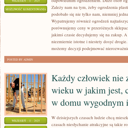
odpowiednim ogrodzeniem. Dużo osób og
WRZESIEŃ - 11 - 2025
Zależy nam na tym, żeby ogrodzenia plast
PEWNE
MOŻLIWOŚĆ KOMENTOWANIA
podobało się nie tylko nam, niemniej jedn
OGRODZENIE
ZOSTAŁA WYŁĄCZONA
Wypatrujemy również ogrodzeń najtańszyc
POSIADŁOŚCI
porównujemy ceny w przeróżnych sklepac
jakimś czasie decydujemy się na zakup. A
niezmiernie istotne i niestety dosyć drogi
możemy decyzji podejmować nierozważni
POSTED BY ADMIN
Każdy człowiek nie 
wieku w jakim jest, 
w domu wygodnym i
W dzisiejszych czasach ludzie chcą mies
WRZESIEŃ - 11 - 2025
czasach niesłychanie atrakcyjne są takie r