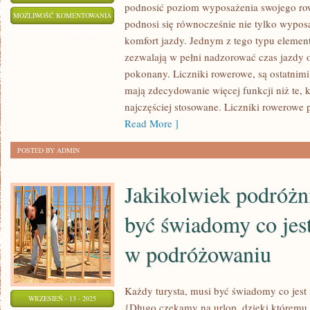
podnosić poziom wyposażenia swojego row
CO
MOŻLIWOŚĆ KOMENTOWANIA
podnosi się równocześnie nie tylko wyposa
ZROBIĆ,
ZOSTAŁA WYŁĄCZONA
komfort jazdy. Jednym z tego typu element
ABY
zezwalają w pełni nadzorować czas jazdy or
WYGLĄDAĆ
pokonany. Liczniki rowerowe, są ostatnimi
TROCHĘ
mają zdecydowanie więcej funkcji niż te, 
MŁODZIEJ
najczęściej stosowane. Liczniki rowerowe
ORAZ
Read More ]
ATRAKCYJNIEJ?
POSTED BY ADMIN
Jakikolwiek podróżn
być świadomy co jes
w podróżowaniu
Każdy turysta, musi być świadomy co jest
WRZESIEŃ - 13 - 2025
{Długo czekamy na urlop, dzięki którem