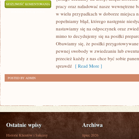
JAKIKOLWIEK
MOŻLIWOŚĆ KOMENTOWANIA
pracy oraz naładować nasze wewnętrzne ba
PODRÓŻNIK,
ZOSTAŁA WYŁĄCZONA
w wielu przypadkach w doborze miejsca na
POWINIEN
popełniamy błąd, którego następnie niesły
BYĆ
nastawiamy się na odpoczynek oraz zwied
ŚWIADOMY
mimo to decydujemy się na posiłki prepar
CO
Obawiamy się, że posiłki przygotowywane
pewnej swobody w zwiedzaniu lub ewentual
JEST
przecież każdy z nas chce być sobie pane
NAJWAŻNIEJSZE
sprawdź
[ Read More ]
W
PODRÓŻOWANIU
POSTED BY ADMIN
Ostatnie wpisy
Archiwa
Historie Klientów i Sukcesy
lipiec 2026