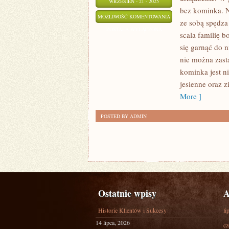
WRZESIEŃ - 21 - 2025
bez kominka. N
KOMINEK
MOŻLIWOŚĆ KOMENTOWANIA
ze sobą spędza
W
ZOSTAŁA WYŁĄCZONA
scala familię b
DOMU
się garnąć do 
TO
nie można zast
NIEZWYKLE
kominka jest n
POTRZEBNE
jesienne oraz 
URZĄDZENIE
More ]
POSTED BY ADMIN
Ostatnie wpisy
A
Historie Klientów i Sukcesy
li
14 lipca, 2026
cz