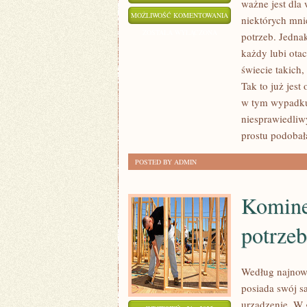
ważne jest dla 
PIĘKNO
MOŻLIWOŚĆ KOMENTOWANIA
niektórych mnie
WAŻNE
ZOSTAŁA WYŁĄCZONA
potrzeb. Jedna
JEST
każdy lubi ota
DLA
świecie takich
DUŻEJ
Tak to już jest
GRUPY
w tym wypadku 
niesprawiedliw
LUDZI,
prostu podobał
DLA
CO
POSTED BY ADMIN
NIEKTÓRYCH
ZNACZNIE
Komine
BARDZIEJ
potrzeb
Według najnows
posiada swój 
urządzenie. W 