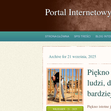
Portal Internetow
STRONA GŁÓWNA
SPIS TREŚCI
BLOG INT
Archive for 21 września, 2025
Piękno 
ludzi, 
bardzie
Piękno istotne 
WRZESIEŃ - 21 - 2025