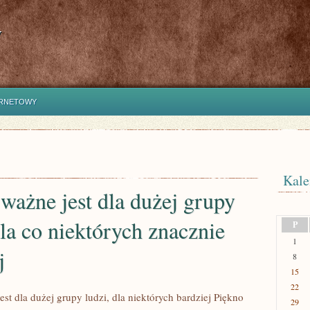
y
ERNETOWY
Kale
ważne jest dla dużej grupy
dla co niektórych znacznie
P
1
j
8
15
22
jest dla dużej grupy ludzi, dla niektórych bardziej Piękno
29