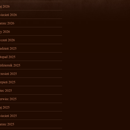
j 2026
iecień 2026
rzec 2026
ty 2026
yczeń 2026
udzień 2025
stopad 2025
ździernik 2025
zesień 2025
erpień 2025
piec 2025
erwiec 2025
j 2025
iecień 2025
rzec 2025