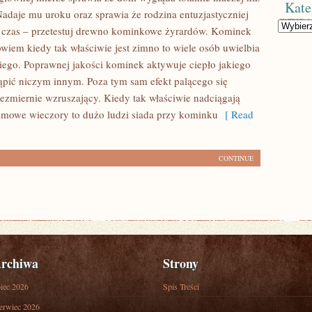
Kate
adaje mu uroku oraz sprawia że rodzina entuzjastyczniej
Kategorie
 czas – przetestuj drewno kominkowe żyrardów. Kominek
owiem kiedy tak właściwie jest zimno to wiele osób uwielbia
niego. Poprawnej jakości kominek aktywuje ciepło jakiego
ąpić niczym innym. Poza tym sam efekt palącego się
iezmiernie wzruszający. Kiedy tak właściwie nadciągają
zimowe wieczory to dużo ludzi siada przy kominku
[ Read
CONTINUE
rchiwa
Strony
piec 2026
Spis Treści
erwiec 2026