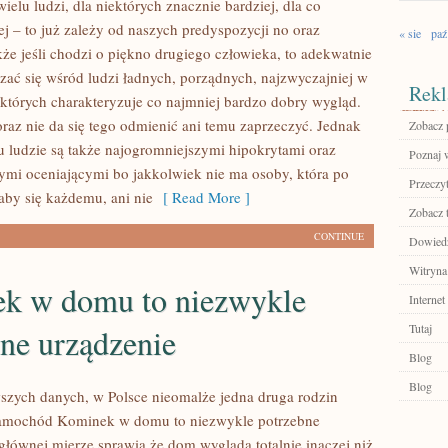
wielu ludzi, dla niektórych znacznie bardziej, dla co
j – to już zależy od naszych predyspozycji no oraz
« sie
paź
kże jeśli chodzi o piękno drugiego człowieka, to adekwatnie
czać się wśród ludzi ładnych, porządnych, najzwyczajniej w
Rekl
, których charakteryzuje co najmniej bardzo dobry wygląd.
 oraz nie da się tego odmienić ani temu zaprzeczyć. Jednak
Zobacz p
ludzie są także najogromniejszymi hipokrytami oraz
Poznaj w
ymi oceniającymi bo jakkolwiek nie ma osoby, która po
Przeczyt
aby się każdemu, ani nie
[ Read More ]
Zobacz 
CONTINUE
Dowiedz 
Witryna
k w domu to niezwykle
Internet
Tutaj
ne urządzenie
Blog
Blog
zych danych, w Polsce nieomalże jedna druga rodzin
samochód Kominek w domu to niezwykle potrzebne
głównej mierze sprawia że dom wygląda totalnie inaczej niż