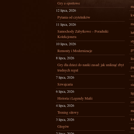
Gry e-sportowe
ma
12 lipca, 2026
kw
Pytania od czytelników
ma
11 lipca, 2026
Samochody Zabytkowe – Poradniki
lu
Kolekcjonera
st
10 lipca, 2026
gr
Remonty i Modernizacje
8 lipca, 2026
li
Gry dla dzieci do nauki zasad: jak uniknąć zbyt
pa
trudnych reguł
wr
7 lipca, 2026
Szwajcaria
si
6 lipca, 2026
li
Historia i Legendy Mafii
cz
4 lipca, 2026
ma
Trening siłowy
kw
3 lipca, 2026
Głogów
ma
2 lipca, 2026