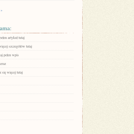
 »
ama:
ełen artykuł tutaj
ięcej szczegółów tutaj
aj pełen wpis
teraz
się więcej tutaj