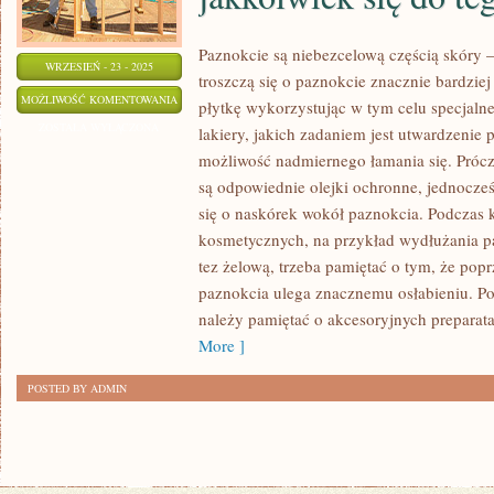
Paznokcie są niebezcelową częścią skóry 
WRZESIEŃ - 23 - 2025
troszczą się o paznokcie znacznie bardzie
MNÓSTWO
MOŻLIWOŚĆ KOMENTOWANIA
płytkę wykorzystując w tym celu specjaln
LUDZI
ZOSTAŁA WYŁĄCZONA
lakiery, jakich zadaniem jest utwardzenie 
JAK
możliwość nadmiernego łamania się. Prócz
TO
są odpowiednie olejki ochronne, jednocześn
SIĘ
się o naskórek wokół paznokcia. Podczas k
MÓWI
kosmetycznych, na przykład wydłużania p
tez żelową, trzeba pamiętać o tym, że popr
PCHA
paznokcia ulega znacznemu osłabieniu. Po 
DO
należy pamiętać o akcesoryjnych preparata
BIZNESU,
More ]
JEDNAKOWOŻ
NIE
POSTED BY ADMIN
KAŻDY
JAKKOLWIEK
SIĘ
DO