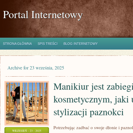
Portal Internetowy
STRONA GŁÓWNA
SPIS TREŚCI
BLOG INTERNETOWY
Archive for 23 września, 2025
Manikiur jest zabie
kosmetycznym, jaki 
stylizacji paznokci
Potrzebując zadbać o swoje dłonie i pazno
WRZESIEŃ - 23 - 2025