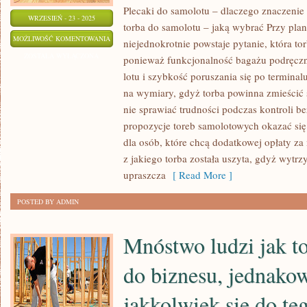
Plecaki do samolotu – dlaczego znaczenie
WRZESIEŃ - 23 - 2025
torba do samolotu – jaką wybrać Przy pl
OPINIE
MOŻLIWOŚĆ KOMENTOWANIA
niejednokrotnie powstaje pytanie, która to
O
ZOSTAŁA WYŁĄCZONA
ponieważ funkcjonalność bagażu podręcz
PLECAKACH
lotu i szybkość poruszania się po termina
DO
na wymiary, gdyż torba powinna zmieścić 
SAMOLOTU
nie sprawiać trudności podczas kontroli b
–
propozycje toreb samolotowych okazać si
dla osób, które chcą dodatkowej opłaty za
CZEMU
z jakiego torba została uszyta, gdyż wytrz
WARTO
upraszcza
[ Read More ]
JE
SPRAWDZIĆ
POSTED BY ADMIN
PRZED
WYLOTEM
Mnóstwo ludzi jak t
do biznesu, jednako
jakkolwiek się do te