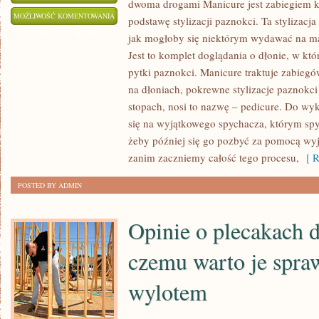
dwoma drogami Manicure jest zabiegiem k
MANIKIUR
MOŻLIWOŚĆ KOMENTOWANIA
podstawę stylizacji paznokci. Ta stylizacj
JEST
ZOSTAŁA WYŁĄCZONA
jak mogłoby się niektórym wydawać na ma
ZABIEGIEM
Jest to komplet doglądania o dłonie, w kt
KOSMETYCZNYM,
pytki paznokci. Manicure traktuje zabie
JAKI
na dłoniach, pokrewne stylizacje paznokci
UCHODZI
stopach, nosi to nazwę – pedicure. Do w
się na wyjątkowego spychacza, którym sp
ZA
żeby później się go pozbyć za pomocą wy
BAZĘ
zanim zaczniemy całość tego procesu,
[ R
STYLIZACJI
PAZNOKCI
POSTED BY ADMIN
Opinie o plecakach 
czemu warto je spra
wylotem