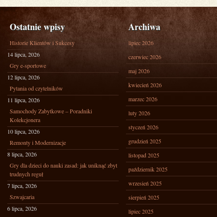
TEGO
NADAJĘ
Ostatnie wpisy
Archiwa
Historie Klientów i Sukcesy
lipiec 2026
14 lipca, 2026
czerwiec 2026
Gry e-sportowe
maj 2026
12 lipca, 2026
kwiecień 2026
Pytania od czytelników
marzec 2026
11 lipca, 2026
Samochody Zabytkowe – Poradniki
luty 2026
Kolekcjonera
styczeń 2026
10 lipca, 2026
grudzień 2025
Remonty i Modernizacje
8 lipca, 2026
listopad 2025
Gry dla dzieci do nauki zasad: jak uniknąć zbyt
październik 2025
trudnych reguł
wrzesień 2025
7 lipca, 2026
Szwajcaria
sierpień 2025
6 lipca, 2026
lipiec 2025