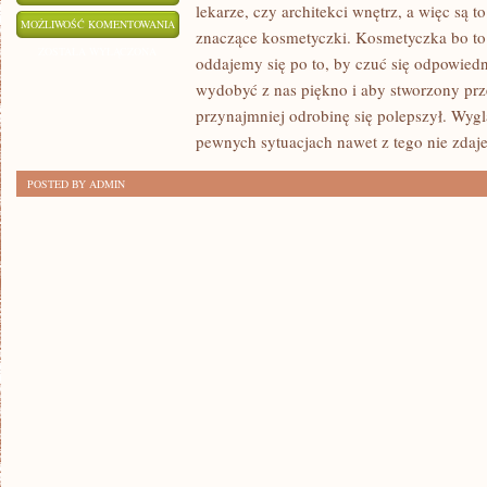
lekarze, czy architekci wnętrz, a więc są to
JAKIKOLWIEK
MOŻLIWOŚĆ KOMENTOWANIA
znaczące kosmetyczki. Kosmetyczka bo to j
CZŁOWIEK
ZOSTAŁA WYŁĄCZONA
oddajemy się po to, by czuć się odpowiedni
NIECO
wydobyć z nas piękno i aby stworzony prz
INACZEJ
przynajmniej odrobinę się polepszył. Wyglą
PRZYSTĘPUJE
pewnych sytuacjach nawet z tego nie zda
DO
POSTED BY ADMIN
SWOJEGO
ŻYCIA