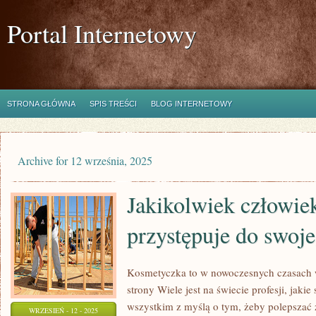
Portal Internetowy
STRONA GŁÓWNA
SPIS TREŚCI
BLOG INTERNETOWY
Archive for 12 września, 2025
Jakikolwiek człowiek
przystępuje do swoje
Kosmetyczka to w nowoczesnych czasach 
strony Wiele jest na świecie profesji, jaki
wszystkim z myślą o tym, żeby polepszać ż
WRZESIEŃ - 12 - 2025