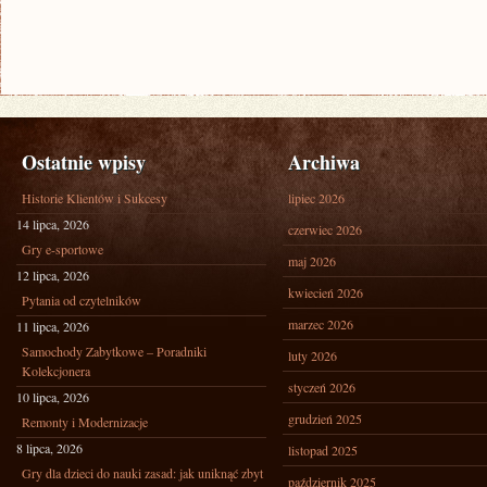
Ostatnie wpisy
Archiwa
Historie Klientów i Sukcesy
lipiec 2026
14 lipca, 2026
czerwiec 2026
Gry e-sportowe
maj 2026
12 lipca, 2026
kwiecień 2026
Pytania od czytelników
marzec 2026
11 lipca, 2026
Samochody Zabytkowe – Poradniki
luty 2026
Kolekcjonera
styczeń 2026
10 lipca, 2026
grudzień 2025
Remonty i Modernizacje
8 lipca, 2026
listopad 2025
Gry dla dzieci do nauki zasad: jak uniknąć zbyt
październik 2025